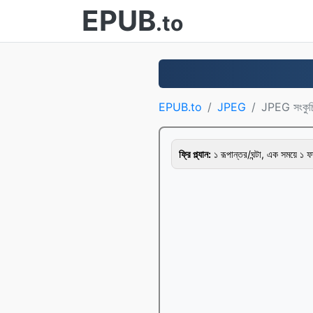
EPUB
.to
EPUB.to
JPEG
JPEG সংকুচ
ফ্রি প্ল্যান:
১ রূপান্তর/ঘন্টা, এক সময়ে ১ 