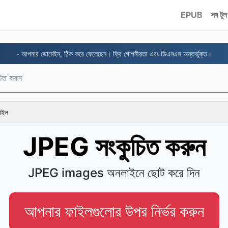
EPUB
সব টুল
- আপনার ডোমেইন, ঠিক করে ফেলেছেন। ফ্রি গোপনীয়তা এবং ডিএনএস অন্তর্ভুক্ত।
িত করুন
ফাইল
JPEG সংকুচিত করুন
JPEG images অনলাইনে ছোট করে দিন
আপনার ফাইলগুলোর উপর নির্ভর করুন