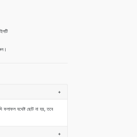
াইলটি
রুন।
+
যদি ফলাফল যথেষ্ট ছোট না হয়, তবে
+