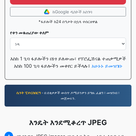
ከGoogle ዲስኮች አስገባ
*ፋይሎች ከ24 ሰዓታት በኋላ ተሰርዘዋል
የቀን መቁጠሪያው ቀለም
እስከ 1 ጊባ ፋይሎችን በነፃ ይለውጡ፣ የፕሮፌሽናል ተጠቃሚዎች
እስከ 100 ጊባ ፋይሎችን መቀየር ይችላሉ፤
አሁኑኑ ይመዝገቡ
ሴንት ፒተርስበርግ
- በ ደቂቃዎች ውስጥ ዶሜይንዎን ይግዙ. ፈልግ ፣ መዝገብ ፣
መጀመሩን.
እንዴት እንደሚቆረጥ JPEG