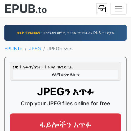
EPUB
.to
ሴንት ፒተርስበርግ
- የዶሜይን ስምዎ, ትክክል. ነፃ የግል እና DNS ተካትቷል.
EPUB.to
JPEG
JPEGን አጥፉ
ነጻ:
1 ለውጥ/ሰዓት፣ 1 ፋይል በአንድ ጊዜ
ያለማቋረጥ ሂድ →
JPEGን አጥፉ
Crop your JPEG files online for free
ፋይሎችን አጥፉ