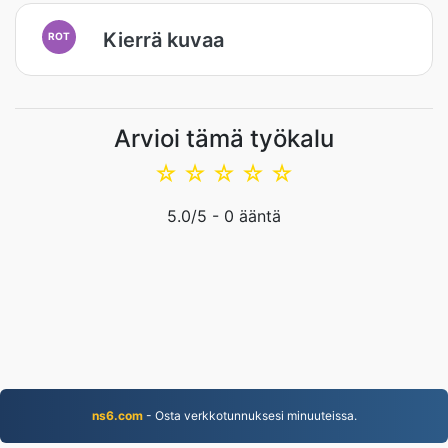
Kierrä kuvaa
ROT
Arvioi tämä työkalu
☆
☆
☆
☆
☆
5.0
/5 -
0
ääntä
ns6.com
- Osta verkkotunnuksesi minuuteissa.