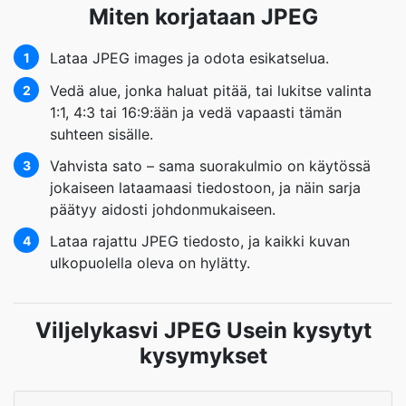
Miten korjataan JPEG
Lataa JPEG images ja odota esikatselua.
1
Vedä alue, jonka haluat pitää, tai lukitse valinta
2
1:1, 4:3 tai 16:9:ään ja vedä vapaasti tämän
suhteen sisälle.
Vahvista sato – sama suorakulmio on käytössä
3
jokaiseen lataamaasi tiedostoon, ja näin sarja
päätyy aidosti johdonmukaiseen.
Lataa rajattu JPEG tiedosto, ja kaikki kuvan
4
ulkopuolella oleva on hylätty.
Viljelykasvi JPEG Usein kysytyt
kysymykset