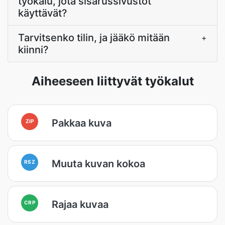
työkalu, jota sisarussivustot
käyttävät?
Tarvitsenko tilin, ja jääkö mitään
+
kiinni?
Aiheeseen liittyvät työkalut
Pakkaa kuva
ZIP
Muuta kuvan kokoa
RSZ
Rajaa kuvaa
CRP