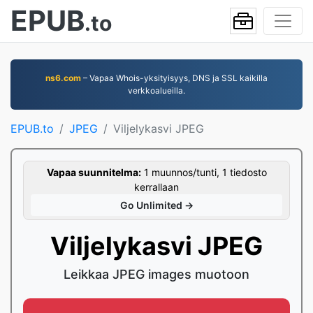
EPUB
.to
ns6.com
– Vapaa Whois-yksityisyys, DNS ja SSL kaikilla
verkkoalueilla.
EPUB.to
JPEG
Viljelykasvi JPEG
Vapaa suunnitelma:
1 muunnos/tunti, 1 tiedosto
kerrallaan
Go Unlimited →
Viljelykasvi JPEG
Leikkaa JPEG images muotoon