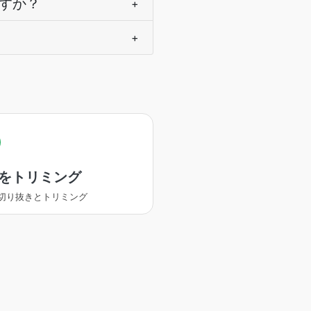
ますか？
+
+
をトリミング
切り抜きとトリミング