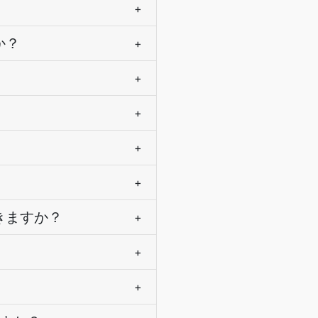
+
か？
+
+
+
+
+
できますか？
+
+
+