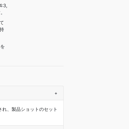
3,
す。
て
持
ルを
+
され、製品ショットのセット