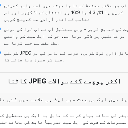
آپ جو علاقہ محفوظ کرنا چا هيتے هيں اسے باہر کھينچ
کريں يا 1:1, 4:3 يا 16:9 پر انتخاب کو لا کڑيں اور اس
تناسب کے اندر آزادي سے کھينچ کريں
ٹ کی تصدیق کریں - وہی مستطیل آپ نے اپ لوڈ کی ہوئی
ہر فائلیں پر لاگو ہوتا ہے، جو کہ ایک سیٹ کو واقعی
مطابقت سے ختم کرتا ہے.
کرپٹی JPEG فائل ڈاؤن لوڈ کریں، فریم کے باہر کی ہر
چیز کو چھوڑ دیا جائے گا.
کاٹنا JPEG اکثر پوچھے گئے سوالات
یا میں ایک ہی وقت میں ایک ہی علاقے میں کئی ف
یٹر کی بجائے یہاں کرنے کے قابل ہے: ایک ہی مستطیل کو 
مصنوعات کے شوٹ کی ایک سیٹ تقریباً ثابت کی بجائے حقی