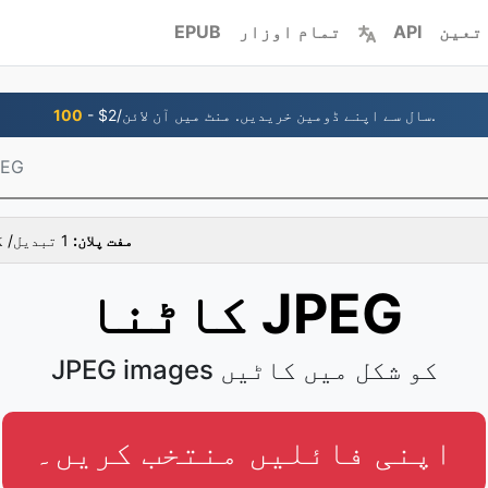
تعین
API
تمام اوزار
EPUB
- $2/سال سے اپنے ڈومین خریدیں. منٹ میں آن لائن.
100
کاٹنا
مفت پلان:
1 تبدیل/ گھنٹہ، ایک وقت میں 1 فائلیں
کاٹنا JPEG
JPEG images کو شکل میں کاٹیں
اپنی فائلیں منتخب کریں۔