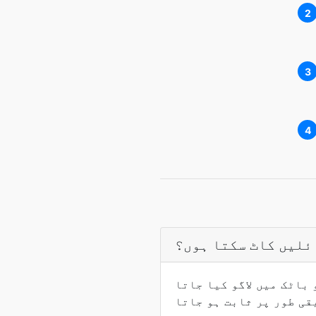
2
3
4
ائلیں کاٹ سکتا ہوں؟
باٹک میں لاگو کیا جاتا
قی طور پر ثابت ہو جاتا