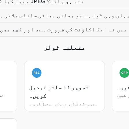
مجھے کیا کرنا چاہیے جب کاٹنا JPEG ختم ہو جائے؟
یا کاٹنا JPEG یہاں وہی ٹول ہے جو بھائی بھائی سائٹس چلاتی 
میں نے ایک اکاؤنٹ کی ضرورت ہے، اور کچھ بھی
متعلقہ ٹولز
RSZ
CRP
یں۔
تصویر کا سائز تبدیل
کریں۔
اشیں۔
تص
تصویر کے طول و عرض کو تبدیل کریں۔