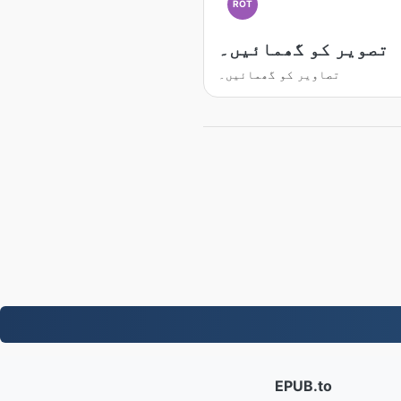
ROT
تصویر کو گھمائیں۔
تصاویر کو گھمائیں۔
EPUB.to