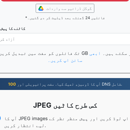
گوگل ڈرائیو سے واردات
*فائلیں 24 گھنٹے بعد ڈیلیٹ کر دی گئیں۔
کاٹنے کا پیش 
ک فائلوں کو تبدیل کر سکتے ہیں۔
ابھی
سائن اپ کریں۔
آپ کا ڈومین، ٹھیک کیا. مفت پرائیویٹی اور DNS شامل.
100
JPEG کس طرح کاٹیں
آپ کا JPEG images اپ لوڈ کریں اور پیش منظر نظر کے
لیے انتظار کریں.