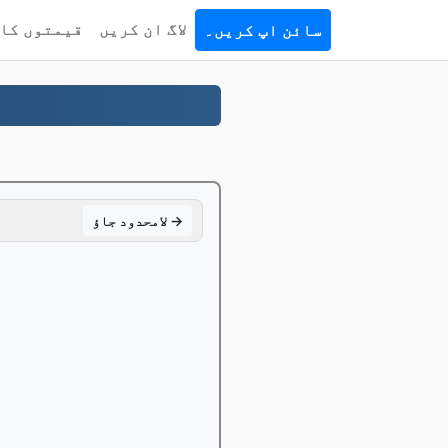
لاگ ان کریں
قیمتوں کا 
سائن اپ کریں۔
لامحدود جاؤ →