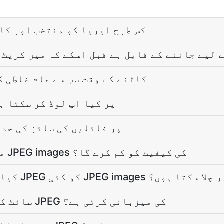
کاٹنا JPEG کس طرح ايريا کو منتخب اور 
ھ خاص JPEG کے لیے جاننے کے قابل ہے قبل اسکے کہ میں کرپ
JPEG images کاٹنے کے وقت سب سے عام غلط
میں کاٹنا JPEG پر کیا اپ لوڈ کر سکتا
کیا کاٹنا JPEG پر فائلیں کی سائز کی ح
کیا کاٹنا JPEG میرے JPEG images کی کیفیت کو کم کرے گا؟
میں ایک ساتھ کاٹنا JPEG کو کئی JPEG images پر چلا سکتا ہوں؟
ایک EPUB سائٹ کیوں کاٹنا JPEG کی میزبانی کرتی ہے؟