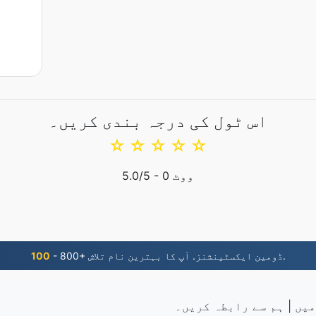
اس ٹول کی درجہ بندی کریں۔
☆
☆
☆
☆
☆
ووٹ
0
/5 -
5.0
- 800+ ڈومین ایکسٹینشنز. آپ کا بہترین نام تلاش.
100
میں
|
ہم سے رابطہ کریں۔