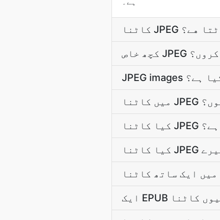
ہے۔
کاٹتا هے؟
ٹ کروں؟
ی کیا ہے؟
 ہوں؟
د ہے؟