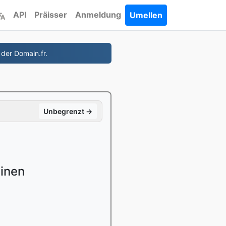
API
Präisser
Anmeldung
Umellen
 der Domain.fr.
Unbegrenzt →
éinen