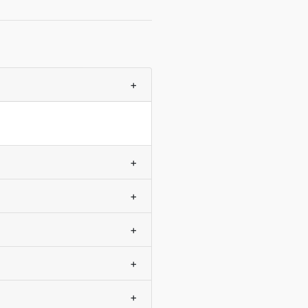
+
+
+
+
+
+