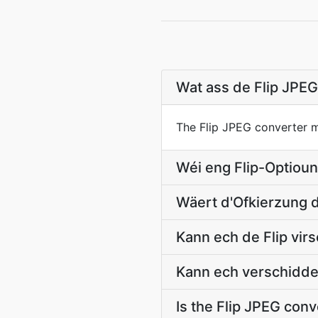
Wat ass de Flip JPE
The Flip JPEG converter mi
Wéi eng Flip-Optioun
Wäert d'Ofkierzung d
Kann ech de Flip vi
Kann ech verschidde
Is the Flip JPEG conv