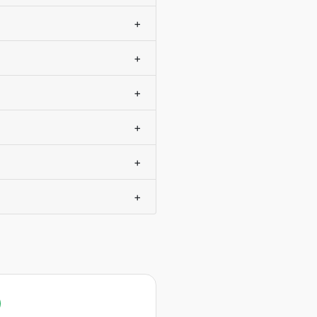
+
+
+
+
+
+