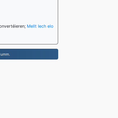
konvertéieren;
Mellt Iech elo
 Numm.