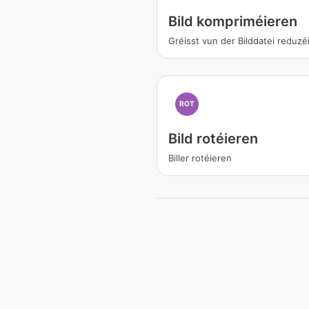
Bild kompriméieren
Gréisst vun der Bilddatei reduzé
ROT
Bild rotéieren
Biller rotéieren