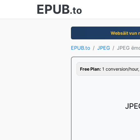
EPUB
.to
Websäit vun 
EPUB.to
JPEG
JPEG ëmd
Free Plan:
1 conversion/hour, 1
JPEG