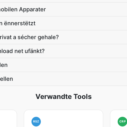
mobilen Apparater
n ënnerstëtzt
ivat a sécher gehale?
load net ufänkt?
alen
ellen
Verwandte Tools
RSZ
CRP