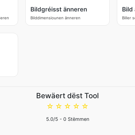
Bildgréisst änneren
Bild
ieren
Bilddimensiounen änneren
Biller
Bewäert dëst Tool
☆
☆
☆
☆
☆
5.0
/5 -
0
Stëmmen