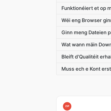
Funktionéiert et op 
Wéi eng Browser gin
Ginn meng Dateien pr
Wat wann mäin Down
Bleift d'Qualitéit erh
Muss ech e Kont erst
ZIP