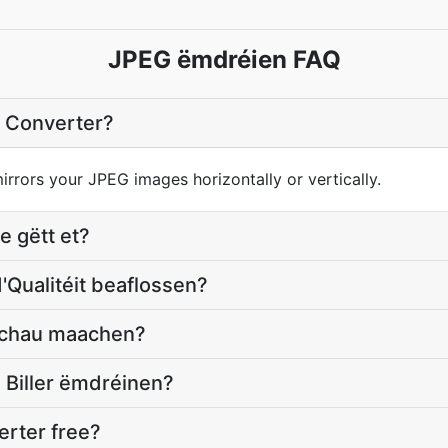
JPEG ëmdréien FAQ
G Converter?
rrors your JPEG images horizontally or vertically.
e gëtt et?
'Qualitéit beaflossen?
rschau maachen?
 Biller ëmdréinen?
erter free?