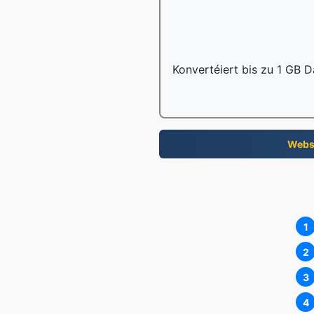
Konvertéiert bis zu 1 GB D
Webs
1
2
3
4