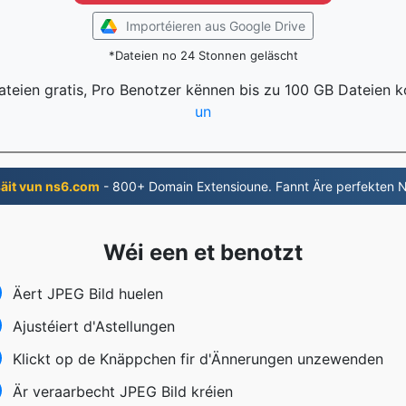
Importéieren aus Google Drive
*Dateien no 24 Stonnen geläscht
ateien gratis, Pro Benotzer kënnen bis zu 100 GB Dateien 
un
äit vun ns6.com
- 800+ Domain Extensioune. Fannt Äre perfekten
Wéi een et benotzt
Äert JPEG Bild huelen
Ajustéiert d'Astellungen
Klickt op de Knäppchen fir d'Ännerungen unzewenden
Är veraarbecht JPEG Bild kréien