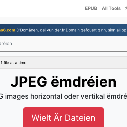
EPUB
All Tools
ns6.com
D'Domänen, déi vun der.fr Domain gefouert ginn, sinn all op
réien
 file at a time
JPEG ëmdréien
 images horizontal oder vertikal ëmdr
Wielt Är Dateien