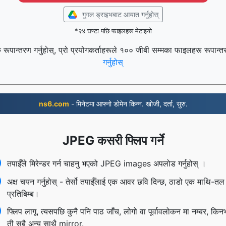
गुगल ड्राइभबाट आयात गर्नुहोस्
*२४ घण्टा पछि फाइलहरू मेटाइयो
रूपान्तरण गर्नुहोस्, प्रो प्रयोगकर्ताहरूले १०० जीबी सम्मका फाइलहरू रूपान्त
गर्नुहोस्
ns6.com
- मिनेटमा आफ्नो डोमेन किन्न. खोजी, दर्ता, सुरु.
JPEG कसरी फ्लिप गर्ने
तपाईँले मिरेन्डर गर्न चाहनु भएको JPEG images अपलोड गर्नुहोस् ।
अक्ष चयन गर्नुहोस् - तेर्सो तपाईँलाई एक आवर छवि दिन्छ, ठाडो एक माथि-तल
प्रतिबिम्ब।
फ्लिप लागू, त्यसपछि कुनै पनि पाठ जाँच, लोगो वा पूर्वावलोकन मा नम्बर, किन
ती सबै अन्य साथै mirror.