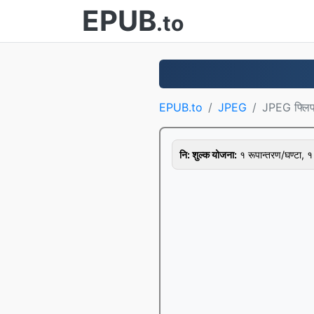
EPUB
.to
EPUB.to
JPEG
JPEG फ्लिप ग
नि: शुल्क योजना:
१ रूपान्तरण/घण्टा,