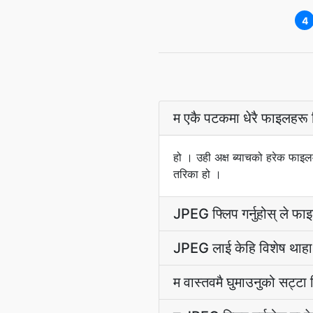
4
म एकै पटकमा धेरै फाइलहरू फ
हो । उही अक्ष ब्याचको हरेक फाइलम
तरिका हो ।
JPEG फ्लिप गर्नुहोस् ले फा
JPEG लाई केहि विशेष थाह
म वास्तवमै घुमाउनुको सट्टा फ