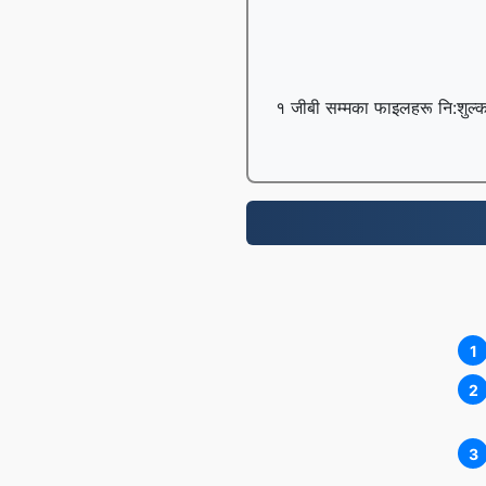
१ जीबी सम्मका फाइलहरू नि:शुल्क 
1
2
3