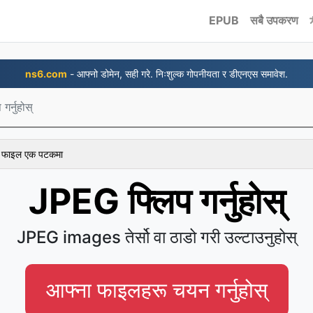
EPUB
सबै उपकरण
ns6.com
- आफ्नो डोमेन, सही गरे. निःशुल्क गोपनीयता र डीएनएस समावेश.
र्नुहोस्
 १ फाइल एक पटकमा
JPEG फ्लिप गर्नुहोस्
JPEG images तेर्सो वा ठाडो गरी उल्टाउनुहोस्
आफ्ना फाइलहरू चयन गर्नुहोस्