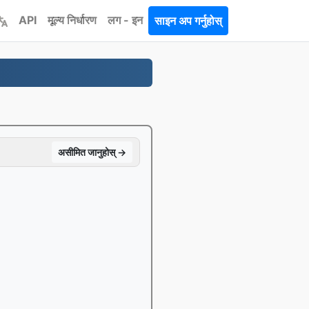
API
मूल्य निर्धारण
लग - इन
साइन अप गर्नुहोस्
असीमित जानुहोस् →