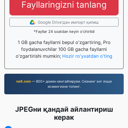
Fayllaringizni tanlang
Google Drive'дан импорт қилиш
*Fayllar 24 soatdan keyin o'chirildi
1 GB gacha fayllarni bepul o'zgartiring, Pro
foydalanuvchilar 100 GB gacha fayllarni
o'zgartirishi mumkin;
Hozir ro'yxatdan o'ting
ns6.com
— 800+ домен кенгайтируви. Сизнинг энг яхши
исмингизни топинг.
JPEGни қандай айлантириш
керак