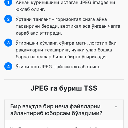
Айнан кўринишини истаган JPEG images ни
1
юклаб олинг.
Ўртани танланг - горизонтал сизга айна
2
тасвирини беради, вертикал эса ўнгдан чапга
қараб акс эттиради.
Ўгиришни қўлланг, сўнгра матн, логотип ёки
3
рақамларни текширинг, чунки улар бошқа
барча нарсалар билан бирга ўгирилади.
Ўгирилган JPEG файлни юклаб олиш.
4
JPEG га буриш TSS
Бир вақтда бир неча файлларни
+
айлантириб юборсам бўладими?