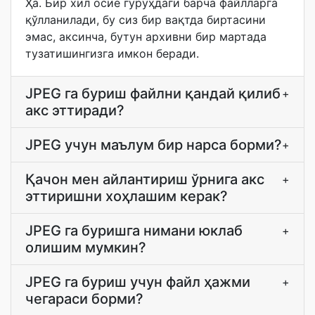
Ҳа. Бир хил осиё гуруҳдаги барча файлларга
қўлланилади, бу сиз бир вақтда биртасини
эмас, аксинча, бутун архивни бир мартада
тузатишингизга имкон беради.
JPEG га буриш файлни қандай қилиб
+
акс эттиради?
JPEG учун маълум бир нарса борми?
+
Қачон мен айлантириш ўрнига акс
+
эттиришни хоҳлашим керак?
JPEG га буришга нимани юклаб
+
олишим мумкин?
JPEG га буриш учун файл ҳажми
+
чегараси борми?