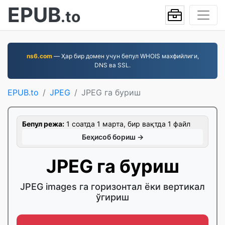
EPUB
.to
ns6.com
— Ҳар бир домен учун бепул WHOIS махфийлиги,
DNS ва SSL.
EPUB.to
JPEG
JPEG га буриш
Бепул режа:
1 соатда 1 марта, бир вақтда 1 файл
Беҳисоб бориш →
JPEG га буриш
JPEG images га горизонтал ёки вертикал
ўгириш