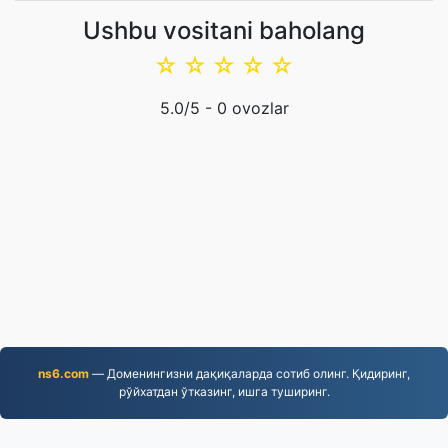
Ushbu vositani baholang
☆
☆
☆
☆
☆
5.0
/5 -
0
ovozlar
ns6.com
— Доменингизни дақиқаларда сотиб олинг. Қидиринг,
рўйхатдан ўтказинг, ишга туширинг.