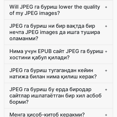
Will JPEG га буриш lower the quality
+
of my JPEG images?
JPEG га буриш ни бир вақтда бир
+
нечта JPEG images да ишга тушира
оламанми?
Нима учун EPUB сайт JPEG га буриш
+
хостини қабул қилади?
JPEG га буриш тугагандан кейин
+
натижа билан нима қилиш керак?
JPEG га буриш бу ерда биродар
+
сайтлар ишлатаётган бир хил асбоб
борми?
Менга ҳисоб-китоб керакми?
+