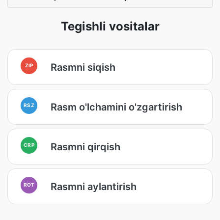
Tegishli vositalar
Rasmni siqish
ZIP
Rasm o'lchamini o'zgartirish
RSZ
Rasmni qirqish
CRP
Rasmni aylantirish
ROT