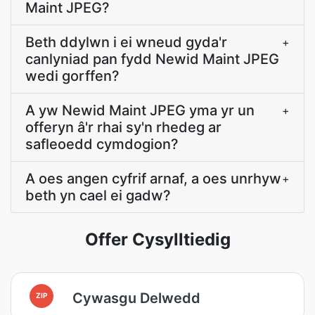
Maint JPEG?
Beth ddylwn i ei wneud gyda'r
+
canlyniad pan fydd Newid Maint JPEG
wedi gorffen?
A yw Newid Maint JPEG yma yr un
+
offeryn â'r rhai sy'n rhedeg ar
safleoedd cymdogion?
A oes angen cyfrif arnaf, a oes unrhyw
+
beth yn cael ei gadw?
Offer Cysylltiedig
Cywasgu Delwedd
ZIP