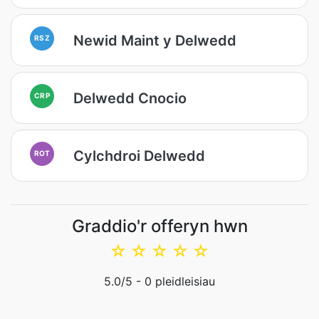
Newid Maint y Delwedd
RSZ
Delwedd Cnocio
CRP
Cylchdroi Delwedd
ROT
Graddio'r offeryn hwn
☆
☆
☆
☆
☆
5.0
/5 -
0
pleidleisiau