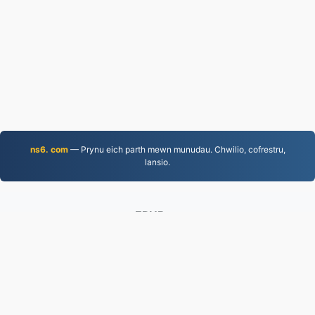
ns6. com
— Prynu eich parth mewn munudau. Chwilio, cofrestru,
lansio.
EPUB.to
4,276,272 Ffeiliau wedi'u trosi ers 2019
Polisi Preifatrwydd
|
Telerau Gwasanaeth
|
Amdanom
ni
|
Cysylltwch â Ni
|
API
|
& # 160; Cymeriadau
|
Gosod rhaglen