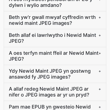
dylwn i wylio amdano?
Beth yw'r gwall mwyaf cyffredin wrth
+
newid maint JPEG images?
Beth allaf ei lawrlwytho i Newid Maint
+
JPEG?
A oes terfyn maint ffeil ar Newid Maint
+
JPEG?
Ydy Newid Maint JPEG yn gostwng
+
ansawdd fy JPEG images?
A allaf redeg Newid Maint JPEG ar
+
nifer o JPEG images ar yr un pryd?
Pam mae EPUB yn gwesteio Newid
+