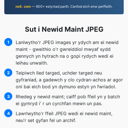
ns6. com
— 800+ estyniad parth. Canfod eich enw perffaith.
Sut i Newid Maint JPEG
Lanlwytho'r JPEG images yr ydych am ei newid
1
maint - gweithio o'r gwreiddiol mwyaf sydd
gennych yn hytrach na o gopi rydych wedi ei
leihau unwaith.
Teipiwch lled targed, uchder targed neu
2
gyfraniad, a gadewch y clo cydran-achos ar agor
oni bai eich bod yn dymuno estyn yn fwriadol.
Rhedeg y newid maint; caiff pob ffeil yn y batch
3
ei gymryd i' r un cyrchfan mewn un pas.
Lawrlwytho'r ffeil JPEG wedi ei newid maint,
4
neu'r set gyfan fel un archif.