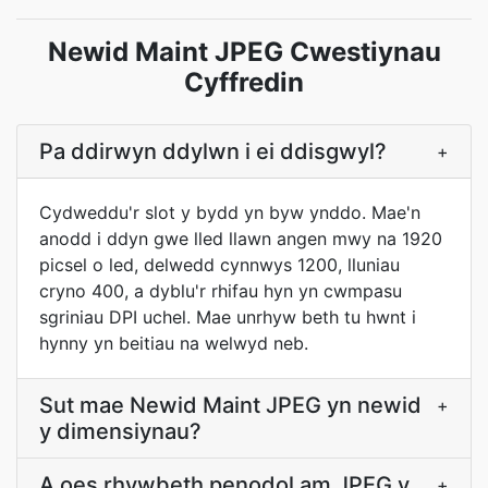
Newid Maint JPEG Cwestiynau
Cyffredin
Pa ddirwyn ddylwn i ei ddisgwyl?
+
Cydweddu'r slot y bydd yn byw ynddo. Mae'n
anodd i ddyn gwe lled llawn angen mwy na 1920
picsel o led, delwedd cynnwys 1200, lluniau
cryno 400, a dyblu'r rhifau hyn yn cwmpasu
sgriniau DPI uchel. Mae unrhyw beth tu hwnt i
hynny yn beitiau na welwyd neb.
Sut mae Newid Maint JPEG yn newid
+
y dimensiynau?
A oes rhywbeth penodol am JPEG y
+