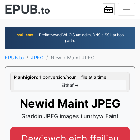
EPUB
.to
ns6. com
— Preifatrwydd WHOIS am ddim, DNS a SSL ar bob
parth.
EPUB.to
JPEG
Newid Maint JPEG
Planhigion:
1 conversion/hour, 1 file at a time
Eithaf →
Newid Maint JPEG
Graddio JPEG images i unrhyw Faint
Dewiswch eich ffeiliau