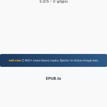
5.0
/5 -
0
ψήφοι
ns6.com
□ 800+ επεκτάσεις τομέα. Βρείτε το τέλειο όνομά σας.
EPUB.to
4,276,071 Αρχεία που έχουν μετατραπεί από το 2019
Πολιτική Απορρήτου
|
Όροι Παροχής Υπηρεσιών
|
Σχετικά με εμάς
|
Επικοινωνήστε μαζί μας
|
API
|
Δείγματα
|
Εγκατάσταση εφαρμογής