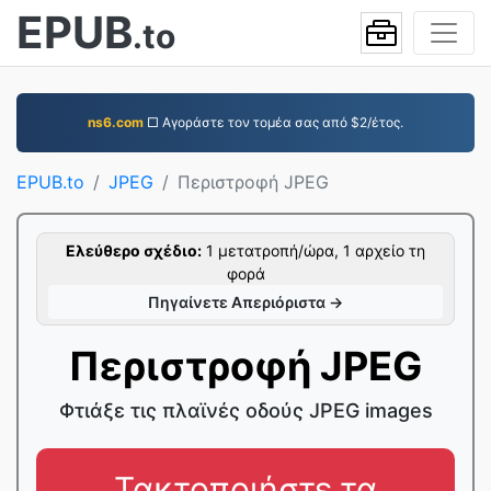
EPUB
.to
ns6.com
□ Αγοράστε τον τομέα σας από $2/έτος.
EPUB.to
JPEG
Περιστροφή JPEG
Ελεύθερο σχέδιο:
1 μετατροπή/ώρα, 1 αρχείο τη
φορά
Πηγαίνετε Απεριόριστα →
Περιστροφή JPEG
Φτιάξε τις πλαϊνές οδούς JPEG images
Τακτοποιήστε τα