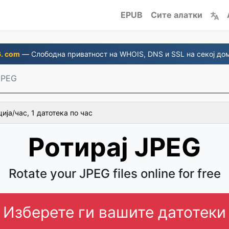
EPUB
Сите алатки
. com
— Слободна приватност на WHOIS, DNS и SSL на секој до
JPEG
ија/час, 1 датотека по час
Ротирај JPEG
Rotate your JPEG files online for free
Изберете ги вашите датотеки