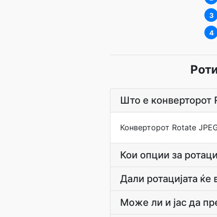
3
4
Роти
Што е конверторот 
Конверторот Rotate JPEG
Кои опции за ротаци
Дали ротацијата ќе 
Може ли и јас да п