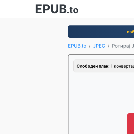
EPUB
.to
ns6
EPUB.to
JPEG
Ротирај 
Слободен план:
1 конвертац