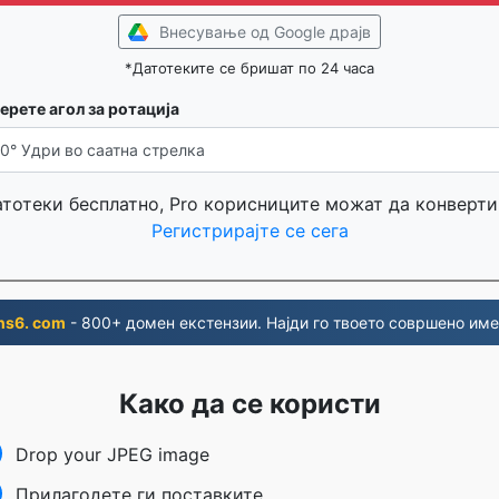
Внесување од Google драјв
*Датотеките се бришат по 24 часа
ерете агол за ротација
атотеки бесплатно, Pro корисниците можат да конверти
Регистрирајте се сега
ns6. com
- 800+ домен екстензии. Најди го твоето совршено име
Како да се користи
Drop your JPEG image
Прилагодете ги поставките