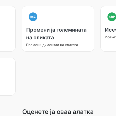
RSZ
CRP
Промени ја големината
Исе
на сликата
Исече
Промени димензии на сликата
Оценете ја оваа алатка