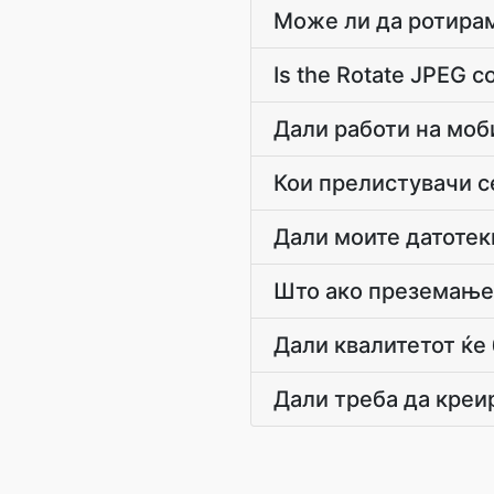
Може ли да ротирам
Is the Rotate JPEG c
Дали работи на моб
Кои прелистувачи 
Дали моите датотек
Што ако преземање
Дали квалитетот ќе
Дали треба да креи