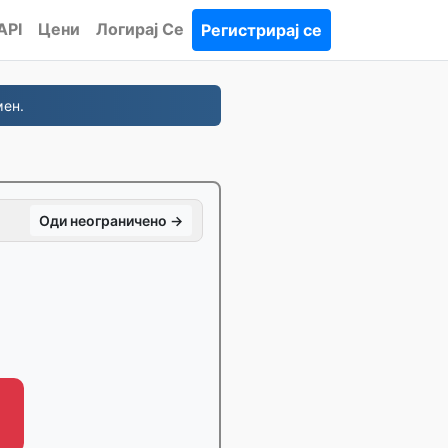
API
Цени
Логирај Се
Регистрирај се
мен.
Оди неограничено →