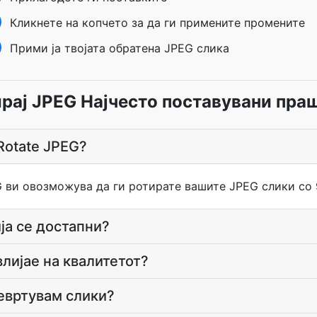
Кликнете на копчето за да ги примените промените
Прими ја твојата обратена JPEG слика
рај JPEG Најчесто поставувани пр
Rotate JPEG?
 ви овозможува да ги ротирате вашите JPEG слики со 9
ја се достапни?
влијае на квалитетот?
ревртувам слики?