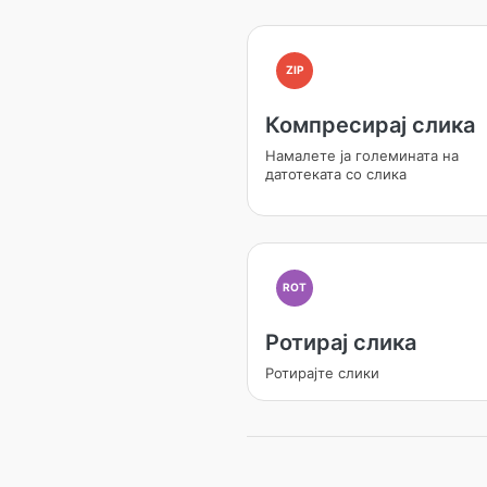
ZIP
Компресирај слика
Намалете ја големината на
датотеката со слика
ROT
Ротирај слика
Ротирајте слики