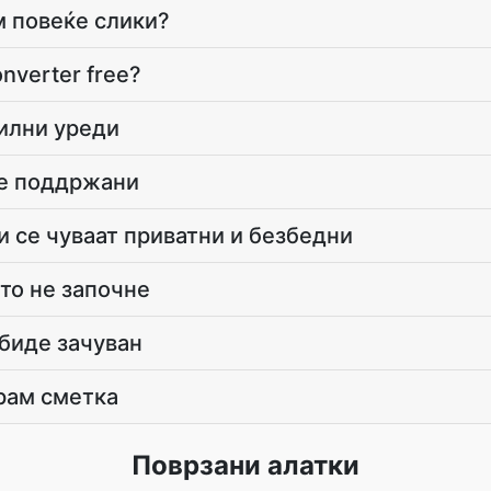
 повеќе слики?
onverter free?
илни уреди
се поддржани
и се чуваат приватни и безбедни
то не започне
 биде зачуван
рам сметка
Поврзани алатки