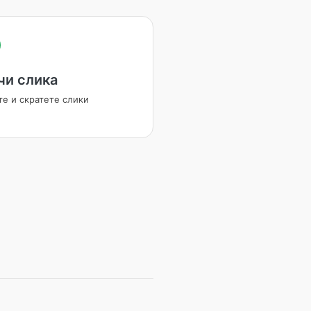
чи слика
те и скратете слики