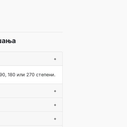
ашања
+
0, 180 или 270 степени.
+
+
+