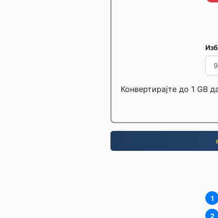
Изб
Конвертирајте до 1 GB д
1
2