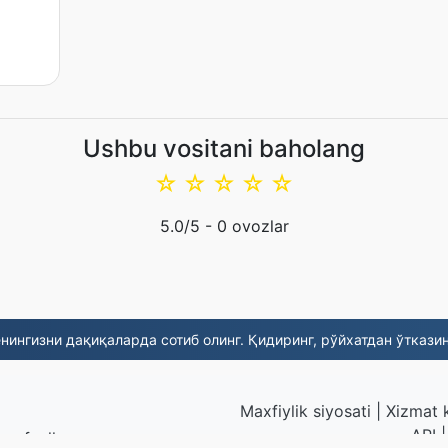
Ushbu vositani baholang
☆
☆
☆
☆
☆
5.0
/5 -
0
ovozlar
ингизни дақиқаларда сотиб олинг. Қидиринг, рўйхатдан ўтказин
Maxfiylik siyosati
|
Xizmat k
API
an fayllar