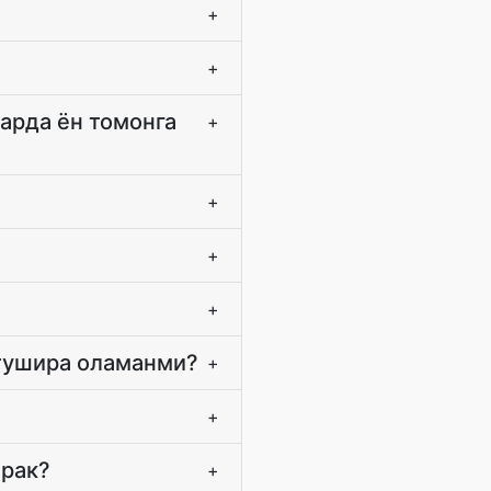
+
+
арда ён томонга
+
+
+
+
 тушира оламанми?
+
+
ерак?
+