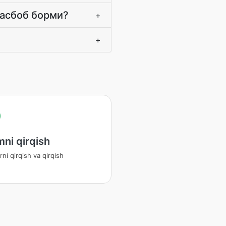
 асбоб борми?
+
+
ni qirqish
ni qirqish va qirqish