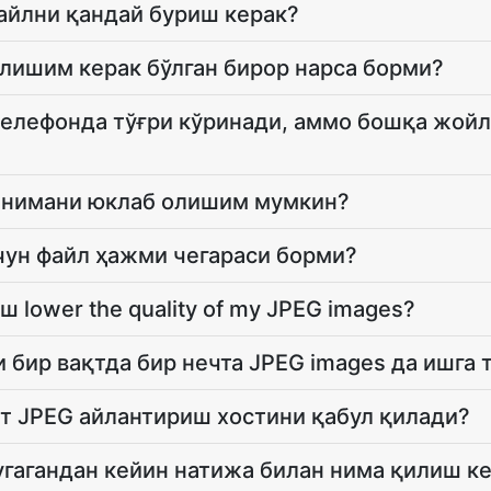
айлни қандай буриш керак?
лишим керак бўлган бирор нарса борми?
елефонда тўғри кўринади, аммо бошқа жойл
 нимани юклаб олишим мумкин?
чун файл ҳажми чегараси борми?
ш lower the quality of my JPEG images?
 бир вақтда бир нечта JPEG images да ишга
т JPEG айлантириш хостини қабул қилади?
гагандан кейин натижа билан нима қилиш к