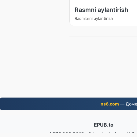
Rasmni aylantirish
Rasmlarni aylantirish
ns6.com
— Домен
EPUB.to
4,276,000 2019-yildan beri o'zgartirilg