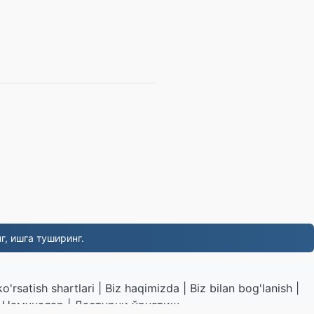
г, ишга туширинг.
o'rsatish shartlari
|
Biz haqimizda
|
Biz bilan bog'lanish
|
|
Намуналар
|
Дастурни ўрнатиш