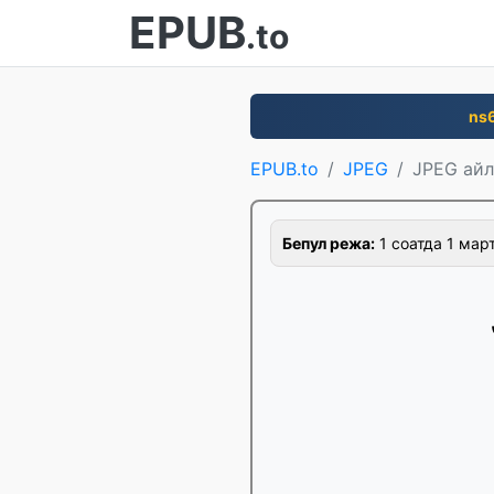
EPUB
.to
ns
EPUB.to
JPEG
JPEG ай
Бепул режа:
1 соатда 1 март