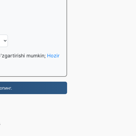
o'zgartirishi mumkin;
Hozir
опинг.
б