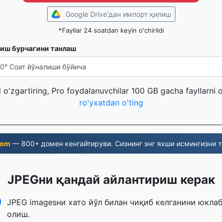
Google Drive'дан импорт қилиш
*Fayllar 24 soatdan keyin o'chirildi
иш бурчагини танлаш
l o'zgartiring, Pro foydalanuvchilar 100 GB gacha fayllarni 
ro'yxatdan o'ting
com
— 800+ домен кенгайтируви. Сизнинг энг яхши исмингизни т
JPEGни қандай айлантириш керак
JPEG imagesни хато йўл билан чиқиб келганини юкла
олиш.