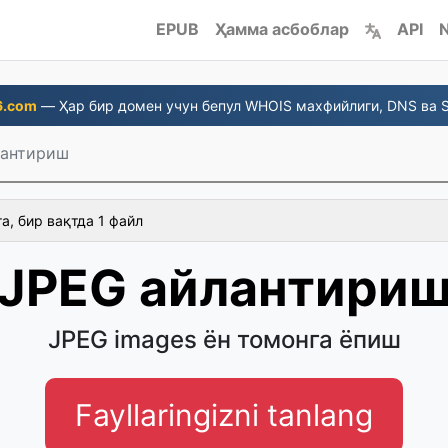
EPUB
Ҳамма асбоблар
API
N
6.com
— Ҳар бир домен учун бепул WHOIS махфийлиги, DNS ва S
лантириш
а, бир вақтда 1 файл
JPEG айлантири
JPEG images ён томонга ёпиш
Fayllaringizni tanlang