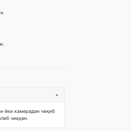
ун
и.
+
ан ёки камерадан чиқиб
либ чиққан.