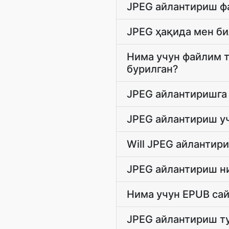
JPEG айлантириш ф
JPEG ҳақида мен би
Нима учун файлим т
бурилган?
JPEG айлантиришга
JPEG айлантириш у
Will JPEG айлантири
JPEG айлантириш ни
Нима учун EPUB сай
JPEG айлантириш ту