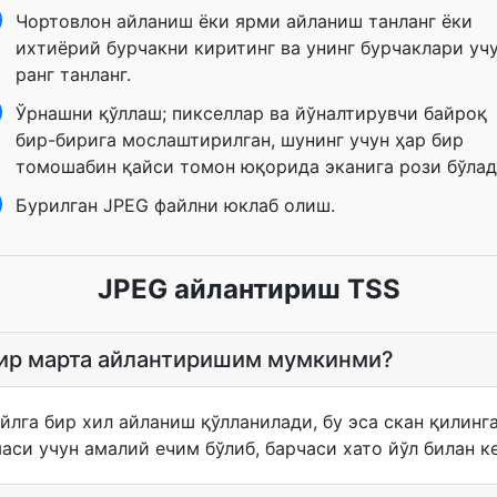
Чортовлон айланиш ёки ярми айланиш танланг ёки
ихтиёрий бурчакни киритинг ва унинг бурчаклари уч
ранг танланг.
Ўрнашни қўллаш; пикселлар ва йўналтирувчи байроқ
бир-бирига мослаштирилган, шунинг учун ҳар бир
томошабин қайси томон юқорида эканига рози бўлад
Бурилган JPEG файлни юклаб олиш.
JPEG айлантириш TSS
бир марта айлантиришим мумкинми?
айлга бир хил айланиш қўлланилади, бу эса скан қилинг
си учун амалий ечим бўлиб, барчаси хато йўл билан ке