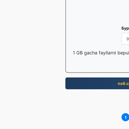
Бур
1 GB gacha fayllarni bepu
ns6.
1