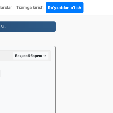
arxlar
Tizimga kirish
Ro'yxatdan o'tish
SL.
Беҳисоб бориш →
ш