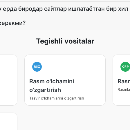
 ерда биродар сайтлар ишлатаётган бир хил
 керакми?
Tegishli vositalar
RSZ
CRP
Rasm o'lchamini
Rasm
o'zgartirish
Rasmlar
Tasvir o'lchamlarini o'zgartirish