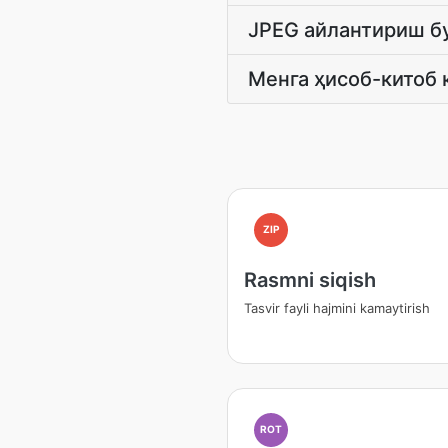
JPEG айлантириш бу
Менга ҳисоб-китоб
ZIP
Rasmni siqish
Tasvir fayli hajmini kamaytirish
ROT