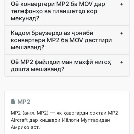
Оё конвертери MP2 ба MOV дар
+
телефонҳо ва планшетҳо кор
мекунад?
Кадом браузерҳо аз ҷониби
+
конвертери MP2 ба MOV дастгирӣ
мешаванд?
Оё MP2 файлҳои ман махфӣ нигоҳ
+
дошта мешаванд?
MP2
MP2 (англ. MP2) — як ҳавогарди сохтаи MP2
Aircraft дар кишвари Иёлоти Муттаҳидаи
Амрико аст.