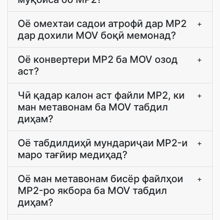
Оё омехтаи садои атрофӣ дар MP2
+
дар дохили MOV боқӣ мемонад?
Оё конвертери MP2 ба MOV озод
+
аст?
Чӣ қадар калон аст файли MP2, ки
+
ман метавонам ба MOV табдил
диҳам?
Оё табдилдиҳӣ мундариҷаи MP2-и
+
маро тағйир медиҳад?
Оё ман метавонам бисёр файлҳои
+
MP2-ро якбора ба MOV табдил
диҳам?