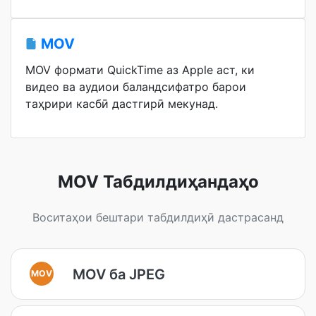
MOV
MOV формати QuickTime аз Apple аст, ки
видео ва аудиои баландсифатро барои
таҳрири касбӣ дастгирӣ мекунад.
MOV Табдилдиҳандаҳо
Воситаҳои бештари табдилдиҳӣ дастрасанд
MOV ба JPEG
MOV