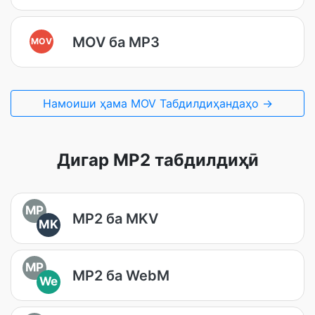
MOV ба MP3
MOV
Намоиши ҳама MOV Табдилдиҳандаҳо →
Дигар MP2 табдилдиҳӣ
MP
MP2 ба MKV
MK
MP
MP2 ба WebM
We