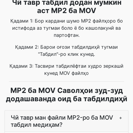
Чӣ тавр табдил додан мумкин
аст MP2 ба MOV
Қадами 1: Бор кардани шумо MP2 файлҳоро бо
истифода аз тугмаи боло ё бо кашолакунӣ ва
партофтан.
Қадами 2: Барои оғози табдилдиҳӣ тугмаи
"Табдил"-ро клик кунед.
Қадами 3: Тасвири табдилёфтаи худро зеркашӣ
кунед MOV файлҳо
MP2 ба MOV Саволҳои зуд-зуд
додашаванда оид ба табдилдиҳӣ
Чӣ тавр ман файли MP2-ро ба MOV
+
табдил медиҳам?