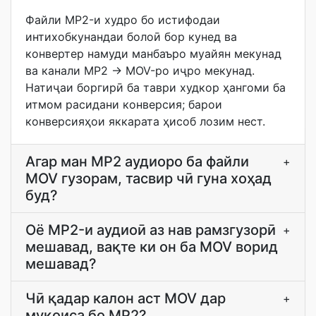
Файли MP2-и худро бо истифодаи
интихобкунандаи болоӣ бор кунед ва
конвертер намуди манбаъро муайян мекунад
ва канали MP2 → MOV-ро иҷро мекунад.
Натиҷаи боргирӣ ба таври худкор ҳангоми ба
итмом расидани конверсия; барои
конверсияҳои яккарата ҳисоб лозим нест.
Агар ман MP2 аудиоро ба файли
+
MOV гузорам, тасвир чӣ гуна хоҳад
буд?
Оё MP2-и аудиоӣ аз нав рамзгузорӣ
+
мешавад, вақте ки он ба MOV ворид
мешавад?
Чӣ қадар калон аст MOV дар
+
муқоиса бо MP2?