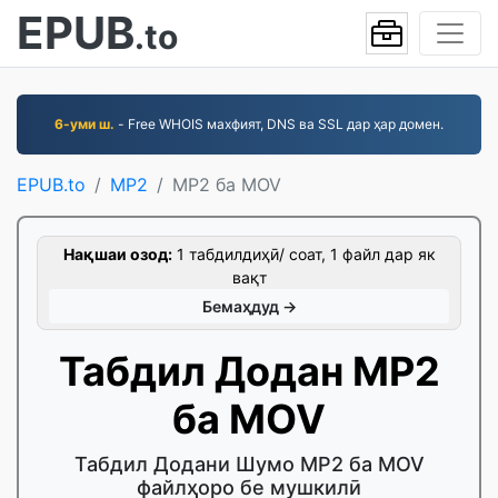
EPUB
.to
6-уми ш.
- Free WHOIS махфият, DNS ва SSL дар ҳар домен.
EPUB.to
MP2
MP2 ба MOV
Нақшаи озод:
1 табдилдиҳӣ/ соат, 1 файл дар як
вақт
Бемаҳдуд →
Табдил Додан MP2
ба MOV
Табдил Додани Шумо MP2 ба MOV
файлҳоро бе мушкилӣ