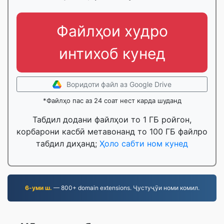
Файлҳои худро
интихоб кунед
Воридоти файл аз Google Drive
*Файлҳо пас аз 24 соат нест карда шуданд
Табдил додани файлҳои то 1 ГБ ройгон,
корбарони касбӣ метавонанд то 100 ГБ файлро
табдил диҳанд;
Ҳоло сабти ном кунед
6-уми ш.
— 800+ domain extensions. Ҷустуҷӯи номи комил.