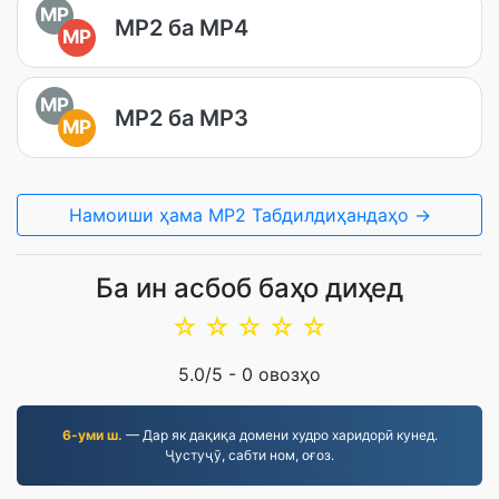
MP
MP2 ба MP4
MP
MP
MP2 ба MP3
MP
Намоиши ҳама MP2 Табдилдиҳандаҳо →
Ба ин асбоб баҳо диҳед
☆
☆
☆
☆
☆
5.0
/5 -
0
овозҳо
6-уми ш.
— Дар як дақиқа домени худро харидорӣ кунед.
Ҷустуҷӯ, сабти ном, оғоз.