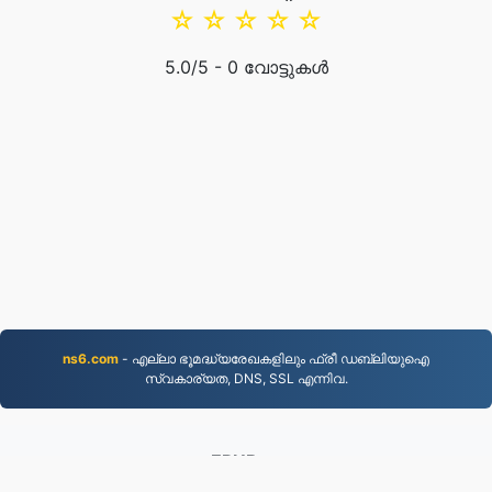
☆
☆
☆
☆
☆
5.0
/5 -
0
വോട്ടുകൾ
ns6.com
- എല്ലാ ഭൂമദ്ധ്യരേഖകളിലും ഫ്രീ ഡബ്ലിയുഐ
സ്വകാര്യത, DNS, SSL എന്നിവ.
EPUB.to