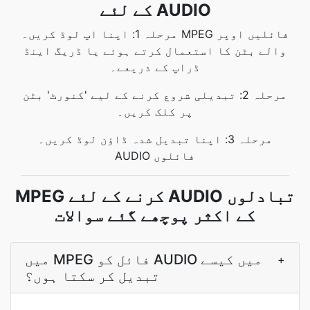
کے لئے AUDIO
مرحلہ 1: اپنا اپ لوڈ کریں۔ MPEG فائلیں اوپر
والے بٹن کا استعمال کرتے ہوئے یا ڈریگ اینڈ
ڈراپ کے ذریعے۔
مرحلہ 2: تبدیلی شروع کرنے کے لیے 'کنورٹ' بٹن
پر کلک کریں۔
مرحلہ 3: اپنا تبدیل شدہ ڈاؤن لوڈ کریں۔
AUDIO فائلوں
MPEG کرنے کے لئے AUDIO تبادلوں
کے اکثر پوچھے گئے سوالات
میں MPEG فائل کو AUDIO میں کیسے
+
تبدیل کر سکتا ہوں؟