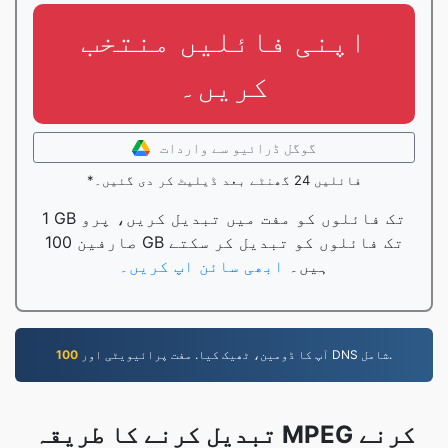
اپنی فائلیں منتخب
کریں۔
گوگل ڈرائیو سے واردات
*فائلیں 24 گھنٹے بعد ڈیلیٹ کر دی گئیں۔
1 GB تک فائلوں کو مفت میں تبدیل کریں، پرو
صارفین 100 GB تک فائلوں کو تبدیل کر سکتے
ہیں۔
ابھی سائن اپ کریں۔
آپ کا ڈومین، ٹھیک کیا. مفت پرائیویٹی اور DNS شامل.
100
تبدیل کرنے کا طریقہ MPEG کرنے