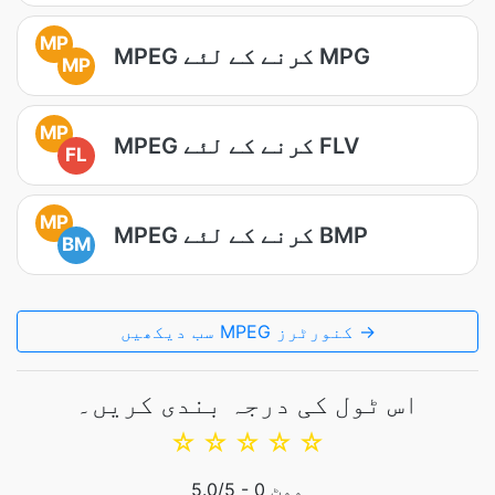
MP
MPEG کرنے کے لئے MPG
MP
MP
MPEG کرنے کے لئے FLV
FL
MP
MPEG کرنے کے لئے BMP
BM
سب دیکھیں MPEG کنورٹرز →
اس ٹول کی درجہ بندی کریں۔
☆
☆
☆
☆
☆
ووٹ
0
/5 -
5.0