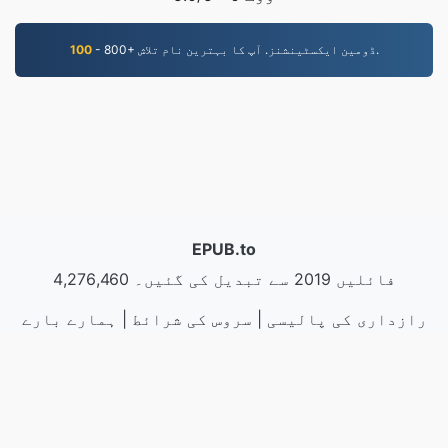
- 800+ ڈومین ایکسٹینشنز. آپ کا بہترین نام تلاش.
100
EPUB.to
4,276,460 فائلیں 2019 سے تبدیل کی گئیں۔
رازداری کی پالیسی
|
سروس کی شرائط
|
ہمارے بارے
مثالیں
|
|
API
|
میں
|
ہم سے رابطہ کریں۔
ایپلیکیشن انسٹال کریں
LLC | کی طرف سے بنایا
VPS.org
|
© 2026 EPUB.to
nadermx
گیا ہے