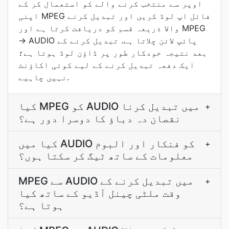
اوپر سے منتخب کرنے والے کو استعمال کر کے
اپنی MPEG فائل اپ لوڈ کریں اور تبدیل کرنے
والا ذريعہ قسم کو دریافت کرتا ہے اور MPEG
→ AUDIO پائپ لائن چلاتا ہے. تبدیل کرنے کے
بعد نتيجہ خودکار طور پر ڈاؤن لوڈ ہوتا ہے؛
ایک دفعہ تبدیل کرنے کے لیے کوئی اکاؤنٹ
نہیں چاہیے.
کیا MPEG کو AUDIO میں تبدیل کرنا
+
نقصان دہ دباؤ کا دوسرا دور ہے؟
کیا میں AUDIO کو فنکار اور البوم
+
معلومات کے ساتھ ٹیگ کر سکتا ہوں؟
MPEG سے AUDIO میں تبدیل کرنے کے
+
وقت ملٹی چینل آڈیو کے ساتھ کیا
ہوتا ہے؟