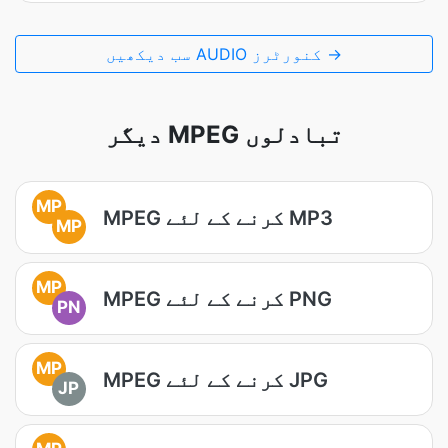
سب دیکھیں AUDIO کنورٹرز →
دیگر MPEG تبادلوں
MP
MPEG کرنے کے لئے MP3
MP
MP
MPEG کرنے کے لئے PNG
PN
MP
MPEG کرنے کے لئے JPG
JP