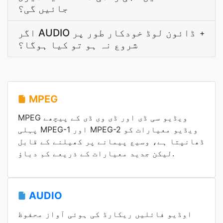
جائیں گی؟
اگر AUDIO ڈائون لوڈ خودکار طور پر
+
شروع نہ ہو تو کیا ہوگا؟
MPEG
MPEG ویڈیو سی ڈی اور ڈی وی ڈی کے پیچھے
پہلی MPEG-1 اور MPEG-2 ویڈیو معیارات کو
ڈھانپتا ہے، وسیع پیمانے پر کھیلنے کے قابل
لیکن جدید معیارات کے ذریعے کم دباؤ.
AUDIO
اوڈیو فائلیں ریکارڈ کی ہوئی آواز محفوظ