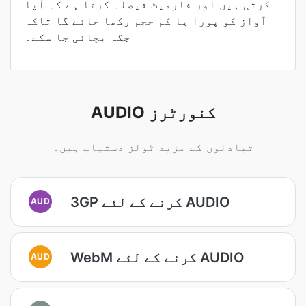
کرتی ہیں اور فارمیٹ فیصلہ کرتا ہے کہ آیا
آواز کو پورا یا کم حجم رکھا جائے گا تاکہ
جگہ بچائی جا سکے۔
AUDIO کنورٹرز
تبادلوں کے مزید ٹولز دستیاب ہیں۔
3GP کرنے کے لئے AUDIO
AUD
WebM کرنے کے لئے AUDIO
AUD