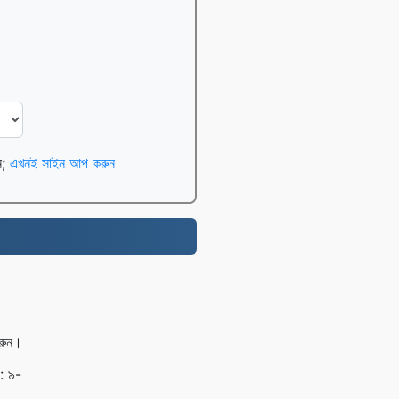
েন;
এখনই সাইন আপ করুন
রুন।
৬: ৯-