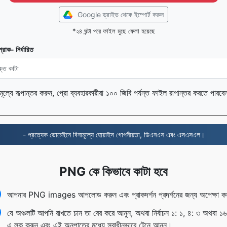
Google ড্রাইভ থেকে ইম্পোর্ট করুন
*২৪ ঘন্টা পরে ফাইল মুছে ফেলা হয়েছে
প্রাক- নির্ধারিত
ামূল্যে রূপান্তর করুন, প্রো ব্যবহারকারীরা ১০০ জিবি পর্যন্ত ফাইল রূপান্তর করতে পারব
- প্রত্যেক ডোমেইনে বিনামূল্যে হোয়াইস গোপনীয়তা, ডিএনএস এবং এসএসএল।
PNG কে কিভাবে কাটা হবে
আপনার PNG images আপলোড করুন এবং প্রাকদর্শন প্রদর্শনের জন্য অপেক্ষা ক
যে অঞ্চলটি আপনি রাখতে চান তা বের করে আনুন, অথবা নির্বাচন ১: ১, ৪: ৩ অথবা ১
এ লক করুন এবং এই অনুপাতের মধ্যে স্বাধীনভাবে টেনে আনুন।