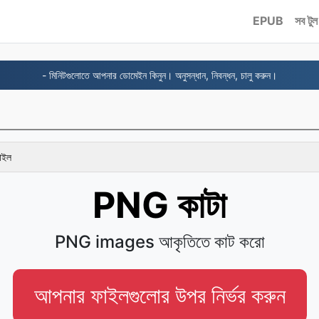
EPUB
সব টুল
- মিনিটগুলোতে আপনার ডোমেইন কিনুন। অনুসন্ধান, নিবন্ধন, চালু করুন।
ফাইল
PNG কাটা
PNG images আকৃতিতে কাট করো
আপনার ফাইলগুলোর উপর নির্ভর করুন