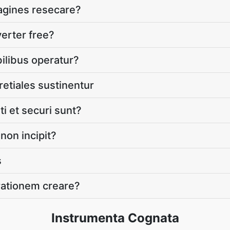
agines resecare?
erter free?
ilibus operatur?
retiales sustinentur
ti et securi sunt?
non incipit?
s
rationem creare?
Instrumenta Cognata