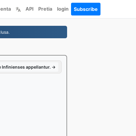
enta
API
Pretia
login
Subscribe
lusa.
e Infinienses appellantur. →