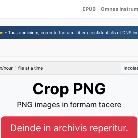
EPUB
Omnes instrum
om
- Tuus dominium, correcte factum. Libera confidentialis et DNS inc
/hour, 1 file at a time
Incola
Crop PNG
PNG images in formam tacere
Deinde in archivis reperitur.