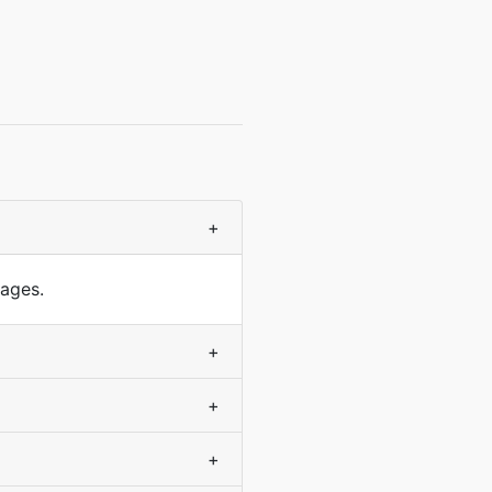
+
ages.
+
+
+