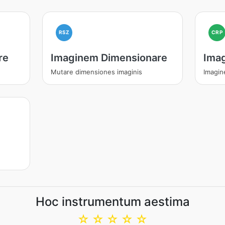
RSZ
CRP
re
Imaginem Dimensionare
Ima
Mutare dimensiones imaginis
Imagin
Hoc instrumentum aestima
☆
☆
☆
☆
☆