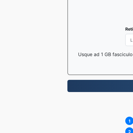
Ret
Usque ad 1 GB fasciculo
1
2