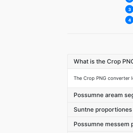
3
4
What is the Crop PN
The Crop PNG converter l
Possumne aream sege
Suntne proportiones
Possumne messem pr