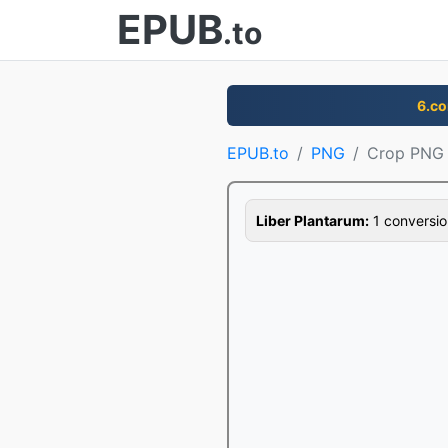
EPUB
.to
6.c
EPUB.to
PNG
Crop PNG
Liber Plantarum:
1 conversion