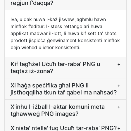
reġjun f'daqqa?
Iva, u dak huwa l-każ jiswew jagħmlu hawn
minflok f’editur: l-istess rettangolari huwa
applikat madwar il-lott, li huwa kif sett ta’ shots
prodott jispiċċa ġenwinament konsistenti minflok
bejn wieħed u ieħor konsistenti.
Kif tagħżel Uċuħ tar-raba’ PNG u
+
taqtaż iż-żona?
Xi ħaġa speċifika għal PNG li
+
jistħoqqilha tkun taf qabel ma naħsad?
X'inhu l-iżball l-aktar komuni meta
+
tgħawweġ PNG images?
X'nista' ntella' fuq Uċuħ tar-raba’ PNG?
+