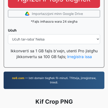
Importazzjoni minn Google Drive
*Fajls imħassra wara 24 siegħa
Uċuħ
Ikkonverti sa 1 GB fajls b'xejn, utenti Pro jistgħu
jikkonvertu sa 100 GB fajls;
Irreġistra issa
ns6.com
— Ixtri domain tiegħek fil-minuti. Tfittxija, jirreġistraw,
tniedi.
Kif Crop PNG