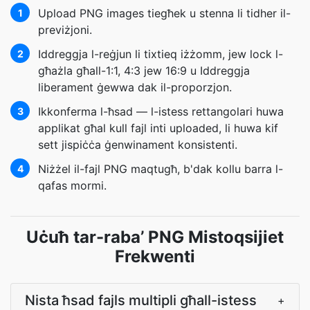
Upload PNG images tiegħek u stenna li tidher il-
1
previżjoni.
Iddreggja l-reġjun li tixtieq iżżomm, jew lock l-
2
għażla għall-1:1, 4:3 jew 16:9 u Iddreggja
liberament ġewwa dak il-proporzjon.
Ikkonferma l-ħsad — l-istess rettangolari huwa
3
applikat għal kull fajl inti uploaded, li huwa kif
sett jispiċċa ġenwinament konsistenti.
Niżżel il-fajl PNG maqtugħ, b'dak kollu barra l-
4
qafas mormi.
Uċuħ tar-raba’ PNG Mistoqsijiet
Frekwenti
Nista ħsad fajls multipli għall-istess
+