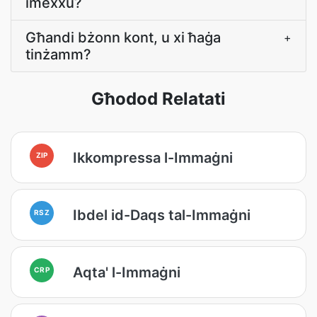
imexxu?
Għandi bżonn kont, u xi ħaġa
+
tinżamm?
Għodod Relatati
Ikkompressa l-Immaġni
ZIP
Ibdel id-Daqs tal-Immaġni
RSZ
Aqta' l-Immaġni
CRP