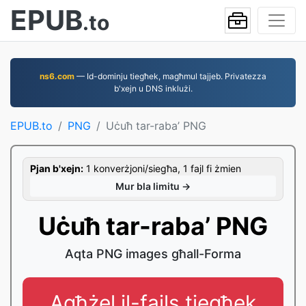
EPUB
.to
ns6.com
— Id-dominju tiegħek, magħmul tajjeb. Privatezza
b'xejn u DNS inklużi.
EPUB.to
PNG
Uċuħ tar-raba’ PNG
Pjan b'xejn:
1 konverżjoni/siegħa, 1 fajl fi żmien
Mur bla limitu →
Uċuħ tar-raba’ PNG
Aqta PNG images għall-Forma
Agħżel il-fajls tiegħek