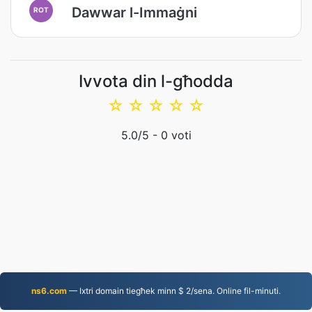
Dawwar l-Immaġni
ROT
Ivvota din l-għodda
☆
☆
☆
☆
☆
5.0
/5 -
0
voti
ns6.com
— Ixtri domain tiegħek minn $ 2/sena. Online fil-minuti.