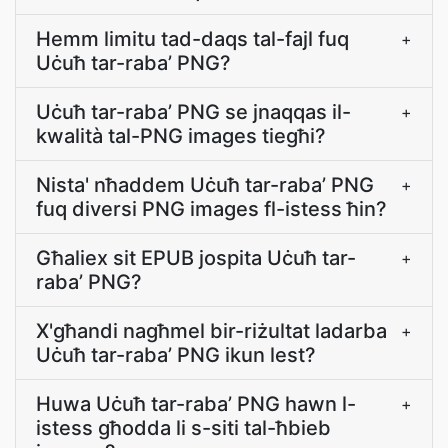
Hemm limitu tad-daqs tal-fajl fuq
+
Uċuħ tar-raba’ PNG?
Uċuħ tar-raba’ PNG se jnaqqas il-
+
kwalità tal-PNG images tiegħi?
Nista' nħaddem Uċuħ tar-raba’ PNG
+
fuq diversi PNG images fl-istess ħin?
Għaliex sit EPUB jospita Uċuħ tar-
+
raba’ PNG?
X'għandi nagħmel bir-riżultat ladarba
+
Uċuħ tar-raba’ PNG ikun lest?
Huwa Uċuħ tar-raba’ PNG hawn l-
+
istess għodda li s-siti tal-ħbieb