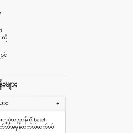
ာ
d
 ကို
ြင်
းများ
လား
+
းတူပုံသဏ္ဍာန်ကို batch
န်မဟုတ်ဘဲအမှန်တကယ်ဆက်စပ်