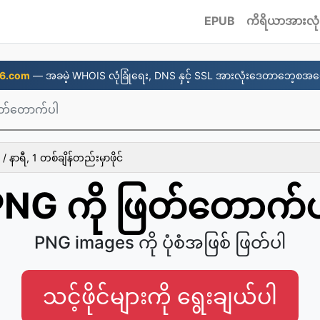
EPUB
ကိရိယာအားလုံ
6.com
— အခမဲ့ WHOIS လုံခြုံရေး, DNS နှင့် SSL အားလုံးဒေတာဘေ့စအပေ
ြတ်တောက်ပါ
/ နာရီ, 1 တစ်ချိန်တည်းမှာဖိုင်
NG ကို ဖြတ်တောက်
PNG images ကို ပုံစံအဖြစ် ဖြတ်ပါ
သင့်ဖိုင်များကို ရွေးချယ်ပါ