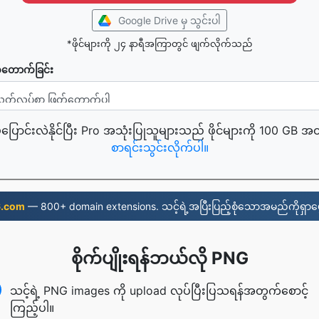
Google Drive မှ သွင်းပါ
*ဖိုင်များကို ၂၄ နာရီအကြာတွင် ဖျက်လိုက်သည်
်တောက်ခြင်း
့ပြောင်းလဲနိုင်ပြီး Pro အသုံးပြုသူများသည် ဖိုင်များကို 100 GB အ
စာရင်းသွင်းလိုက်ပါ။
6.com
— 800+ domain extensions. သင့်ရဲ့အပြီးပြည့်စုံသောအမည်ကိုရှာဖွ
စိုက်ပျိုးရန်ဘယ်လို PNG
သင့်ရဲ့ PNG images ကို upload လုပ်ပြီးပြသရန်အတွက်စောင့်
ကြည့်ပါ။