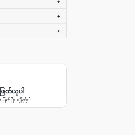
+
+
+
ု ဖြတ်ယူပါ
ို ဖြတ်ပြီး ချိန်ညှိပါ