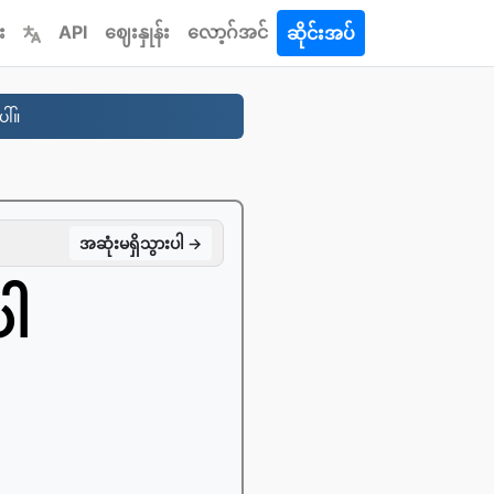
း
API
ဈေးနှုန်း
လော့ဂ်အင်
ဆိုင်းအပ်
ါ်။
အဆုံးမရှိသွားပါ →
ပါ