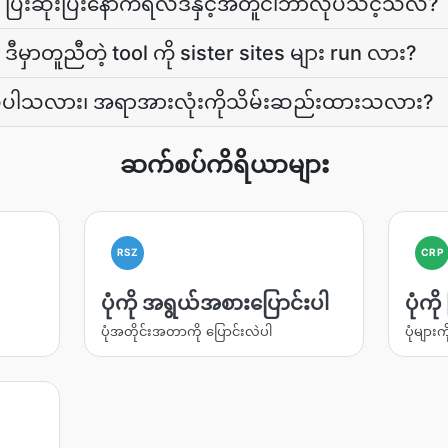
ပြီးဆုံးပြီးနောက်ရလဒ်နှင့်အတူငါဘာလုပ်သင့်သလဲ?
မှာတူညီတဲ့ tool ကို sister sites များ run လား?
ပ်ပါသလား၊ အရာအားလုံးကိုသိမ်းဆည်းထားသလား?
ဆက်စပ်ကိရိယာများ
RSZ
CRP
ပုံကို အရွယ်အစားပြောင်းပါ
ပုံကိ
ပုံအတိုင်းအတာကို ပြောင်းလဲပါ
ပုံများက