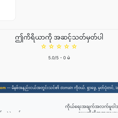
ဤကိရိယာကို အဆင့်သတ်မှတ်ပါ
☆
☆
☆
☆
☆
5.0
/5 -
0
မဲ
com
— မိနစ်အနည်းငယ်အတွင်းသင်၏ domain ကိုဝယ်. ရှာဖွေ, မှတ်ပုံတင်, l
ကိုယ်ရေးအချက်အလက်မူဝါ
နျုပျတို့ကိုဆကျသှယျ
ာင်းလဲခဲ့သည်