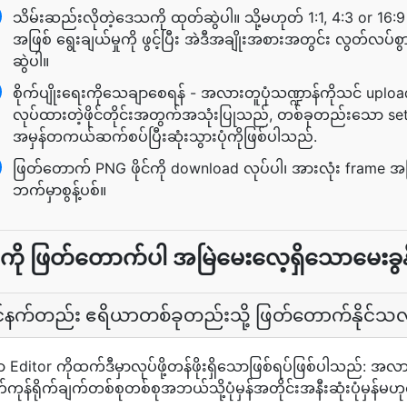
သိမ်းဆည်းလိုတဲ့ဒေသကို ထုတ်ဆွဲပါ။ သို့မဟုတ် 1:1, 4:3 or 16:9
အဖြစ် ရွေးချယ်မှုကို ဖွင့်ပြီး အဲဒီအချိုးအစားအတွင်း လွတ်လပ်စွ
ဆွဲပါ။
စိုက်ပျိုးရေးကိုသေချာစေရန် - အလားတူပုံသဏ္ဍာန်ကိုသင် uploa
လုပ်ထားတဲ့ဖိုင်တိုင်းအတွက်အသုံးပြုသည်, တစ်ခုတည်းသော set
အမှန်တကယ်ဆက်စပ်ပြီးဆုံးသွားပုံကိုဖြစ်ပါသည်.
ဖြတ်တောက် PNG ဖိုင်ကို download လုပ်ပါ၊ အားလုံး frame အပ
ဘက်မှာစွန့်ပစ်။
ကို ဖြတ်တောက်ပါ အမြဲမေးလေ့ရှိသောမေးခွန်
်ပြိုင်နက်တည်း ဧရိယာတစ်ခုတည်းသို့ ဖြတ်တောက်နိုင်သ
Editor ကိုထက်ဒီမှာလုပ်ဖို့တန်ဖိုးရှိသောဖြစ်ရပ်ဖြစ်ပါသည်: အလာ
ုန်ရိုက်ချက်တစ်စုတစ်စုအဘယ်သို့ပုံမှန်အတိုင်းအနီးဆုံးပုံမှ