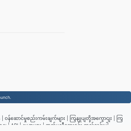
aunch.
ဒ
|
ဝန်ဆောင်မှုစည်းကမ်းချက်များ
|
ကြှနျုပျတို့အကွောငျး
|
ကြှ
ရနျ
|
API
|
နမူနာများ
|
အက်ပလီကေးရှင်း ထည့်သွင်းပါ