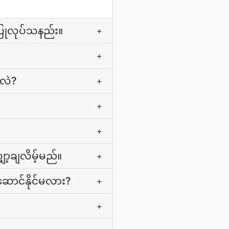
ပြုလုပ်သနည်း။
+
+
ာလဲ?
+
+
+
့ချလိမ့်မည်။
+
ဆောင်နိုင်မလား?
+
+