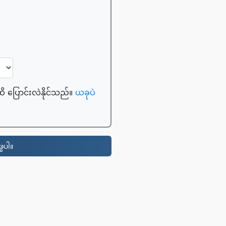
ထိ ပြောင်းလဲနိုင်သည်။
ယခုပဲ
ေပါ။