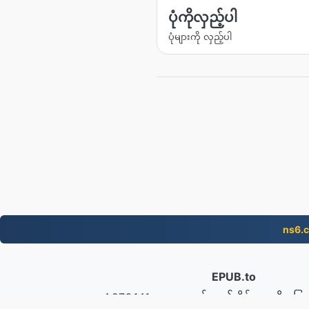
ပုံကိုလှည့်ပါ
ပုံများကို လှည့်ပါ
ns6.
EPUB.to
4,276,141 ၂၀၁၉ ခုနှစ်မှစ၍ ဖိုင်များကို ပြေ