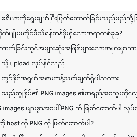
 ဧရိယာကိုရွေးချယ်ပြီးဖြတ်တောက်ခြင်းသည်မည်သို့
ုက်ပျိုးမတိုင်မီသိရန်တန်ဖိုးရှိသောအရာတစ်ခုခု?
ောက်ခြင်းတွင်အများဆုံးအဖြစ်များသောအမှားမှာဘ
ို့ upload လုပ်နိုင်သည်
 တွင်ဖိုင်အရွယ်အစားကန့်သတ်ချက်ရှိပါသလား
 သည်ကျွန်ုပ်၏ PNG images ၏အရည်အသွေးကိုလျှော
G images များစွာအပေါ် PNG ကို ဖြတ်တောက်ပါ လုပ်
ကို host ကို PNG ကို ဖြတ်တောက်ပါ?