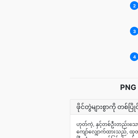
2
3
4
PNG 
ဖိုင်တွဲများစွာကို တစ
ဟုတ်ကဲ့, နှင့်တစ်ဦးတည်းသော 
ကျော်လျှောက်ထားသည်, ထုတ်က