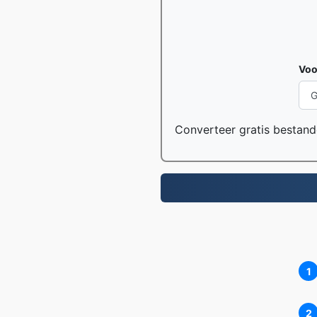
Voo
Converteer gratis bestand
1
2