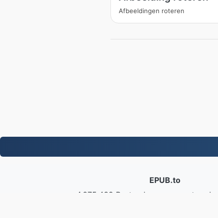
Afbeeldingen roteren
EPUB.to
4,275,439 Bestanden geconverteerd s