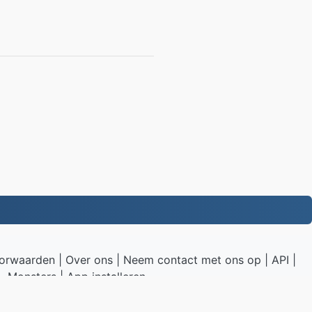
orwaarden
|
Over ons
|
Neem contact met ons op
|
API
|
Monsters
|
App installeren
.to
|
VPS.org
LLC | Gemaakt door
nadermx