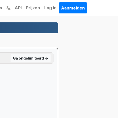
s
API
Prijzen
Log in
Aanmelden
Ga ongelimiteerd →