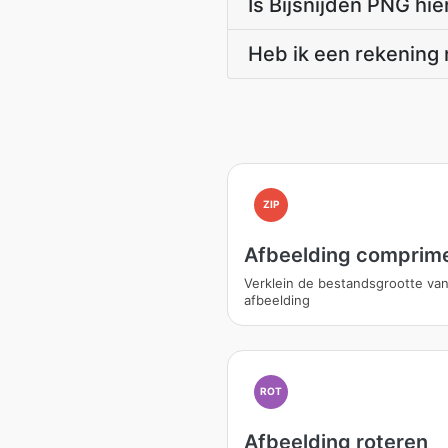
Is Bijsnijden PNG hi
Heb ik een rekening 
ZIP
Afbeelding comprim
Verklein de bestandsgrootte va
afbeelding
ROT
Afbeelding roteren