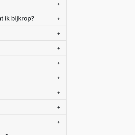
+
 ik bijkrop?
+
+
+
+
+
+
+
+