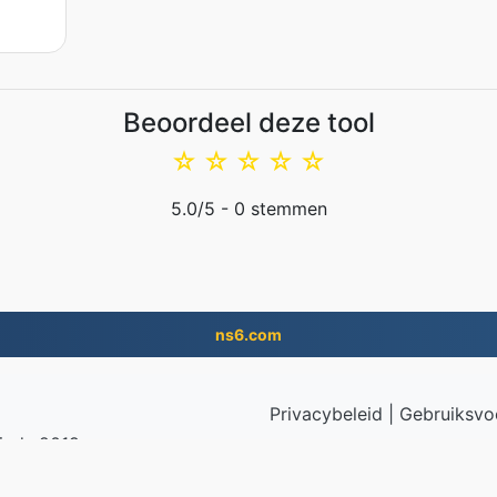
Beoordeel deze tool
☆
☆
☆
☆
☆
5.0
/5 -
0
stemmen
ns6.com
Privacybeleid
|
Gebruiksvo
inds 2019
© 2026 EPUB