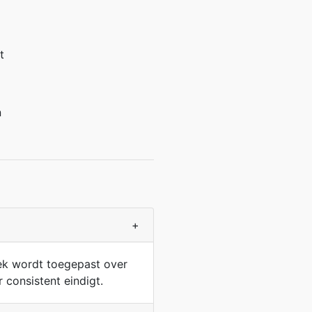
t
n
+
hoek wordt toegepast over
 consistent eindigt.