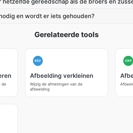
er hetzelfde gereedschap als de broers en zuss
nodig en wordt er iets gehouden?
Gerelateerde tools
RSZ
CRP
eren
Afbeelding verkleinen
Afbe
n de
Wijzig de afmetingen van de
Afbeel
afbeelding