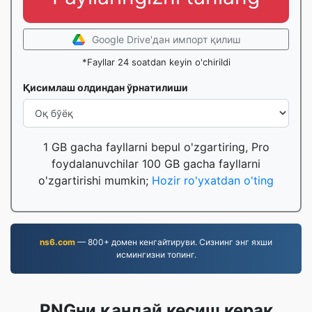
Google Drive'дан импорт қилиш
*Fayllar 24 soatdan keyin o'chirildi
Қисимлаш олдиндан ўрнатилиши
1 GB gacha fayllarni bepul o'zgartiring, Pro
foydalanuvchilar 100 GB gacha fayllarni
o'zgartirishi mumkin;
Hozir ro'yxatdan o'ting
ns6.com
— 800+ домен кенгайтируви. Сизнинг энг яхши
исмингизни топинг.
PNGни қандай кесиш керак