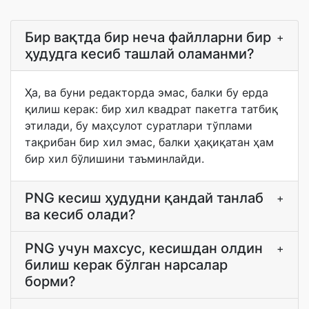
Бир вақтда бир неча файлларни бир
+
ҳудудга кесиб ташлай оламанми?
Ҳа, ва буни редакторда эмас, балки бу ерда
қилиш керак: бир хил квадрат пакетга татбиқ
этилади, бу маҳсулот суратлари тўплами
тақрибан бир хил эмас, балки ҳақиқатан ҳам
бир хил бўлишини таъминлайди.
PNG кесиш ҳудудни қандай танлаб
+
ва кесиб олади?
PNG учун махсус, кесишдан олдин
+
билиш керак бўлган нарсалар
борми?