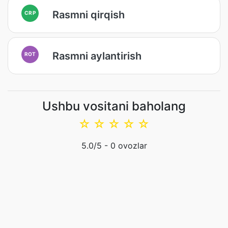
Rasmni qirqish
CRP
Rasmni aylantirish
ROT
Ushbu vositani baholang
☆
☆
☆
☆
☆
5.0
/5 -
0
ovozlar