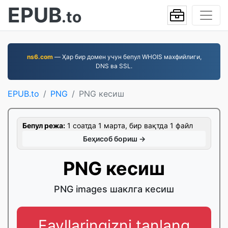
EPUB
.to
ns6.com
— Ҳар бир домен учун бепул WHOIS махфийлиги,
DNS ва SSL.
EPUB.to
PNG
PNG кесиш
Бепул режа:
1 соатда 1 марта, бир вақтда 1 файл
Беҳисоб бориш →
PNG кесиш
PNG images шаклга кесиш
Fayllaringizni tanlang