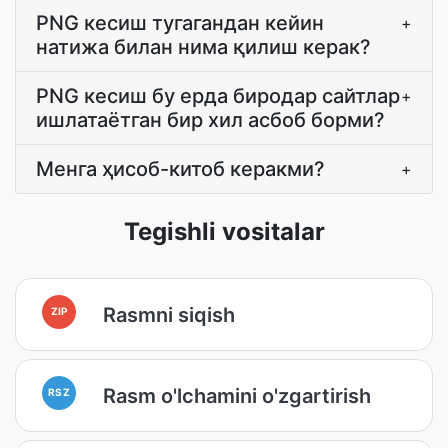
PNG кесиш тугагандан кейин
+
натижа билан нима қилиш керак?
PNG кесиш бу ерда биродар сайтлар
+
ишлатаётган бир хил асбоб борми?
Менга ҳисоб-китоб керакми?
+
Tegishli vositalar
Rasmni siqish
ZIP
Rasm o'lchamini o'zgartirish
RSZ