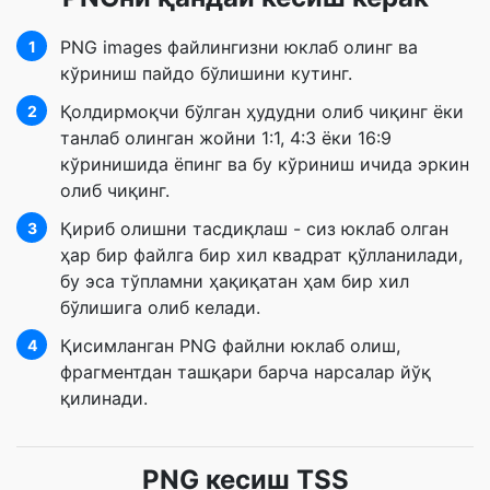
PNG images файлингизни юклаб олинг ва
1
кўриниш пайдо бўлишини кутинг.
Қолдирмоқчи бўлган ҳудудни олиб чиқинг ёки
2
танлаб олинган жойни 1:1, 4:3 ёки 16:9
кўринишида ёпинг ва бу кўриниш ичида эркин
олиб чиқинг.
Қириб олишни тасдиқлаш - сиз юклаб олган
3
ҳар бир файлга бир хил квадрат қўлланилади,
бу эса тўпламни ҳақиқатан ҳам бир хил
бўлишига олиб келади.
Қисимланган PNG файлни юклаб олиш,
4
фрагментдан ташқари барча нарсалар йўқ
қилинади.
PNG кесиш TSS