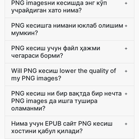
PNG imagesни кесишда энг кўп
+
учрайдиган хато нима?
PNG кесишга нимани юклаб олишим
+
мумкин?
PNG кесиш учун файл ҳажми
+
чегараси борми?
Will PNG кесиш lower the quality of
+
my PNG images?
PNG кесиш ни бир вақтда бир нечта
+
PNG images да ишга тушира
оламанми?
Нима учун EPUB сайт PNG кесиш
+
хостини қабул қилади?