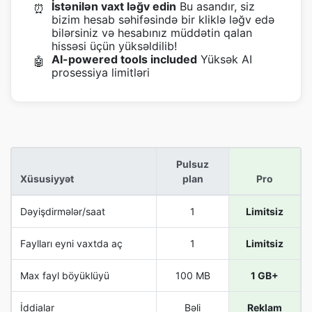
İstənilən vaxt ləğv edin
Bu asandır, siz
⏰
bizim hesab səhifəsində bir kliklə ləğv edə
bilərsiniz və hesabınız müddətin qalan
hissəsi üçün yüksəldilib!
AI-powered tools included
Yüksək AI
🤖
prosessiya limitləri
Pulsuz
Xüsusiyyət
plan
Pro
Dəyişdirmələr/saat
1
Limitsiz
Faylları eyni vaxtda aç
1
Limitsiz
Max fayl böyüklüyü
100 MB
1 GB+
İddialar
Bəli
Reklam