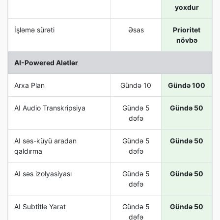
yoxdur
İşləmə sürəti
Əsas
Prioritet
növbə
AI-Powered Alətlər
Arxa Plan
Gündə 10
Gündə 100
AI Audio Transkripsiya
Gündə 5
Gündə 50
dəfə
AI səs-küyü aradan
Gündə 5
Gündə 50
qaldırma
dəfə
AI səs izolyasiyası
Gündə 5
Gündə 50
dəfə
AI Subtitle Yarat
Gündə 5
Gündə 50
dəfə