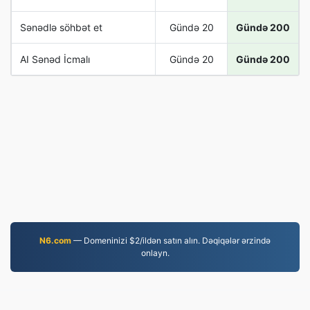
Sənədlə söhbət et
Gündə 20
Gündə 200
AI Sənəd İcmalı
Gündə 20
Gündə 200
N6.com
— Domeninizi $2/ildən satın alın. Dəqiqələr ərzində
onlayn.