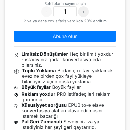
Səhifələrin sayını seçin
-
+
2 və ya daha çox sifariş verdikdə 20% endirim
Abunə olun
Limitsiz Dönüşümlər
Heç bir limit yoxdur
🥇
- istədiyiniz qədər konvertasiya edə
bilərsiniz.
Toplu Yükləmə
Birdən çox fayl yükləmək
📦
əvəzinə birdən çox fayl yükləyə
biləcəyiniz üçün dəstə yükləmə
Böyük fayllar
Böyük fayllar
📂
Reklam yoxdur
PRO istifadəçiləri reklam
🚫
görmürlər
Xüsusiyyət sorğusu
EPUB.to-ə əlavə
💡
konvertasiya alətləri əlavə edilməsini
istəmək bacarığı
Pul Geri Zəmanəti
Sevdiyiniz və ya
💸
istədiyiniz hər şeyi geri qaytarırıq.