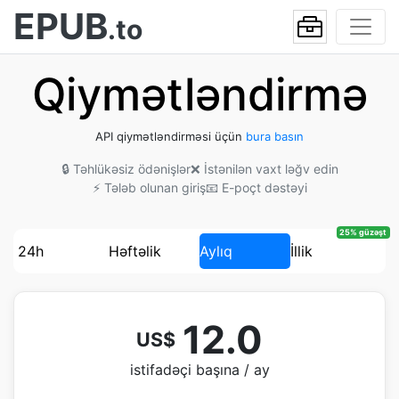
EPUB
.to
Qiymətləndirmə
API qiymətləndirməsi üçün
bura basın
🔒 Təhlükəsiz ödənişlər
❌ İstənilən vaxt ləğv edin
⚡ Tələb olunan giriş
📧 E-poçt dəstəyi
25% güzəşt
24h
Həftəlik
Aylıq
İllik
12.0
US$
istifadəçi başına / ay