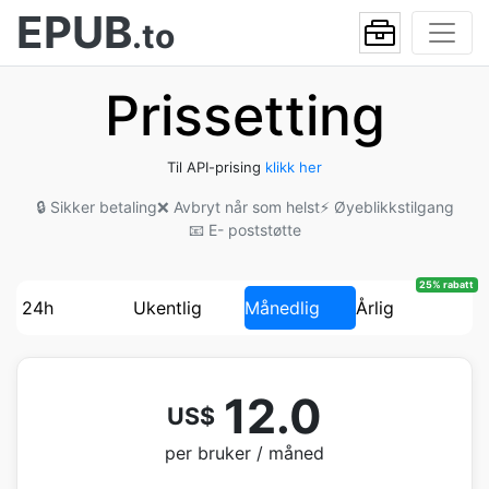
EPUB
.to
Prissetting
Til API-prising
klikk her
🔒 Sikker betaling
❌ Avbryt når som helst
⚡ Øyeblikkstilgang
📧 E- poststøtte
25% rabatt
24h
Ukentlig
Månedlig
Årlig
12.0
US$
per bruker / måned