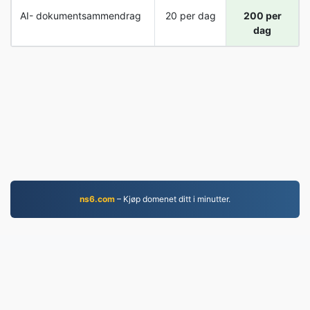
AI- dokumentsammendrag
20 per dag
200 per
dag
ns6.com
– Kjøp domenet ditt i minutter.
EPUB.to
4,276,409 Filer konvertert siden 2019
Personvernerklæring
|
Vilkår for bruk
|
Om oss
|