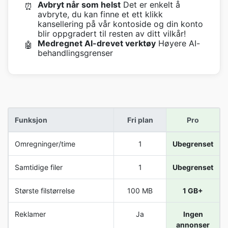
Avbryt når som helst
Det er enkelt å
⏰
avbryte, du kan finne et ett klikk
kansellering på vår kontoside og din konto
blir oppgradert til resten av ditt vilkår!
Medregnet AI-drevet verktøy
Høyere AI-
🤖
behandlingsgrenser
Funksjon
Fri plan
Pro
Omregninger/time
1
Ubegrenset
Samtidige filer
1
Ubegrenset
Største filstørrelse
100 MB
1 GB+
Reklamer
Ja
Ingen
annonser