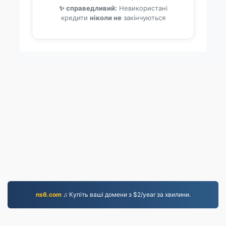
✨ справедливий:
Невикористані
кредити
ніколи не
закінчуються
ns6.com
♫ Купіть ваші домени з $2/year за хвилини.