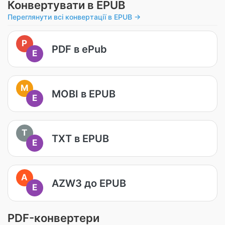
Конвертувати в EPUB
Переглянути всі конвертації в EPUB →
P
PDF в ePub
E
M
MOBI в EPUB
E
T
TXT в EPUB
E
A
AZW3 до EPUB
E
PDF-конвертери