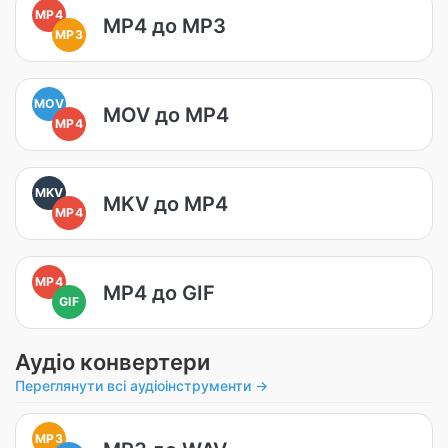
MP4
MP4 до MP3
MP3
MOV
MOV до MP4
MP4
MKV
MKV до MP4
MP4
MP4
MP4 до GIF
GIF
Аудіо конвертери
Переглянути всі аудіоінструменти →
MP3