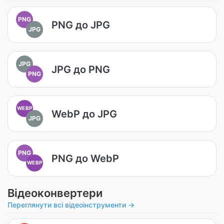
PNG
PNG до JPG
JPG
JPG
JPG до PNG
PNG
WEBP
WebP до JPG
JPG
PNG
PNG до WebP
WEBP
Відеоконвертери
Переглянути всі відеоінструменти →