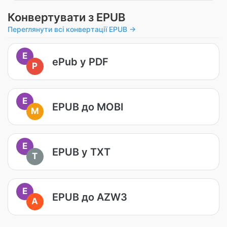
Конвертувати з EPUB
Переглянути всі конвертації EPUB →
E
ePub у PDF
P
E
EPUB до MOBI
M
E
EPUB у TXT
T
E
EPUB до AZW3
A