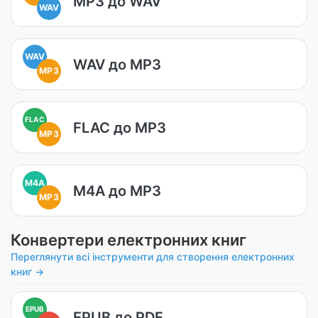
MP3 до WAV
WAV
WAV
WAV до MP3
MP3
FLAC
FLAC до MP3
MP3
M4A
M4A до MP3
MP3
Конвертери електронних книг
Переглянути всі інструменти для створення електронних
книг →
EPUB
EPUB до PDF