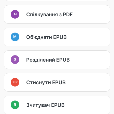
Спілкування з PDF
AI
Об'єднати EPUB
M
Розділений EPUB
S
Стиснути EPUB
ZIP
Зчитувач EPUB
R