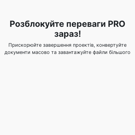
Розблокуйте переваги PRO
зараз!
Прискорюйте завершення проектів, конвертуйте
документи масово та завантажуйте файли більшого
розміру. Оновіться до PRO для підвищення
продуктивності.
Отримайте PRO сьогодні!
Оцініть цей інструмент
☆
☆
☆
☆
☆