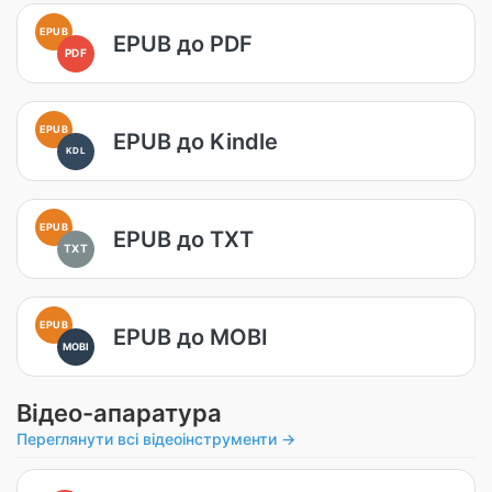
EPUB
EPUB до PDF
PDF
EPUB
EPUB до Kindle
KDL
EPUB
EPUB до TXT
TXT
EPUB
EPUB до MOBI
MOBI
Відео-апаратура
Переглянути всі відеоінструменти →