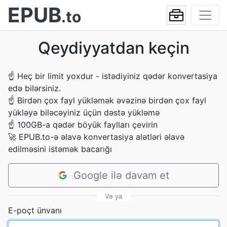
EPUB
.to
Qeydiyyatdan keçin
☝
Heç bir limit yoxdur - istədiyiniz qədər konvertasiya
edə bilərsiniz.
☝
Birdən çox fayl yükləmək əvəzinə birdən çox fayl
yükləyə biləcəyiniz üçün dəstə yükləmə
☝
100GB-a qədər böyük faylları çevirin
🚀
EPUB.to-ə əlavə konvertasiya alətləri əlavə
edilməsini istəmək bacarığı
Google ilə davam et
Və ya
E-poçt ünvanı