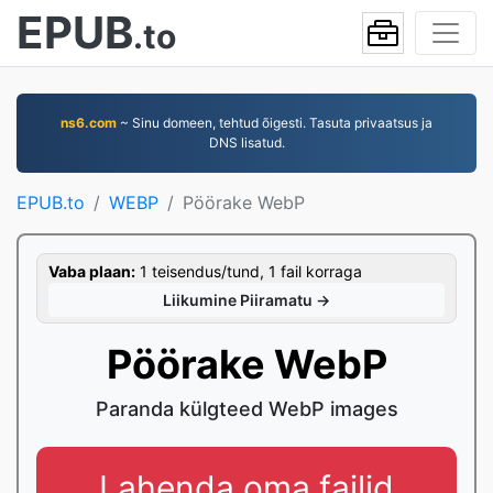
EPUB
.to
ns6.com
~ Sinu domeen, tehtud õigesti. Tasuta privaatsus ja
DNS lisatud.
EPUB.to
WEBP
Pöörake WebP
Vaba plaan:
1 teisendus/tund, 1 fail korraga
Liikumine Piiramatu →
Pöörake WebP
Paranda külgteed WebP images
Lahenda oma failid