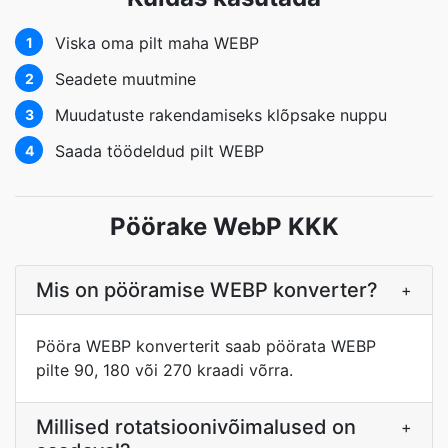
Viska oma pilt maha WEBP
1
Seadete muutmine
2
Muudatuste rakendamiseks klõpsake nuppu
3
Saada töödeldud pilt WEBP
4
Pöörake WebP KKK
Mis on pööramise WEBP konverter?
+
Pööra WEBP konverterit saab pöörata WEBP
pilte 90, 180 või 270 kraadi võrra.
Millised rotatsioonivõimalused on
+