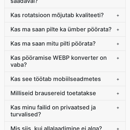
saadaval?
Kas rotatsioon mõjutab kvaliteeti?
+
Kas ma saan pilte ka ümber pöörata?
+
Kas ma saan mitu pilti pöörata?
+
Kas pööramise WEBP konverter on
+
vaba?
Kas see töötab mobiilseadmetes
+
Milliseid brausereid toetatakse
+
Kas minu failid on privaatsed ja
+
turvalised?
Mis siis, kui allalaadimine ei alga?
+