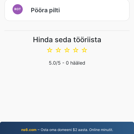
Pööra pilti
ROT
Hinda seda tööriista
☆
☆
☆
☆
☆
5.0
/5 -
0
hääled
ns6.com
~ Osta oma domeeni $2 aasta. Online minutit.