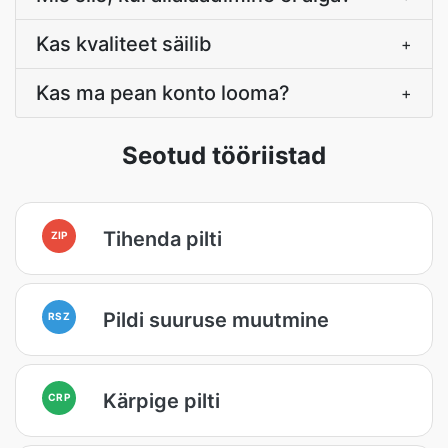
Kas kvaliteet säilib
+
Kas ma pean konto looma?
+
Seotud tööriistad
Tihenda pilti
ZIP
Pildi suuruse muutmine
RSZ
Kärpige pilti
CRP