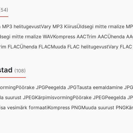
(54)
 MP3 helitugevust
Vary MP3 Kiirus
Üldsegi mitte rmalize M
dsegi mitte rmalize WAV
Kompress AAC
Trim AAC
Ühenda A
rim FLAC
Ühenda FLAC
Muuda FLAC helitugevust
Vary FLAC 
stad
(108)
vorming
Pöörake JPG
Peegelda JPG
Tausta eemaldamine JP
a suurust JPEG
Kärpimisvorming
Pöörake JPEG
Peegelda J
isa vesimärk formaati
Kompress PNG
Muuda suurust PNG
Kä