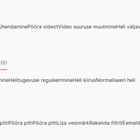
 ühendamine
Pööra videot
Video suuruse muutmine
Heli välj
(6)
mine
Helitugevuse reguleerimine
Heli kiirus
Normaliseeri heli
ilti
Pööra pilti
Pööra pilti
Lisa vesimärk
Rakenda filtrit
Eemald