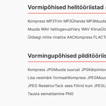
Vormipõhised helitööriistad
Kompress MP3
Trim MP3
Ühenda MP3
Muuda
Muuda WAV helitugevust
Vary WAV Kiirus
Ül
Üldsegi mitte rmalize AAC
Kompress FLAC
T
Vormingupõhised pilditöörii
Kompress JPG
Muuda suurust JPG
Kärpimis
Lisa vesimärk formaati
Kompress JPEG
Muud
JPEG Redaktor
Tack sees Filtrid kuni JPEG
L
Tausta eemaldamine PNG