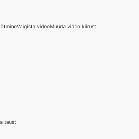
avõtmine
Vaigista video
Muuda video kiirust
a taust