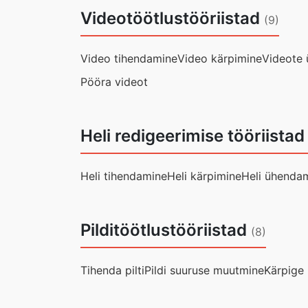
Videotöötlustööriistad
(9)
Video tihendamine
Video kärpimine
Videote
Pööra videot
Heli redigeerimise tööriistad
Heli tihendamine
Heli kärpimine
Heli ühenda
Pilditöötlustööriistad
(8)
Tihenda pilti
Pildi suuruse muutmine
Kärpige p