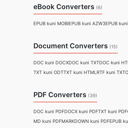
eBook Converters
(6)
EPUB kuni MOBI
EPUB kuni AZW3
EPUB kuni
Document Converters
(15)
DOC kuni DOCX
DOC kuni TXT
DOC kuni H
TXT kuni ODT
TXT kuni HTML
RTF kuni TXT
O
PDF Converters
(39)
DOC kuni PDF
DOCX kuni PDF
TXT kuni PDF
MD kuni PDF
MARKDOWN kuni PDF
EPUB ku