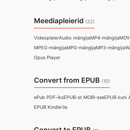
Meediapleierid
(22)
Videopleier
Audio mängija
MP4-mängija
MOV-
MPEG-mängija
MPG-mängija
MP3-mängija
W
Opus Player
Convert from EPUB
(10)
ePub PDF-iks
EPUB-st MOBI-sse
EPUB kuni
EPUB Kindle'ile
Convert to EPUB