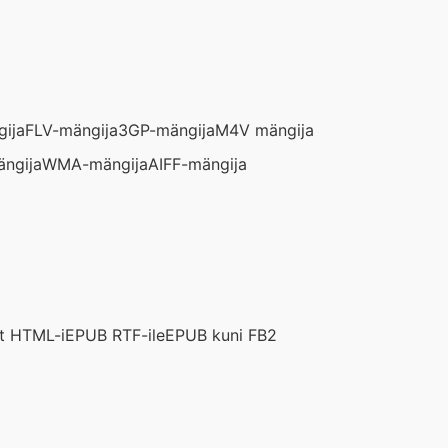
ija
FLV-mängija
3GP-mängija
M4V mängija
ngija
WMA-mängija
AIFF-mängija
t HTML-i
EPUB RTF-ile
EPUB kuni FB2