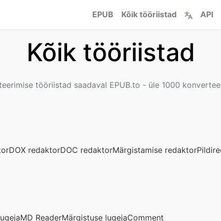
EPUB
Kõik tööriistad
API
Kõik tööriistad
rteerimise tööriistad saadaval EPUB.to - üle 1000 konvertee
tor
DOX redaktor
DOC redaktor
Märgistamise redaktor
Pildir
ugeja
MD Reader
Märgistuse lugejaComment