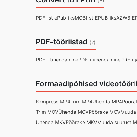
(6)
PDF-ist ePub-iks
MOBI-st EPUB-iks
AZW3 EP
PDF-tööriistad
(7)
PDF-i tihendamine
PDF-i ühendamine
PDF-i 
Formaadipõhised videotööri
Kompress MP4
Trim MP4
Ühenda MP4
Pööra
Trim MOV
Ühenda MOV
Pöörake MOV
Muuda 
Ühenda MKV
Pöörake MKV
Muuda suurust 