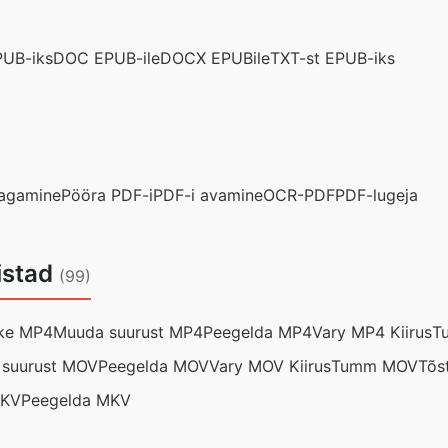
UB-iks
DOC EPUB-ile
DOCX EPUBile
TXT-st EPUB-iks
jagamine
Pööra PDF-i
PDF-i avamine
OCR-PDF
PDF-lugeja
istad
(99)
ke MP4
Muuda suurust MP4
Peegelda MP4
Vary MP4 Kiirus
T
suurust MOV
Peegelda MOV
Vary MOV Kiirus
Tumm MOV
Tõs
MKV
Peegelda MKV