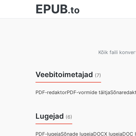
EPUB
.to
Kõik faili konve
Veebitoimetajad
(7)
PDF-redaktor
PDF-vormide täitja
Sõnaredak
Lugejad
(6)
PDF-lugeja
Sõnade lugeja
DOCX lugeja
DOC l