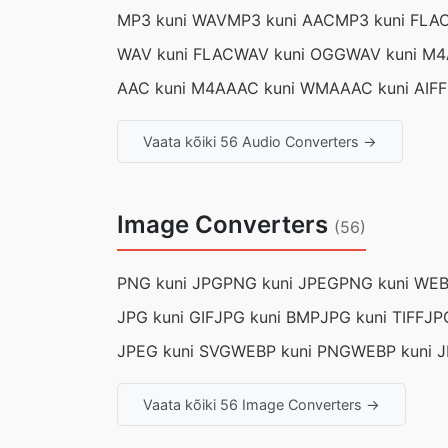
MP3 kuni WAV
MP3 kuni AAC
MP3 kuni FLA
WAV kuni FLAC
WAV kuni OGG
WAV kuni M4
AAC kuni M4A
AAC kuni WMA
AAC kuni AIFF
Vaata kõiki 56 Audio Converters →
Image Converters
(56)
PNG kuni JPG
PNG kuni JPEG
PNG kuni WE
JPG kuni GIF
JPG kuni BMP
JPG kuni TIFF
JP
JPEG kuni SVG
WEBP kuni PNG
WEBP kuni 
Vaata kõiki 56 Image Converters →