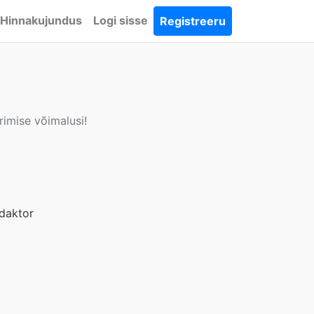
Hinnakujundus
Logi sisse
Registreeru
rimise võimalusi!
edaktor