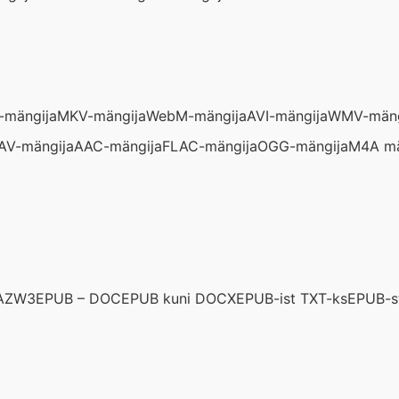
mängija
MKV-mängija
WebM-mängija
AVI-mängija
WMV-mäng
AV-mängija
AAC-mängija
FLAC-mängija
OGG-mängija
M4A mä
 AZW3
EPUB – DOC
EPUB kuni DOCX
EPUB-ist TXT-ks
EPUB-s