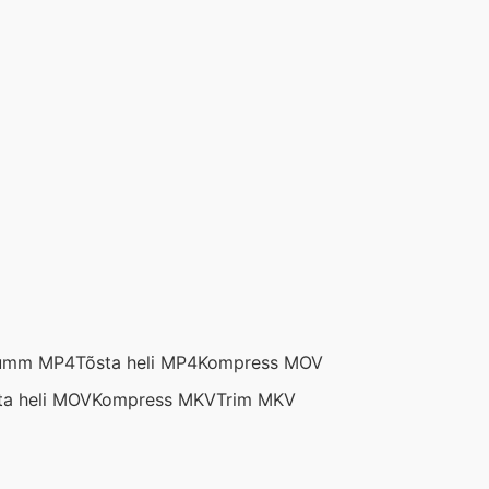
umm MP4
Tõsta heli MP4
Kompress MOV
ta heli MOV
Kompress MKV
Trim MKV