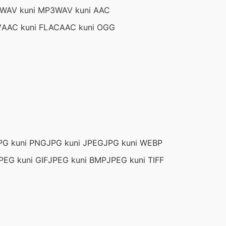
WAV kuni MP3
WAV kuni AAC
V
AAC kuni FLAC
AAC kuni OGG
PG kuni PNG
JPG kuni JPEG
JPG kuni WEBP
PEG kuni GIF
JPEG kuni BMP
JPEG kuni TIFF