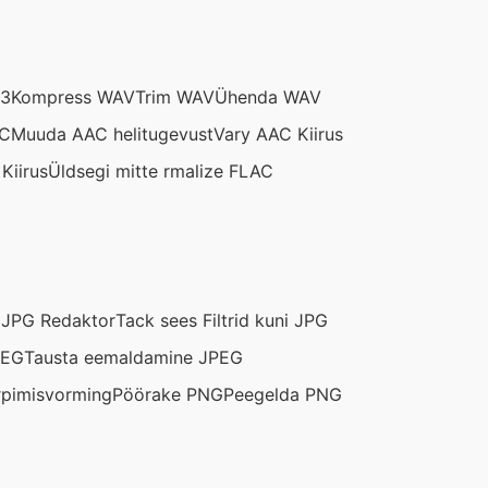
P3
Kompress WAV
Trim WAV
Ühenda WAV
AC
Muuda AAC helitugevust
Vary AAC Kiirus
Kiirus
Üldsegi mitte rmalize FLAC
G
JPG Redaktor
Tack sees Filtrid kuni JPG
PEG
Tausta eemaldamine JPEG
rpimisvorming
Pöörake PNG
Peegelda PNG