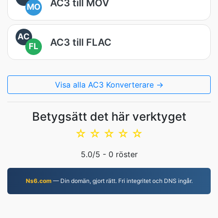
AC3 till MOV
MO
AC
AC3 till FLAC
FL
Visa alla AC3 Konverterare →
Betygsätt det här verktyget
☆
☆
☆
☆
☆
5.0
/5 -
0
röster
Ns6.com
— Din domän, gjort rätt. Fri integritet och DNS ingår.