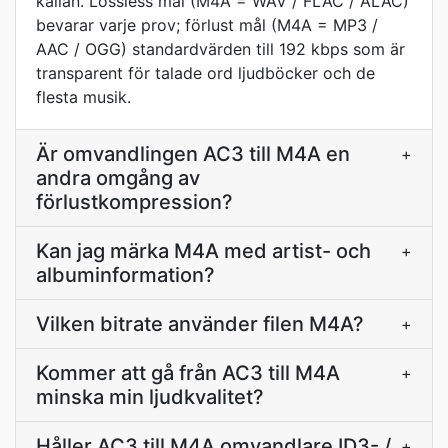
källan. Lossless mål (M4A = WAV / FLAC / ALAC)
bevarar varje prov; förlust mål (M4A = MP3 /
AAC / OGG) standardvärden till 192 kbps som är
transparent för talade ord ljudböcker och de
flesta musik.
Är omvandlingen AC3 till M4A en
+
andra omgång av
förlustkompression?
Kan jag märka M4A med artist- och
+
albuminformation?
Vilken bitrate använder filen M4A?
+
Kommer att gå från AC3 till M4A
+
minska min ljudkvalitet?
Håller AC3 till M4A omvandlare ID3- /
+