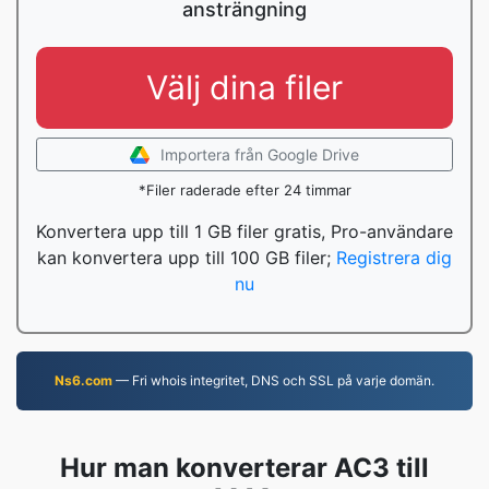
ansträngning
Välj dina filer
Importera från Google Drive
*Filer raderade efter 24 timmar
Konvertera upp till 1 GB filer gratis, Pro-användare
kan konvertera upp till 100 GB filer;
Registrera dig
nu
Ns6.com
— Fri whois integritet, DNS och SSL på varje domän.
Hur man konverterar AC3 till