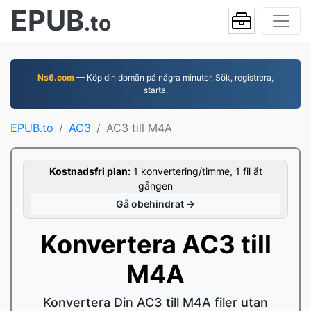
EPUB
.to
Ns6.com
— Köp din domän på några minuter. Sök, registrera,
starta.
EPUB.to
AC3
AC3 till M4A
Kostnadsfri plan:
1 konvertering/timme, 1 fil åt
gången
Gå obehindrat →
Konvertera AC3 till
M4A
Konvertera Din AC3 till M4A filer utan