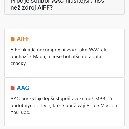
Proč je soubor AAC hlasitější / tišší
+
než zdroj AIFF?
AIFF
AIFF ukládá nekompresní zvuk jako WAV, ale
pochází z Macu, a nese bohatší metadata
značky.
AAC
AAC poskytuje lepší stupeň zvuku než MP3 při
podobných bitech, které používají Apple Music a
YouTube.