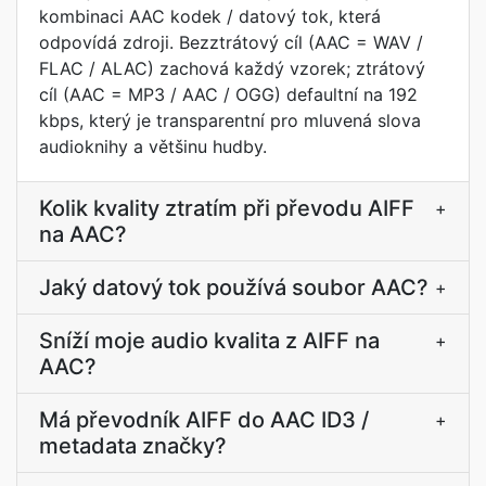
kombinaci AAC kodek / datový tok, která
odpovídá zdroji. Bezztrátový cíl (AAC = WAV /
FLAC / ALAC) zachová každý vzorek; ztrátový
cíl (AAC = MP3 / AAC / OGG) defaultní na 192
kbps, který je transparentní pro mluvená slova
audioknihy a většinu hudby.
Kolik kvality ztratím při převodu AIFF
+
na AAC?
Jaký datový tok používá soubor AAC?
+
Sníží moje audio kvalita z AIFF na
+
AAC?
Má převodník AIFF do AAC ID3 /
+
metadata značky?