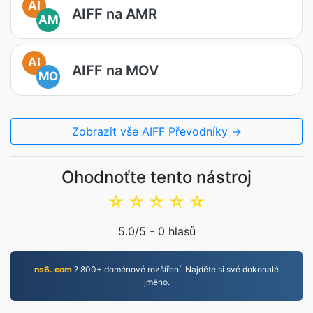
AI
AIFF na AMR
AM
AI
AIFF na MOV
MO
Zobrazit vše AIFF Převodníky →
Ohodnoťte tento nástroj
☆
☆
☆
☆
☆
5.0
/5 -
0
hlasů
ns6. com
? 800+ doménové rozšíření. Najděte si své dokonalé
jméno.