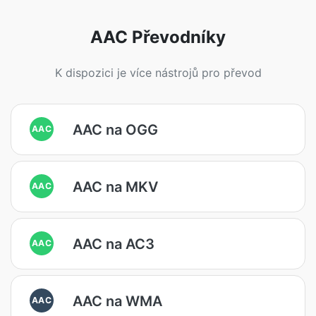
AAC Převodníky
K dispozici je více nástrojů pro převod
AAC na OGG
AAC
AAC na MKV
AAC
AAC na AC3
AAC
AAC na WMA
AAC