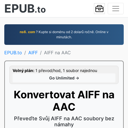
EPUB
.to
ns6. com
? Kupte si doménu od 2 dolarů ročně. Online v
minutách.
EPUB.to
AIFF
AIFF na AAC
Volný plán:
1 převod/hod, 1 soubor najednou
Go Unlimited →
Konvertovat AIFF na
AAC
Převeďte Svůj AIFF na AAC soubory bez
námahy