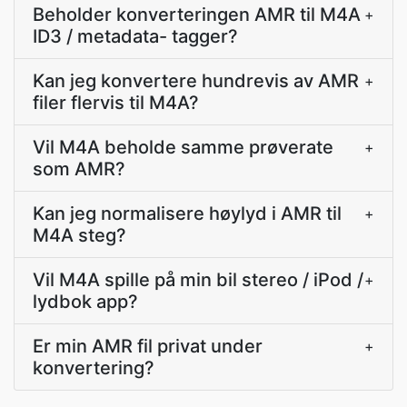
Beholder konverteringen AMR til M4A
+
ID3 / metadata- tagger?
Kan jeg konvertere hundrevis av AMR
+
filer flervis til M4A?
Vil M4A beholde samme prøverate
+
som AMR?
Kan jeg normalisere høylyd i AMR til
+
M4A steg?
Vil M4A spille på min bil stereo / iPod /
+
lydbok app?
Er min AMR fil privat under
+
konvertering?