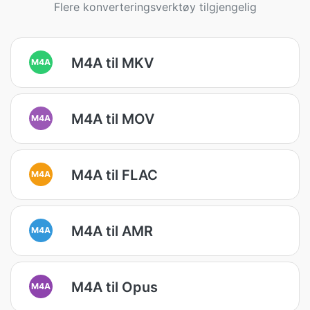
Flere konverteringsverktøy tilgjengelig
M4A til MKV
M4A
M4A til MOV
M4A
M4A til FLAC
M4A
M4A til AMR
M4A
M4A til Opus
M4A