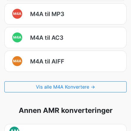
M4A til MP3
M4A
M4A til AC3
M4A
M4A til AIFF
M4A
Vis alle M4A Konvertere →
Annen AMR konverteringer