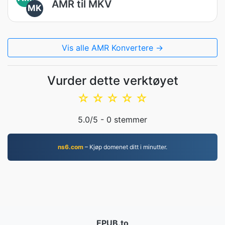
AMR til MKV
MK
Vis alle AMR Konvertere →
Vurder dette verktøyet
☆
☆
☆
☆
☆
5.0
/5 -
0
stemmer
ns6.com
– Kjøp domenet ditt i minutter.
EPUB.to