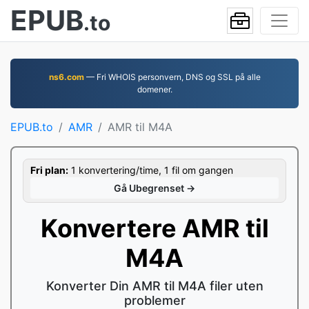
EPUB
.to
ns6.com
— Fri WHOIS personvern, DNS og SSL på alle
domener.
EPUB.to
AMR
AMR til M4A
Fri plan:
1 konvertering/time, 1 fil om gangen
Gå Ubegrenset →
Konvertere AMR til
M4A
Konverter Din AMR til M4A filer uten
problemer