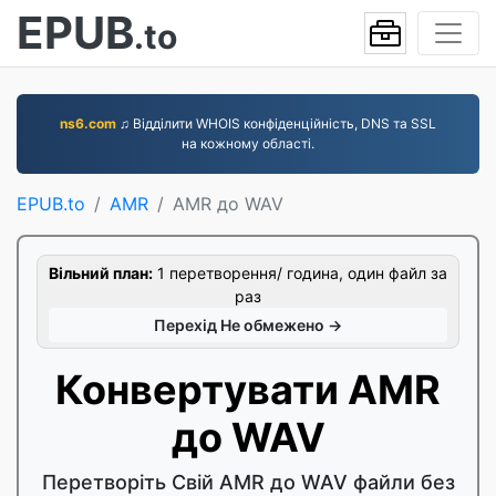
EPUB
.to
ns6.com
♫ Відділити WHOIS конфіденційність, DNS та SSL
на кожному області.
EPUB.to
AMR
AMR до WAV
Вільний план:
1 перетворення/ година, один файл за
раз
Перехід Не обмежено →
Конвертувати AMR
до WAV
Перетворіть Свій AMR до WAV файли без