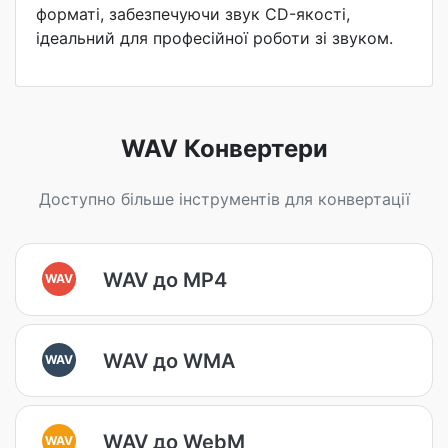
форматі, забезпечуючи звук CD-якості,
ідеальний для професійної роботи зі звуком.
WAV Конвертери
Доступно більше інструментів для конвертації
WAV до MP4
WAV
WAV до WMA
WAV
WAV до WebM
WAV