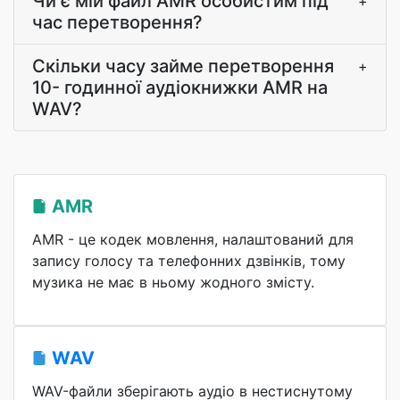
Чи є мій файл AMR особистим під
+
час перетворення?
Скільки часу займе перетворення
+
10- годинної аудіокнижки AMR на
WAV?
AMR
AMR - це кодек мовлення, налаштований для
запису голосу та телефонних дзвінків, тому
музика не має в ньому жодного змісту.
WAV
WAV-файли зберігають аудіо в нестиснутому