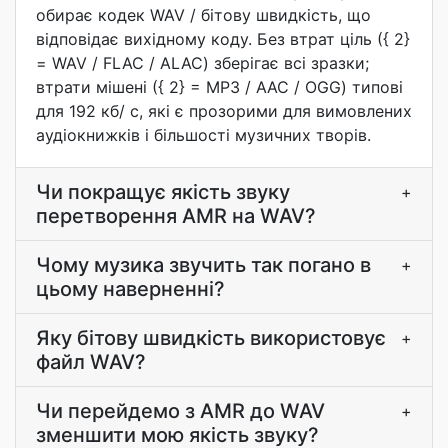
обирає кодек WAV / бітову швидкість, що
відповідає вихідному коду. Без втрат ціль ({ 2}
= WAV / FLAC / ALAC) зберігає всі зразки;
втрати мішені ({ 2} = MP3 / AAC / OGG) типові
для 192 кб/ с, які є прозорими для вимовлених
аудіокнижків і більшості музичних творів.
Чи покращує якість звуку
+
перетворення AMR на WAV?
Чому музика звучить так погано в
+
цьому наверненні?
Яку бітову швидкість використовує
+
файл WAV?
Чи перейдемо з AMR до WAV
+
зменшити мою якість звуку?