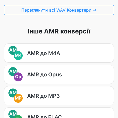
Переглянути всі WAV Конвертери →
Інше AMR конверсії
AM
AMR до M4A
M4
AM
AMR до Opus
Op
AM
AMR до MP3
MP
AM
AMR до FLAC