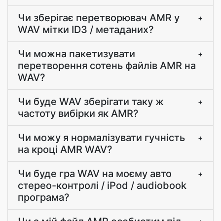
Чи зберігає перетворювач AMR у
+
WAV мітки ID3 / метаданих?
Чи можна пакетизувати
+
перетворення сотень файлів AMR на
WAV?
Чи буде WAV зберігати таку ж
+
частоту вибірки як AMR?
Чи можу я нормалізувати гучність
+
на кроці AMR WAV?
Чи буде гра WAV на моєму авто
+
стерео-контролі / iPod / audiobook
програма?