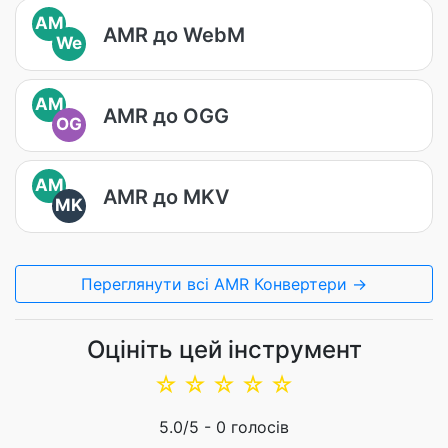
AM
AMR до WebM
We
AM
AMR до OGG
OG
AM
AMR до MKV
MK
Переглянути всі AMR Конвертери →
Оцініть цей інструмент
☆
☆
☆
☆
☆
5.0
/5 -
0
голосів