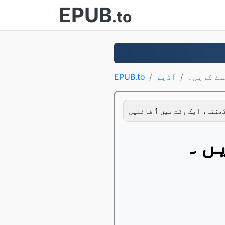
EPUB
.to
سٹ کریں۔
آڈیو
EPUB.to
ں۔