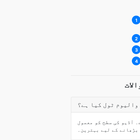
1
2
3
4
لات
والیوم ٹول کیا ہے؟
۔ آڈیو کی سطح کو معمول
 بڑھانے کے لیے بہترین۔