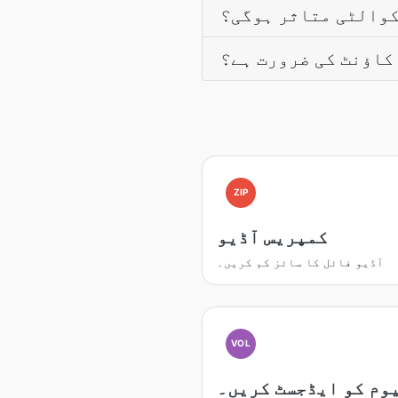
کوالٹی متاثر ہوگی؟
کاؤنٹ کی ضرورت ہے؟
ZIP
کمپریس آڈیو
آڈیو فائل کا سائز کم کریں۔
VOL
وم کو ایڈجسٹ کریں۔