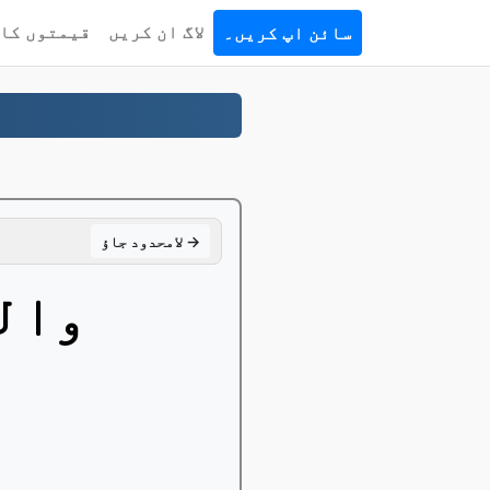
لاگ ان کریں
قیمتوں کا 
سائن اپ کریں۔
لامحدود جاؤ →
وال