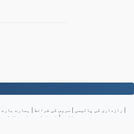
|
رازداری کی پالیسی
|
سروس کی شرائط
|
ہمارے بارے 
مثالیں
|
ایپلیکیشن انسٹال کریں
nadermx
LLC | کی طرف سے بنایا گیا ہے
VPS.org