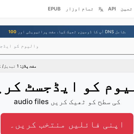
تعین
API
تمام اوزار
EPUB
آپ کا ڈومین، ٹھیک کیا. مفت پرائیویٹی اور DNS شامل.
100
والیوم کو ایڈج
مفت پلان:
1 تبدیل/ گھنٹہ، ایک وقت میں 1 فائلیں
یوم کو ایڈجسٹ کری
audio files کی سطح کو ٹھیک کریں
اپنی فائلیں منتخب کریں۔