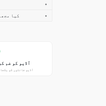
+
کیا مجھے
+
آڈیو کو ضم کر
آڈیو فائلوں کو یکجا 