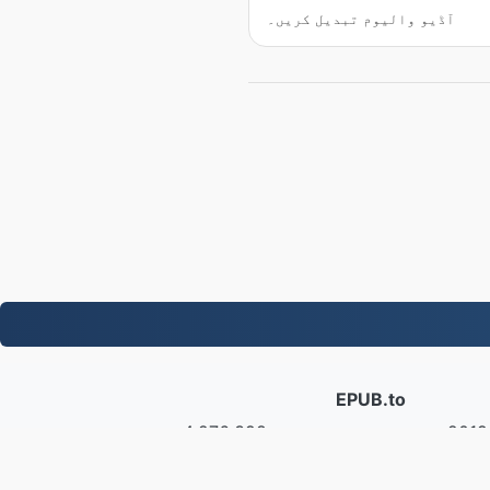
آڈیو والیوم تبدیل کریں۔
EPUB.to
۔