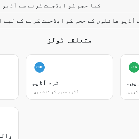
کیا حجم کو ایڈجسٹ کرنے سے آڈیو 
 آڈیو فائلوں کے حجم کو ایڈجسٹ کرنے کے لیے ا
متعلقہ ٹولز
CUT
JOIN
یں۔
ٹرم آڈیو
کریں۔
آڈیو حصوں کو کاٹ دیں۔
والی