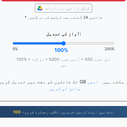
گوگل ڈرائیو سے واردات
*فائلیں 24 گھنٹے بعد ڈیلیٹ کر دی گئیں۔
آواز کی تعدیل:
0%
200%
100%
100% = اصل حجم، 50% = آدھی حجم، 200% = دو گنا
حجم
ک فائلوں کو تبدیل کر سکتے ہیں۔
ابھی
سائن اپ کریں۔
- منٹ میں اپنے ڈومین خریدیں. تلاش، رجسٹر، شروع.
100