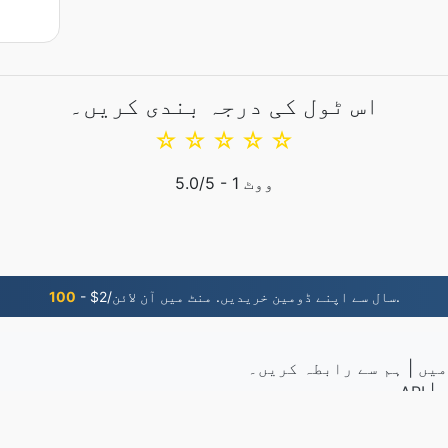
اس ٹول کی درجہ بندی کریں۔
☆
☆
☆
☆
☆
ووٹ
1
/5 -
5.0
- $2/سال سے اپنے ڈومین خریدیں. منٹ میں آن لائن.
100
میں
|
ہم سے رابطہ کریں۔
API
|
4,276,398 فائلیں 2019 سے تبدیل کی گئیں
© 2026 EPUB.to
|