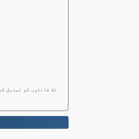
1 GB تک فائلوں کو مفت میں تبدیل کریں، پرو صارفین 100 GB ت