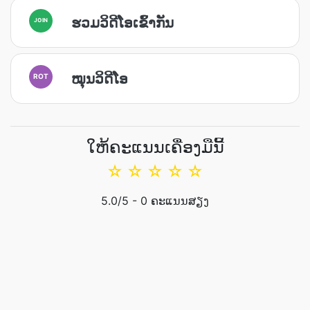
ຮວມວິດີໂອເຂົ້າກັນ
JOIN
ໝຸນວິດີໂອ
ROT
ໃຫ້ຄະແນນເຄື່ອງມືນີ້
☆
☆
☆
☆
☆
5.0
/5 -
0
ຄະແນນສຽງ