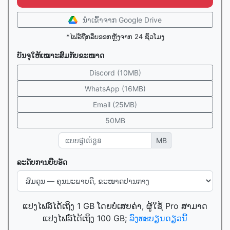
ນໍາເຂົ້າ​ຈາກ Google Drive
*ໄຟລ໌ຖືກລຶບອອກຫຼັງຈາກ 24 ຊົ່ວໂມງ
ບັນຈຸ​ໃຫ້​ເໝາະສົມ​ກັບ​ຂະໜາດ
Discord (10MB)
WhatsApp (16MB)
Email (25MB)
50MB
MB
ລະດັບການບີບອັດ
ແປງໄຟລ໌ໄດ້ເຖິງ 1 GB ໂດຍບໍ່ເສຍຄ່າ, ຜູ້ໃຊ້ Pro ສາມາດ
ແປງໄຟລ໌ໄດ້ເຖິງ 100 GB;
ລົງທະບຽນດຽວນີ້