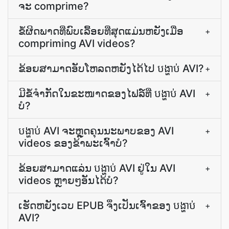
ຈະ comprime?
ຂໍ້ຜິດພາດທີ່ພົບເລື້ອຍທີ່ສຸດແມ່ນຫຍັງເມື່ອ
+
compriming AVI videos?
ຂ້ອຍສາມາດອັບໂຫລດຫຍັງໄດ້ໄປ ​បង្ហាប់ AVI?
+
ມີ​ຂໍ້​ຈຳກັດ​ໃນ​ຂະໜາດ​ຂອງ​ໄຟລ໌​ທີ່ ​បង្ហាប់ AVI
+
ບໍ?
​បង្ហាប់ AVI ຈະຫຼຸດຄຸນນະພາບຂອງ AVI
+
videos ຂອງຂ້າພະເຈົ້າບໍ?
ຂ້ອຍສາມາດ​ແລ່ນ ​បង្ហាប់ AVI ຢູ່ໃນ AVI
+
videos ຫຼາຍໆອັນໄດ້ບໍ?
ເຮັດ​ຫຍັງ​ເວບ EPUB ຈຶ່ງ​ເປັນ​ເຈົ້າ​ຂອງ ​បង្ហាប់
+
AVI?