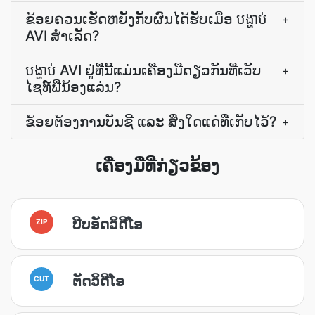
ຂ້ອຍຄວນເຮັດຫຍັງກັບຜົນໄດ້ຮັບເມື່ອ ​បង្ហាប់
+
AVI ສໍາເລັດ?
​បង្ហាប់ AVI ຢູ່ທີ່ນີ້ແມ່ນເຄື່ອງມືດຽວກັນທີ່ເວັບ
+
ໄຊທ໌ພີ່ນ້ອງແລ່ນ?
ຂ້ອຍຕ້ອງການບັນຊີ ແລະ ສິ່ງໃດແດ່ທີ່ເກັບໄວ້?
+
ເຄື່ອງມືທີ່ກ່ຽວຂ້ອງ
ບີບອັດວິດີໂອ
ZIP
ຕັດວິດີໂອ
CUT