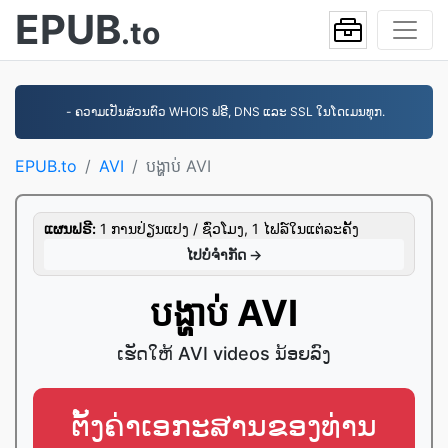
EPUB
.to
- ຄວາມເປັນສ່ວນຕົວ WHOIS ຟຣີ, DNS ແລະ SSL ໃນໂດເມນທຸກ.
EPUB.to
AVI
​បង្ហាប់ AVI
ແຜນຟຣີ:
1 ການປ່ຽນແປງ / ຊົ່ວໂມງ, 1 ໄຟລ໌ໃນແຕ່ລະຄັ້ງ
ໄປ​ບໍ່​ຈໍາກັດ →
​បង្ហាប់ AVI
ເຮັດໃຫ້ AVI videos ນ້ອຍລົງ
ຕັ້ງຄ່າ​ເອກະສານ​ຂອງທ່ານ