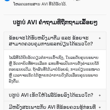
ໂຫລດ​ເອກະສານ AVI ທີ່​ໄດ້​ອັດ​ໄວ້.
​បង្ហាប់ AVI ຄຳຖາມທີ່ຖືກຖາມເລື້ອຍໆ
ຂ້ອຍຈະໄດ້ຮັບຫຍັງມາຕື່ມ ແລະ ຂ້ອຍຈະ
+
ສາມາດຄວບຄຸມການແລກປ່ຽນໄດ້ແນວໃດ?
ໄຟລ໌​ທີ່​ໄດ້​ບີບອັດ​ດຽວ​ຕໍ່​ການ​ເຂົ້າ​ເຖິງ, ໃນ​ລະດັບ​ຄຸນ​ນະ​ພາບ
ຫຼື ອັດຕາ​ບິດ​ທີ່​ທ່ານ​ເລືອກ ແທນ​ທີ່​ຈະ​ເປັນ​ການ​ຕັ້ງ​ຄ່າ​ແບບ​ໂຕ້​
ຕອບ​ແບບ​ເດີມ. ຖ້າ​ຜົນ​ທີ່​ໄດ້​ມາ​ບໍ່​ນ້ອຍ​ພໍ, ການ​ປ່ຽນ​ຂະ​ໜາດ
ຫຼື ເວລາ​ຈະ​ເຮັດ​ໄດ້​ຫຼາຍ​ກວ່າ​ການ​ດຶງ​ຕົວ​ເລື່ອນ​ຄຸນ​ນະ​ພາບ​
ລົງ​ຕື່ມ.
​បង្ហាប់ AVI ເຮັດໃຫ້ໄຟລ໌ນ້ອຍລົງໄດ້ແນວໃດ?
+
ມີຫຍັງສະເພາະກັບ AVI ທີ່ຂ້ອຍຄວນຮູ້ກ່ອນທີ່
+