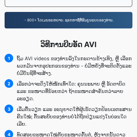
- 800+ ໂດເມນຂະຫຍາຍ. ຊອກຫາຊື່ທີ່ສົມບູນແບບຂອງທ່ານ.
ວິທີການບີບອັດ AVI
ຖິ້ມ AVI videos ຂອງທ່ານລົງໃນກະດານຂ້າງເທິງ, ຫຼື ເລືອກ
1
ພວກມັນຈາກອຸປະກອນຂອງທ່ານ - ບໍ່ມີຫຍັງທີ່ຈະຕິດຕັ້ງແລະ
ບໍ່ມີບັນຊີທີ່ຈະສ້າງ.
ເລືອກ​ວ່າ​ຈະ​ດຶງ​ໃຫ້​ໜັກ​ເທົ່າ​ໃດ: ຄຸນນະພາບ ຫຼື ອັດຕາ​ບິດ
2
ແລະ ຂະໜາດ​ທີ່​ນ້ອຍກວ່າ ຖ້າ​ຂະໜາດ​ສຳຄັນ​ກວ່າ​ລາຍ
ລະອຽດ.
ເລີ່ມ​ຕົ້ນ​ວຽກ ແລະ ອະນຸຍາດ​ໃຫ້​ຜູ້​ເຮັດວຽກ​ປ້ອນ​ເອກະສານ​
3
ຄືນ​ໃໝ່; ຕົ້ນສະບັບ​ຂອງທ່ານ​ບໍ່​ໄດ້​ຖືກ​ປ່ຽນແປງ​ໃນ​ບ່ອນ​ໃດ​
ເລີຍ.
ທົດສອບ​ຂະໜາດ​ໃໝ່​ກັບ​ຂະໜາດ​ຕົ້ນຕໍ, ຫຼັງຈາກນັ້ນ​ດາວ
4