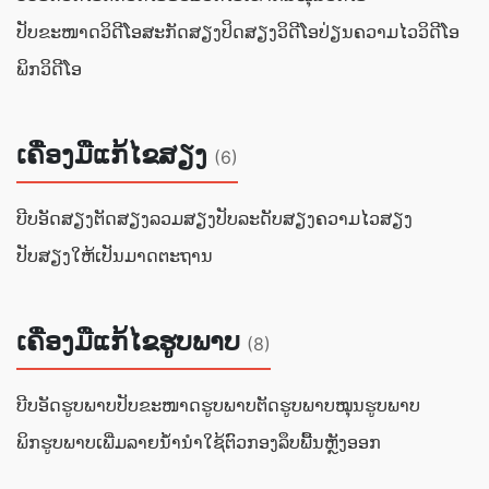
ປັບຂະໜາດວິດີໂອ
ສະກັດສຽງ
ປິດສຽງວິດີໂອ
ປ່ຽນຄວາມໄວວິດີໂອ
ພິກວິດີໂອ
ເຄື່ອງມືແກ້ໄຂສຽງ
(6)
ບີບອັດສຽງ
ຕັດສຽງ
ລວມສຽງ
ປັບລະດັບສຽງ
ຄວາມໄວສຽງ
ປັບສຽງໃຫ້ເປັນມາດຕະຖານ
ເຄື່ອງມືແກ້ໄຂຮູບພາບ
(8)
ບີບອັດຮູບພາບ
ປັບຂະໜາດຮູບພາບ
ຕັດຮູບພາບ
ໝຸນຮູບພາບ
ພິກຮູບພາບ
ເພີ່ມລາຍນ້ຳ
ນຳໃຊ້ຕົວກອງ
ລຶບພື້ນຫຼັງອອກ