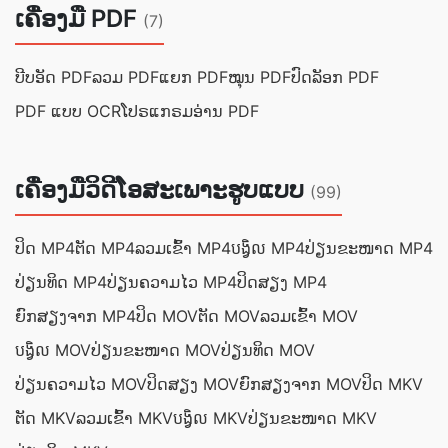
ເຄື່ອງມື PDF
(7)
ບີບອັດ PDF
ລວມ PDF
ແຍກ PDF
ໝຸນ PDF
ປົດລັອກ PDF
PDF ແບບ OCR
ໂປຣແກຣມອ່ານ PDF
ເຄື່ອງມືວິດີໂອສະເພາະຮູບແບບ
(99)
ປິດ MP4
ຕັດ MP4
ລວມເຂົ້າ MP4
បង្វិល MP4
ປ່ຽນ​ຂະ​ໜາດ MP4
ປ່ຽນ​ທິດ MP4
ປ່ຽນ​ຄວາມ​ໄວ MP4
ປິດສຽງ MP4
ຍົກສຽງຈາກ MP4
ປິດ MOV
ຕັດ MOV
ລວມເຂົ້າ MOV
បង្វិល MOV
ປ່ຽນ​ຂະ​ໜາດ MOV
ປ່ຽນ​ທິດ MOV
ປ່ຽນ​ຄວາມ​ໄວ MOV
ປິດສຽງ MOV
ຍົກສຽງຈາກ MOV
ປິດ MKV
ຕັດ MKV
ລວມເຂົ້າ MKV
បង្វិល MKV
ປ່ຽນ​ຂະ​ໜາດ MKV