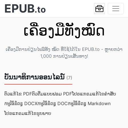
EPUB
.to
ເຄື່ອງມື​ທັງໝົດ
ເຄື່ອງມືການປ່ຽນໄຟລ໌ທັງ ໝົດ ທີ່ໃຊ້ໄດ້ໃນ EPUB.to - ຫຼາຍກວ່າ
1,000 ການປ່ຽນເສັ້ນທາງ!
ບັນນາທິການອອນໄລນ໌
(7)
ຕົວແກ້ໄຂ PDF
ຕົວຕື່ມແບບຟອມ PDF
ໂປຣແກຣມແກ້ໄຂຄຳສັບ
កម្មវិធី​និពន្ធ DOCX
កម្មវិធី​និពន្ធ DOC
កម្មវិធី​និពន្ធ Markdown
ໂປຣແກຣມແກ້ໄຂຮູບພາບ