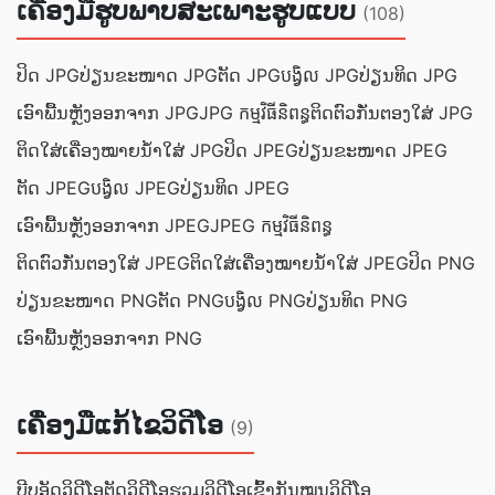
ເຄື່ອງມືຮູບພາບສະເພາະຮູບແບບ
(108)
ປິດ JPG
ປ່ຽນ​ຂະ​ໜາດ JPG
ຕັດ JPG
បង្វិល JPG
ປ່ຽນ​ທິດ JPG
ເອົາ​ພື້ນ​ຫຼັງ​ອອກ​ຈາກ JPG
JPG កម្មវិធី​និពន្ធ
ຕິດ​ຕົວ​ກັ່ນຕອງ​ໃສ່ JPG
ຕິດ​ໃສ່​ເຄື່ອງ​ໝາຍ​ນ້ຳ​ໃສ່ JPG
ປິດ JPEG
ປ່ຽນ​ຂະ​ໜາດ JPEG
ຕັດ JPEG
បង្វិល JPEG
ປ່ຽນ​ທິດ JPEG
ເອົາ​ພື້ນ​ຫຼັງ​ອອກ​ຈາກ JPEG
JPEG កម្មវិធី​និពន្ធ
ຕິດ​ຕົວ​ກັ່ນຕອງ​ໃສ່ JPEG
ຕິດ​ໃສ່​ເຄື່ອງ​ໝາຍ​ນ້ຳ​ໃສ່ JPEG
ປິດ PNG
ປ່ຽນ​ຂະ​ໜາດ PNG
ຕັດ PNG
បង្វិល PNG
ປ່ຽນ​ທິດ PNG
ເອົາ​ພື້ນ​ຫຼັງ​ອອກ​ຈາກ PNG
ເຄື່ອງມືແກ້ໄຂວິດີໂອ
(9)
ບີບອັດວິດີໂອ
ຕັດວິດີໂອ
ຮວມວິດີໂອເຂົ້າກັນ
ໝຸນວິດີໂອ