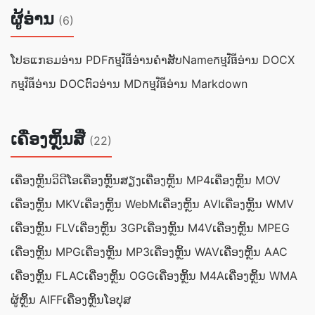
ຜູ້ອ່ານ
(6)
ໂປຣແກຣມອ່ານ PDF
កម្មវិធី​ອ່ານ​ຄຳ​ສັບName
កម្មវិធី​ອ່ານ DOCX
កម្មវិធី​ອ່ານ DOC
ຕົວອ່ານ MD
កម្មវិធី​ອ່ານ Markdown
ເຄື່ອງຫຼິ້ນສື່
(22)
ເຄື່ອງຫຼິ້ນວິດີໂອ
ເຄື່ອງຫຼິ້ນສຽງ
ເຄື່ອງຫຼິ້ນ MP4
ເຄື່ອງຫຼິ້ນ MOV
ເຄື່ອງຫຼິ້ນ MKV
ເຄື່ອງຫຼິ້ນ WebM
ເຄື່ອງຫຼິ້ນ AVI
ເຄື່ອງຫຼິ້ນ WMV
ເຄື່ອງຫຼິ້ນ FLV
ເຄື່ອງຫຼິ້ນ 3GP
ເຄື່ອງຫຼິ້ນ M4V
ເຄື່ອງຫຼິ້ນ MPEG
ເຄື່ອງຫຼິ້ນ MPG
ເຄື່ອງຫຼິ້ນ MP3
ເຄື່ອງຫຼິ້ນ WAV
ເຄື່ອງຫຼິ້ນ AAC
ເຄື່ອງຫຼິ້ນ FLAC
ເຄື່ອງຫຼິ້ນ OGG
ເຄື່ອງຫຼິ້ນ M4A
ເຄື່ອງຫຼິ້ນ WMA
ຜູ້ຫຼິ້ນ AIFF
ເຄື່ອງຫຼິ້ນໂອປຸສ