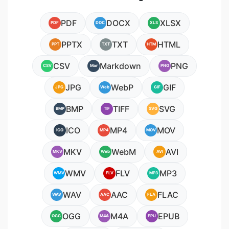
PDF
DOCX
XLSX
PDF
DOC
XLS
PPTX
TXT
HTML
PPT
TXT
HTM
CSV
Markdown
PNG
CSV
Mar
PNG
JPG
WebP
GIF
JPG
Web
GIF
BMP
TIFF
SVG
BMP
TIF
SVG
ICO
MP4
MOV
ICO
MP4
MOV
MKV
WebM
AVI
MKV
Web
AVI
WMV
FLV
MP3
WMV
FLV
MP3
WAV
AAC
FLAC
WAV
AAC
FLA
OGG
M4A
EPUB
OGG
M4A
EPU