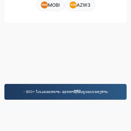
MOBI
AZW3
MOB
AZW
- 800+ ໂດເມນຂະຫຍາຍ. ຊອກຫາຊື່ທີ່ສົມບູນແບບຂອງທ່ານ.
EPUB.to
4,275,445 ໄຟລ໌ຖືກປ່ຽນຕັ້ງແຕ່ປີ 2019