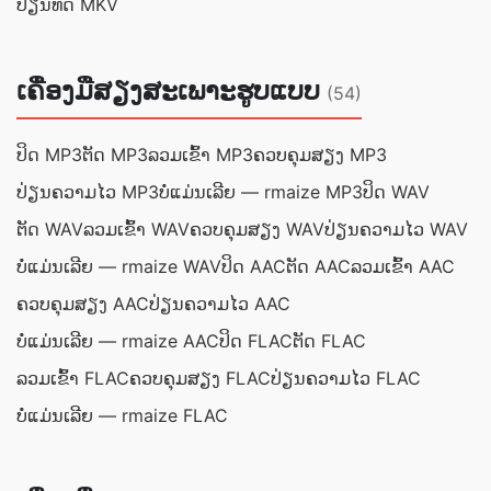
ປ່ຽນ​ທິດ MKV
ເຄື່ອງມືສຽງສະເພາະຮູບແບບ
(54)
ປິດ MP3
ຕັດ MP3
ລວມເຂົ້າ MP3
ຄວບຄຸມ​ສຽງ MP3
ປ່ຽນ​ຄວາມ​ໄວ MP3
ບໍ່​ແມ່ນ​ເລີຍ — rmaize MP3
ປິດ WAV
ຕັດ WAV
ລວມເຂົ້າ WAV
ຄວບຄຸມ​ສຽງ WAV
ປ່ຽນ​ຄວາມ​ໄວ WAV
ບໍ່​ແມ່ນ​ເລີຍ — rmaize WAV
ປິດ AAC
ຕັດ AAC
ລວມເຂົ້າ AAC
ຄວບຄຸມ​ສຽງ AAC
ປ່ຽນ​ຄວາມ​ໄວ AAC
ບໍ່​ແມ່ນ​ເລີຍ — rmaize AAC
ປິດ FLAC
ຕັດ FLAC
ລວມເຂົ້າ FLAC
ຄວບຄຸມ​ສຽງ FLAC
ປ່ຽນ​ຄວາມ​ໄວ FLAC
ບໍ່​ແມ່ນ​ເລີຍ — rmaize FLAC