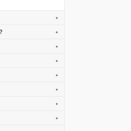
+
?
+
+
+
+
+
+
+