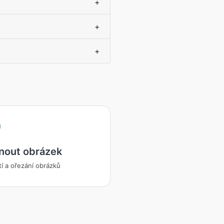
+
+
+
nout obrázek
tí a ořezání obrázků