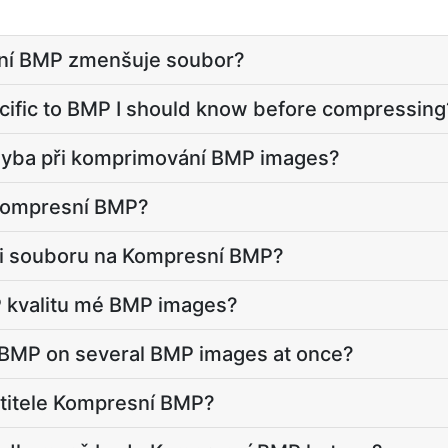
sní BMP zmenšuje soubor?
ecific to BMP I should know before compressing
chyba při komprimování BMP images?
Kompresní BMP?
osti souboru na Kompresní BMP?
 kvalitu mé BMP images?
 BMP on several BMP images at once?
titele Kompresní BMP?