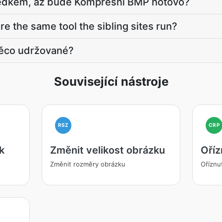
ledkem, až bude Kompresní BMP hotovo?
e the same tool the sibling sites run?
něco udržované?
Související nástroje
RSZ
CRP
k
Změnit velikost obrázku
Oříz
Změnit rozměry obrázku
Oříznu