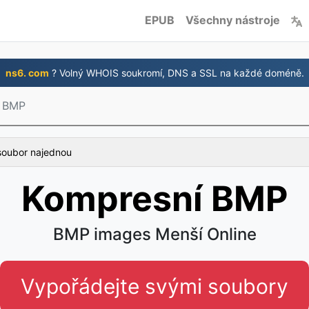
EPUB
Všechny nástroje
ns6. com
? Volný WHOIS soukromí, DNS a SSL na každé doméně.
í BMP
soubor najednou
Kompresní BMP
BMP images Menší Online
Vypořádejte svými soubory