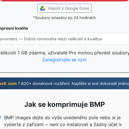
Import z Google Drive
*Soubory smazány po 24 hodinách
presní kvalita
likosti 1 GB zdarma, uživatelé Pro mohou převést soubory
Zaregistrujte se nyní
ns6. com
? 800+ doménové rozšíření. Najděte si své dokonalé jméno
Jak se komprimuje BMP
BMP images dejte do výše uvedeného pole nebo si je
vyberte z zařízení ~ není co instalovat a žádný účet k