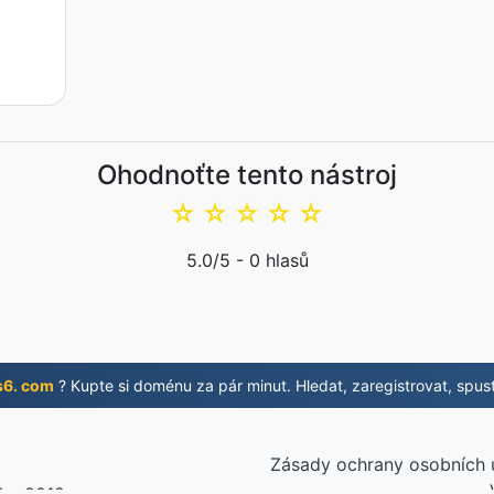
Ohodnoťte tento nástroj
☆
☆
☆
☆
☆
5.0
/5 -
0
hlasů
s6. com
? Kupte si doménu za pár minut. Hledat, zaregistrovat, spust
Zásady ochrany osobních 