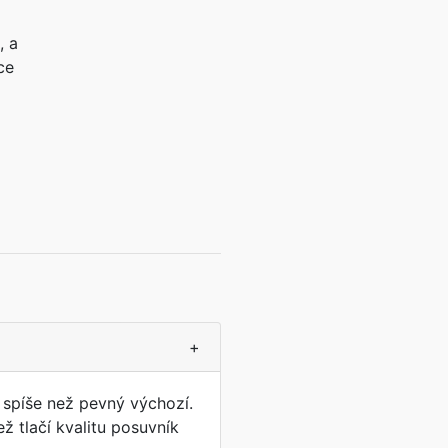
, a
ce
+
 spíše než pevný výchozí.
 tlačí kvalitu posuvník