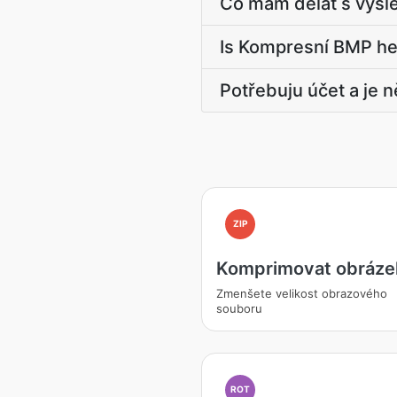
Co mám dělat s výs
Is Kompresní BMP her
Potřebuju účet a je 
ZIP
Komprimovat obráze
Zmenšete velikost obrazového
souboru
ROT