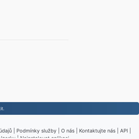
it.
údajů
|
Podmínky služby
|
O nás
|
Kontaktujte nás
|
API
|
Vzorky
|
Nainstalovat aplikaci