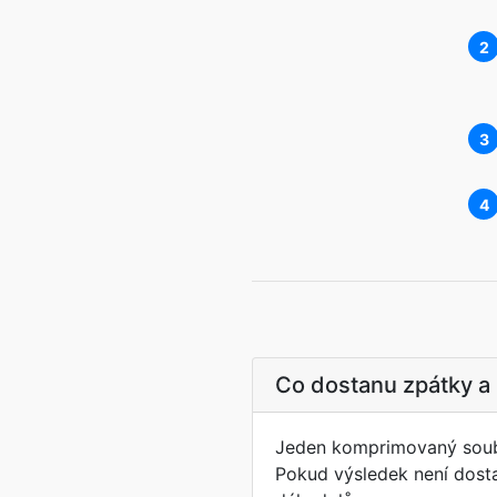
2
3
4
Co dostanu zpátky a
Jeden komprimovaný soubor
Pokud výsledek není dosta