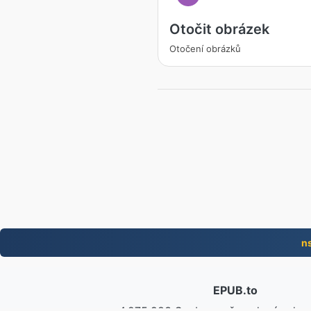
Otočit obrázek
Otočení obrázků
n
EPUB.to