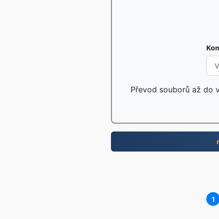
Kom
Převod souborů až do ve
1