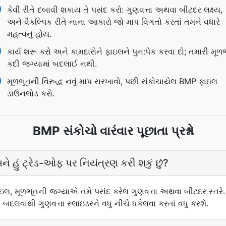
કેવી રીતે દબાવી શકાય તે પસંદ કરો: ગુણવત્તા અથવા બીટદર લક્ષ્ય,
અને વૈકલ્પિક રીતે નાના આકારો જો માપ વિગતો કરતાં તમને વધારે
મહત્વનું હોય.
કાર્ય શરૂ કરો અને કામદારોને ફાઇલને પુન:પેક કરવા દો; તમારી મૂળ
કદી જગ્યામાં બદલાઈ નથી.
મૂળભૂતની વિરુદ્ધ નવું માપ સરખાવો, પછી સંકોચાયેલ BMP ફાઇલ
ડાઉનલોડ કરો.
BMP સંકોચો વારંવાર પૂછાતા પ્રશ્નો
ને હું ટ્રેડ-ઓફ પર નિયંત્રણ કરી શકું છું?
લ, મૂળભૂતની જગ્યાએ તમે પસંદ કરેલ ગુણવત્તા અથવા બીટદર સ્તરે. જ
લવાથી ગુણવત્તા સ્લાઇડરને વધુ નીચે ધકેલવા કરતાં વધુ કરશે.