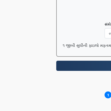
સંકો
૧ જીબી સુધીની ફાઇલો મફતમાં 
1