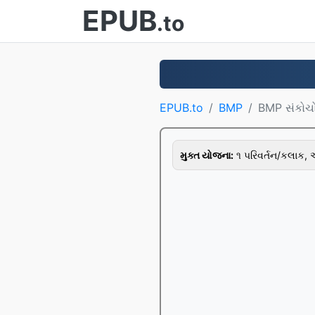
EPUB
.to
EPUB.to
BMP
BMP સંકોચ
મુક્ત યોજના:
૧ પરિવર્તન/કલાક,