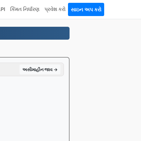
PI
કિંમત નિર્ધારણ
પ્રવેશ કરો
સાઇન અપ કરો
અસીમાહીન જાવ →