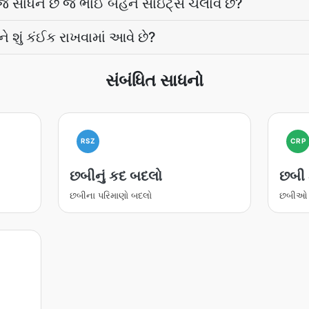
 જ સાધન છે જે ભાઈ બહેન સાઇટ્સ ચલાવે છે?
અને શું કંઈક રાખવામાં આવે છે?
સંબંધિત સાધનો
RSZ
CRP
છબીનું કદ બદલો
છબી 
છબીના પરિમાણો બદલો
છબીઓ ક