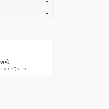
+
+
કાપો
ાપો અને ટ્રિમ કરો