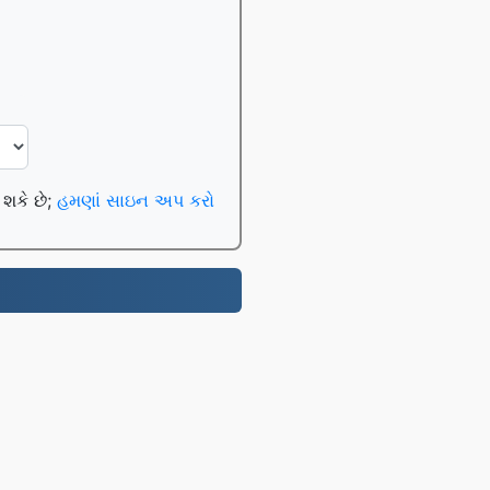
 શકે છે;
હમણાં સાઇન અપ કરો