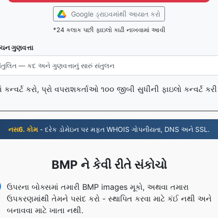
Google ડ્રાઇવમાંથી આયાત કરો
*24 કલાક પછી ફાઇલો કાઢી નાખવામાં આવી
ચન ગુણવત્તા
કન્વર્ટ કરો, પ્રો વપરાશકર્તાઓ ૧૦૦ જીબી સુધીની ફાઇલો કન્વર્ટ કરી
નસ6. કોમ
- દરેક ડોમેઇન પર મફત WHOIS ગોપનીયતા, DNS અને SSL.
BMP ને કેવી રીતે સંકોચો
ઉપરના બોક્સમાં તમારી BMP images મૂકો, અથવા તમારા
ઉપકરણમાંથી તેમને પસંદ કરો - સ્થાપિત કરવા માટે કંઈ નથી અને
બનાવવા માટે ખાતા નથી.