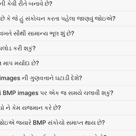
 કેવી રીતે બનાવે છે?
ટ છે કે જે હું સંકોચન કરતા પહેલા જાણવું જોઇએ?
તે સૌથી સામાન્ય ભૂલ શું છે?
અપલોડ કરી શકું?
માપ મર્યાદા છે?
ages ની ગુણવત્તાને ઘટાડી દેશે?
 ઘણાં BMP images પર એક જ સમયે ચલાવી શકું?
 ને કેમ યજમાન કરે છે?
ું જોઇએ જ્યારે BMP સંકોચો સમાપ્ત થાય છે?