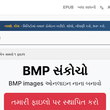
EPUB
બધા સાધનો
A
નસ6. કોમ
- મિનિટોમાં તમારું ડોમેઇન ખરીદો. શોધો, નોંધણી કરો, શરૂ કરો.
ો
 એક સમયે ૧ ફાઇલ
BMP સંકોચો
BMP images ઓનલાઇન નાના બનાવો
તમારી ફાઇલો પર સ્થાપિત કરો