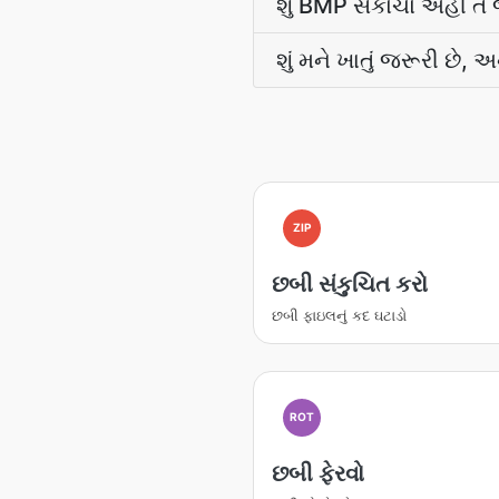
શું BMP સંકોચો અહીં તે
શું મને ખાતું જરૂરી છે, 
ZIP
છબી સંકુચિત કરો
છબી ફાઇલનું કદ ઘટાડો
ROT
છબી ફેરવો