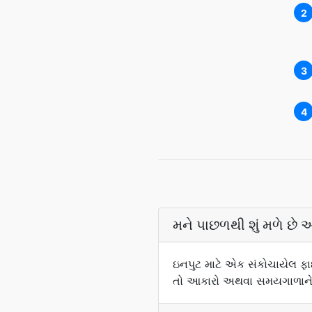
2
3
4
મને પાછળથી શું મળે છે અ
ઇનપુટ માટે એક સંકોચાયેલ ફાઇ
તો આકારો અથવા સમયગાળાને બદ