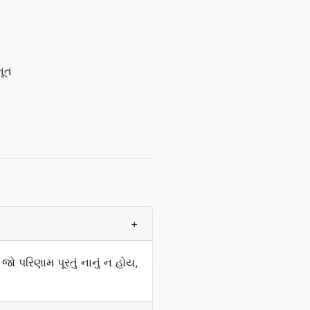
ભૂત
+
ો પરિણામ પૂરતું નાનું ન હોય,