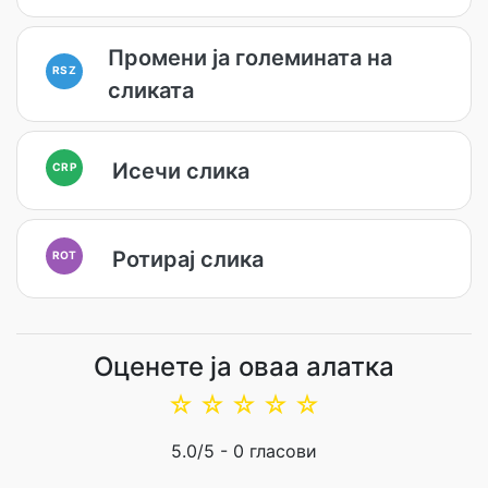
Промени ја големината на
RSZ
сликата
Исечи слика
CRP
Ротирај слика
ROT
Оценете ја оваа алатка
☆
☆
☆
☆
☆
5.0
/5 -
0
гласови