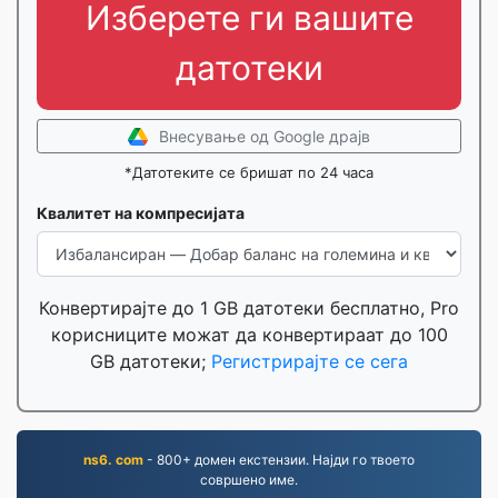
Изберете ги вашите
датотеки
Внесување од Google драјв
*Датотеките се бришат по 24 часа
Квалитет на компресијата
Конвертирајте до 1 GB датотеки бесплатно, Pro
корисниците можат да конвертираат до 100
GB датотеки;
Регистрирајте се сега
ns6. com
- 800+ домен екстензии. Најди го твоето
совршено име.