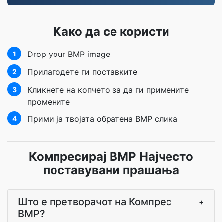
Како да се користи
Drop your BMP image
1
Прилагодете ги поставките
2
Кликнете на копчето за да ги примените
3
промените
Прими ја твојата обратена BMP слика
4
Компресирај BMP Најчесто
поставувани прашања
Што е претворачот на Компрес
+
BMP?