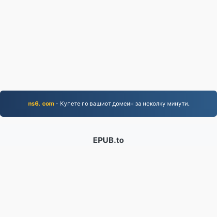
ns6. com
- Купете го вашиот домеин за неколку минути.
EPUB.to
4,276,275 Датотеки конвертирани од 2019 година
Политика за приватност
|
Услови за користење
|
За нас
|
Контактирајте не
|
API
|
Примерци
|
Инсталирај апликација
© 2026 EPUB.to
|
VPS.org
LLC | Направено од