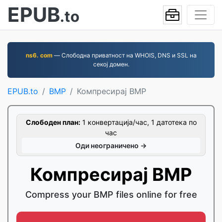
EPUB
.to
ns6. com
— Слободна приватност на WHOIS, DNS и SSL на
секој домен.
EPUB.to
BMP
Компресирај BMP
Слободен план:
1 конвертација/час, 1 датотека по
час
Оди неограничено →
Компресирај BMP
Compress your BMP files online for free