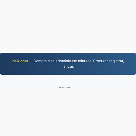
ns6.com
— Compra o seu domínio em minutos. Procurar, registrar,
lançar.
EPUB.to
4,276,086 Arquivos convertidos desde 2019
política de Privacidade
|
Termos de Serviço
|
Sobre
nós
|
Contate-nos
|
API
|
Amostras
|
Instalar a
Aplicação
© 2026 EPUB.to
|
VPS.org
LLC | Feito por
nadermx