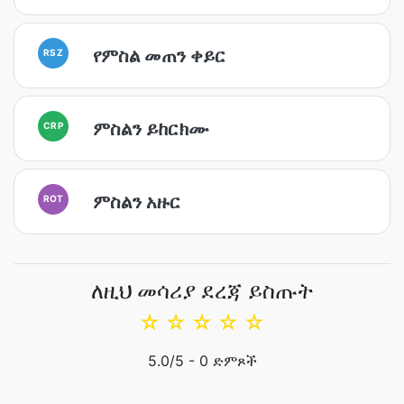
የምስል መጠን ቀይር
RSZ
ምስልን ይከርክሙ
CRP
ምስልን አዙር
ROT
ለዚህ መሳሪያ ደረጃ ይስጡት
☆
☆
☆
☆
☆
5.0
/5 -
0
ድምጾች