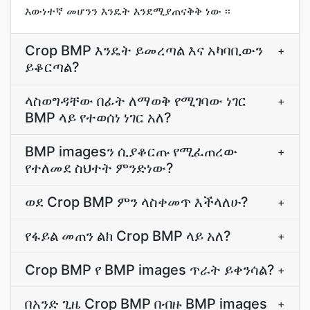
እውነተኛ መሆንን እንዴት እንደሚያጠናቅቅ ነው ፡፡
Crop BMP እንዴት ይመረጣል እና አካባቢውን
+
ይቆርጣል?
ላስወግዳቸው በፊት ለማወቅ የሚገባው ነገር
+
BMP ላይ የተወሰነ ነገር አለ?
BMP imagesን ሲያቆርጡ የሚፈጠረው
+
የተለመደ ስህተት ምንድነው?
ወደ Crop BMP ምን ላስቀመጥ እችላለሁ?
+
የፋይል መጠን ልክ Crop BMP ላይ አለ?
+
Crop BMP የ BMP images ጥራት ይቀንሳል?
+
በአንድ ጊዜ Crop BMP በብዙ BMP images
+