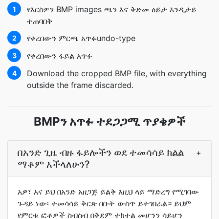
የእርስዎን BMP images ጫን እና ቅድመ ዕይታ እንዲታይ
1
ተጠባበቅ
የቀረበውን ምርጫ አጥፉundo-type
2
የቀረበውን ፋይል አጥፉ
3
Download the cropped BMP file, with everything
4
outside the frame discarded.
BMPን አጥፉ ተደጋጋሚ ጥያቄዎች
በአንድ ጊዜ ብዙ ፋይሎችን ወደ ተመሳሳይ ክልል
+
ማቆም እችላለሁን?
አዎ፣ እና ይህ በአንድ አዘጋጅ ይልቅ እዚህ ላይ ማድረግ የሚገባው
ጉዳይ ነው፡ ተመሳሳይ ቅርጽ በቡት ውስጥ ይተገበራል። ይህም
የምርቱ ፎቶዎች ስብስብ በቅደም ተከተል መሆንን ሳይሆን