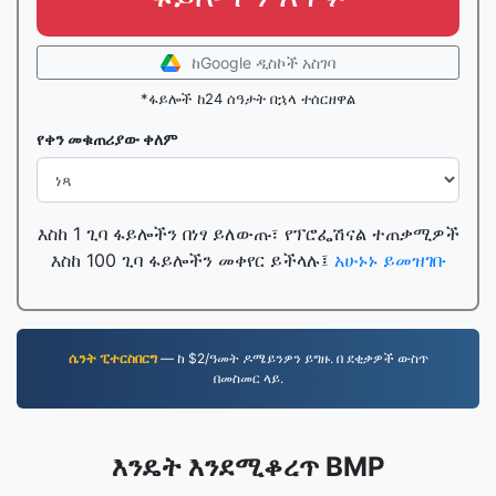
ከGoogle ዲስኮች አስገባ
*ፋይሎች ከ24 ሰዓታት በኋላ ተሰርዘዋል
የቀን መቁጠሪያው ቀለም
እስከ 1 ጊባ ፋይሎችን በነፃ ይለውጡ፣ የፕሮፌሽናል ተጠቃሚዎች
እስከ 100 ጊባ ፋይሎችን መቀየር ይችላሉ፤
አሁኑኑ ይመዝገቡ
ሴንት ፒተርስበርግ
— ከ $2/ዓመት ዶሜይንዎን ይግዙ. በ ደቂቃዎች ውስጥ
በመስመር ላይ.
እንዴት እንደሚቆረጥ BMP