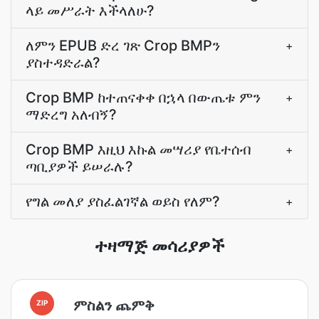
ላይ መሥራት እችላለሁ?
ለምን EPUB ድረ ገጽ Crop BMPን
+
ያስተዳድራል?
Crop BMP ከተጠናቀቀ በኋላ በውጤቱ ምን
+
ማድረግ አለብኝ?
Crop BMP እዚህ እኩል መሣሪያ የቤተሰብ
+
ጣቢያዎች ይሠራሉ?
የግል መለያ ያስፈልገኛል ወይስ የለም?
+
ተዛማጅ መሳሪያዎች
ምስልን ጨምቅ
ZIP