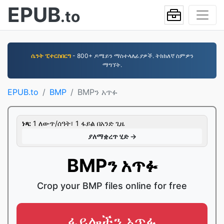
EPUB
.to
ሴንት ፒተርስበርግ
- 800+ ዶሜይን ማስተላለፊያዎች. ትክክለኛ ስምዎን
ማግኘት.
EPUB.to
BMP
BMPን አጥፉ
ነጻ:
1 ለውጥ/ሰዓት፣ 1 ፋይል በአንድ ጊዜ
ያለማቋረጥ ሂድ →
BMPን አጥፉ
Crop your BMP files online for free
ፋይሎችን አጥፉ