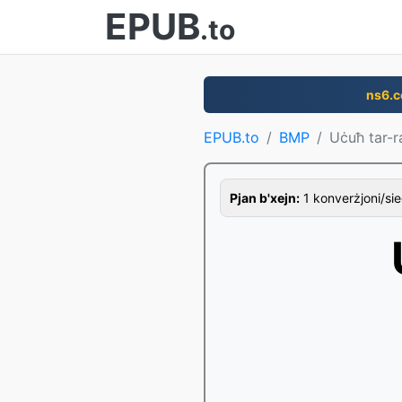
EPUB
.to
ns6.
EPUB.to
BMP
Uċuħ tar-
Pjan b'xejn:
1 konverżjoni/sieg