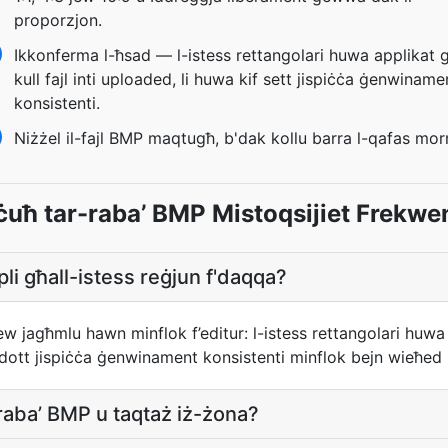
proporzjon.
Ikkonferma l-ħsad — l-istess rettangolari huwa applikat 
kull fajl inti uploaded, li huwa kif sett jispiċċa ġenwiname
konsistenti.
Niżżel il-fajl BMP maqtugħ, b'dak kollu barra l-qafas mor
ċuħ tar-raba’ BMP Mistoqsijiet Frekwen
pli għall-istess reġjun f'daqqa?
w jagħmlu hawn minflok f’editur: l-istess rettangolari huwa 
odott jispiċċa ġenwinament konsistenti minflok bejn wieħed u
-raba’ BMP u taqtaż iż-żona?