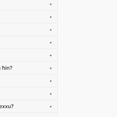
+
+
+
+
+
 ħin?
+
+
+
mexxu?
+