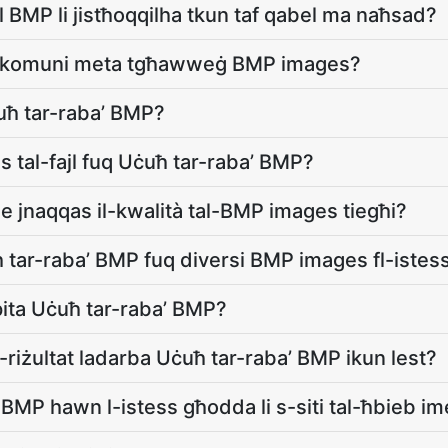
l BMP li jistħoqqilha tkun taf qabel ma naħsad?
ktar komuni meta tgħawweġ BMP images?
Uċuħ tar-raba’ BMP?
 tal-fajl fuq Uċuħ tar-raba’ BMP?
e jnaqqas il-kwalità tal-BMP images tiegħi?
tar-raba’ BMP fuq diversi BMP images fl-istess
pita Uċuħ tar-raba’ BMP?
riżultat ladarba Uċuħ tar-raba’ BMP ikun lest?
BMP hawn l-istess għodda li s-siti tal-ħbieb i