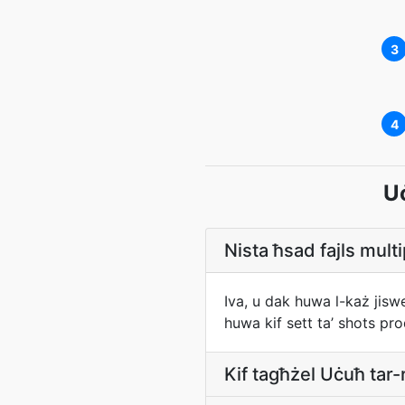
3
4
U
Nista ħsad fajls multi
Iva, u dak huwa l-każ jiswe
huwa kif sett ta’ shots pr
Kif tagħżel Uċuħ tar