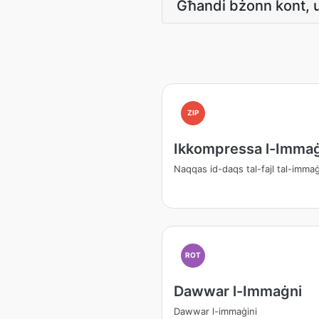
Għandi bżonn kont, 
ZIP
Ikkompressa l-Imma
Naqqas id-daqs tal-fajl tal-imma
ROT
Dawwar l-Immaġni
Dawwar l-immaġini