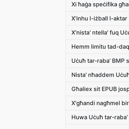
Xi ħaġa speċifika għa
X'inhu l-iżball l-a
X'nista' ntella' fuq 
Hemm limitu tad-daqs
Uċuħ tar-raba’ BMP s
Nista' nħaddem Uċuħ 
Għaliex sit EPUB jos
X'għandi nagħmel bir-
Huwa Uċuħ tar-raba’ 