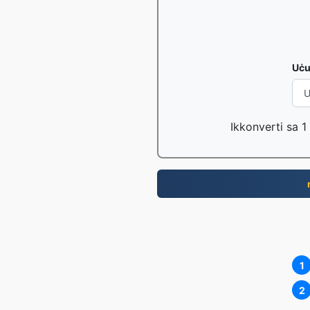
Uċ
Ikkonverti sa 1 
1
2