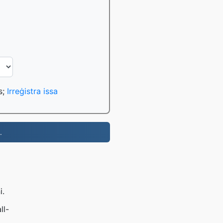
s;
Irreġistra issa
.
i.
ll-