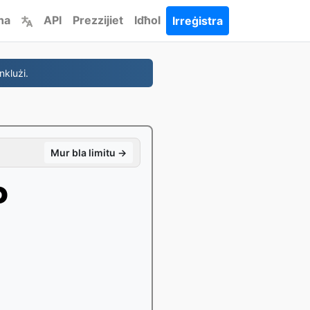
ha
API
Prezzijiet
Idħol
Irreġistra
nklużi.
Mur bla limitu →
P