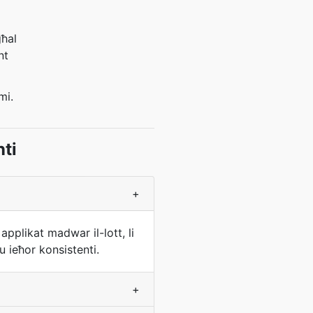
għal
nt
mi.
ti
+
applikat madwar il-lott, li
 ieħor konsistenti.
+