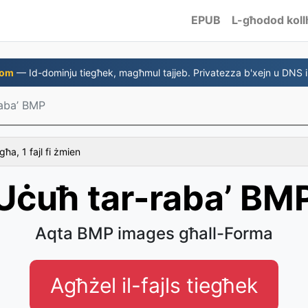
EPUB
L-għodod koll
com
— Id-dominju tiegħek, magħmul tajjeb. Privatezza b'xejn u DNS i
raba’ BMP
ħa, 1 fajl fi żmien
Uċuħ tar-raba’ BM
Aqta BMP images għall-Forma
Agħżel il-fajls tiegħek