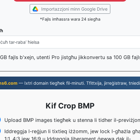
Importazzjoni minn Google Drive
*Fajls imħassra wara 24 siegħa
uħ
GB fajls b'xejn, utenti Pro jistgħu jikkonvertu sa 100 GB fajl
ns6.com
— Ixtri domain tiegħek fil-minuti. Tfittxija, jirreġistraw, tniedi
Kif Crop BMP
Upload BMP images tiegħek u stenna li tidher il-previżjon
Iddreggja l-reġjun li tixtieq iżżomm, jew lock l-għażla għa
1:1, 4:3 jew 16:9 u Iddreggja liberament ġewwa dak il-