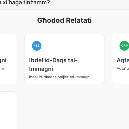
u xi ħaġa tinżamm?
Għodod Relatati
RSZ
CRP
ġni
Ibdel id-Daqs tal-
Aqta
Immaġni
ġni
Aqta’ u
Ibdel id-dimensjonijiet tal-immaġni