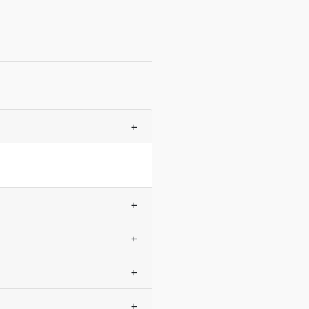
+
+
+
+
+