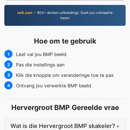
ns6.com
☞ 800+ domein uitbreidings. Soek jou volmaakte
naam.
Hoe om te gebruik
Laat val jou BMP beeld
1
Pas die instellings aan
2
Klik die knoppie om veranderinge toe te pas
3
Ontvang jou verwerkte BMP beeld
4
Hervergroot BMP Gereelde vrae
Wat is die Hervergroot BMP skakeler?
+