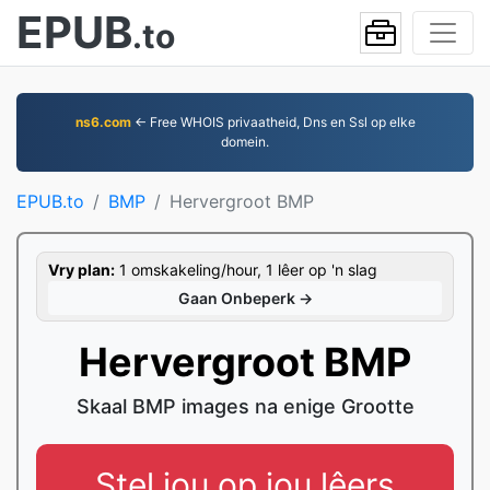
EPUB
.to
ns6.com
← Free WHOIS privaatheid, Dns en Ssl op elke
domein.
EPUB.to
BMP
Hervergroot BMP
Vry plan:
1 omskakeling/hour, 1 lêer op 'n slag
Gaan Onbeperk →
Hervergroot BMP
Skaal BMP images na enige Grootte
Stel jou op jou lêers