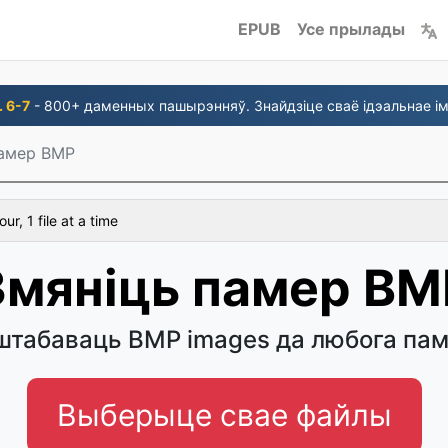
EPUB
Усе прылады
. 6-7
- 800+ даменных пашырэнняў. Знайдзіце сваё ідэальнае ім
памер BMP
r, 1 file at a time
Змяніць памер BM
табаваць BMP images да любога па
Выберыце свае файлы