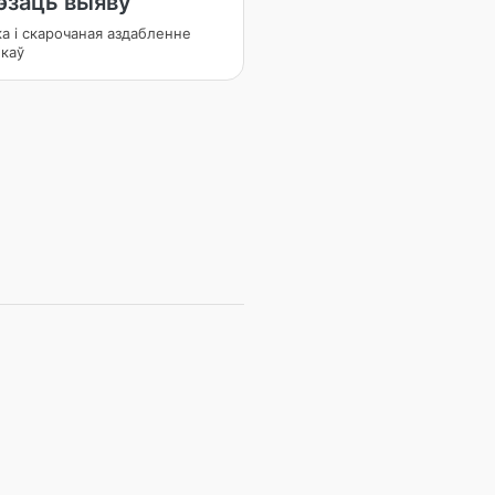
эзаць выяву
а і скарочаная аздабленне
каў