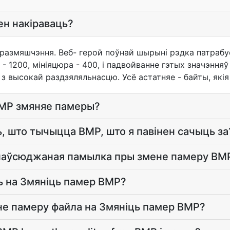
ен накіраваць?
размяшчэння. Веб- герой поўнай шырыні рэдка патрабуе
- 1200, мініяцюра - 400, і падвойванне гэтых значэнняў
 высокай раздзяляльнасцю. Усё астатняе - байты, якія 
BMP змяняе памеры?
ь, што тычыцца BMP, што я павінен сачыць за
паўсюджаная памылка пры змене памеру BM
ць на Змяніць памер BMP?
не памеру файла на Змяніць памер BMP?