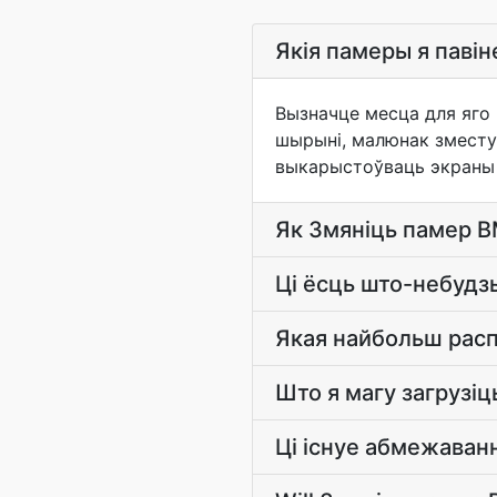
Якія памеры я павін
Вызначце месца для яго 
шырыні, малюнак зместу 
выкарыстоўваць экраны з
Як Змяніць памер 
Ці ёсць што-небудз
Якая найбольш рас
Што я магу загрузі
Ці існуе абмежаван