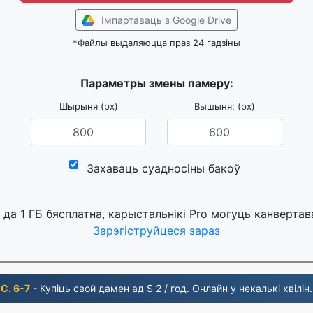
Імпартаваць з Google Drive
*Файлы выдаляюцца праз 24 гадзіны
Параметры змены памеру:
Шырыня (px)
Вышыня: (px)
Захаваць суадносіны бакоў
да 1 ГБ бясплатна, карыстальнікі Pro могуць канвертав
Зарэгіструйцеся зараз
С. 6-7
- Купіць свой дамен ад $ 2 / год. Онлайн у некалькі хвілін.