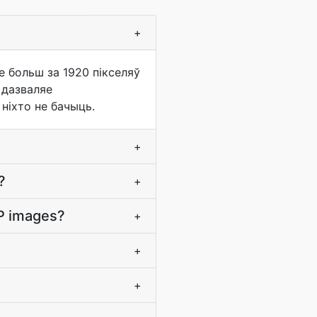
+
 больш за 1920 пікселяў
 дазваляе
ніхто не бачыць.
+
?
+
P images?
+
+
+