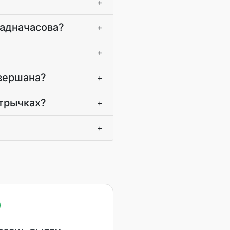
+
 адначасова?
+
+
авершана?
+
стрычках?
+
+