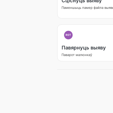
Сціснуць выяву
Паменшыць памер файла выяв
ROT
Павярнуць выяву
Паварот малюнкаў