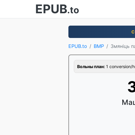
EPUB
.to
С
EPUB.to
BMP
Змяніць 
Вольны план:
1 conversion/hou
Маш