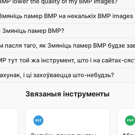
BMP lower the quality of my BMP images?
ь Змяніць памер BMP на некалькіх BMP images
е Змяніць памер BMP?
ам пасля таго, як Змяніць памер BMP будзе з
P тут той жа інструмент, што і на сайтах-ся
ахунак, і ці захоўваецца што-небудзь?
Звязаныя інструменты
RSZ
CRP