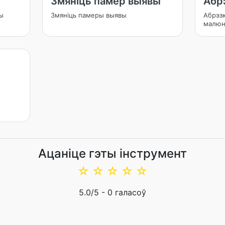
Змяніць памер выявы
Абр
ы
Змяніць памеры выявы
Абрэзк
малюн
Ацаніце гэты інструмент
☆
☆
☆
☆
☆
5.0
/5 -
0
галасоў