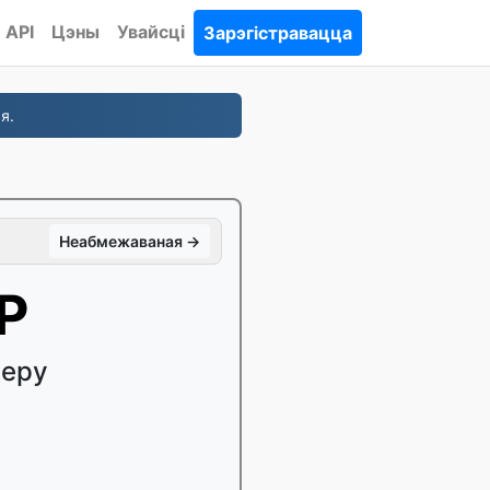
API
Цэны
Увайсці
Зарэгістравацца
я.
Неабмежаваная →
P
меру