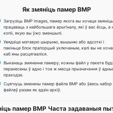
Як змяніць памер BMP
Загрузіць BMP images, памер якога вы хочаце змяніць
працаваць з найбольшага арыгіналу, які ў вас ёсць, а 
копіі, якую вы ўжо зменшылі.
Увядзіце мэтавую шырыню, вышыню або адсоткі і
пакіньце блок прапорцый уключаным, калі вы не хоча
каб яны расцягваліся.
Выканаць змяненне памеру; кожны файл у пакете буд
перанесены ў адно і тое ж месца прызначэння ў адн
праходзе.
Сцягнуць зменены памер файла BMP або ўвесь набор
файлаў разам як адзін архіў.
іць памер BMP Часта задаваныя пы