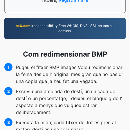
fitxers;
Registra't ara
ns6.com
kdeaccessibility Free WHOIS, DNS i SSL en tots els
dominis.
Com redimensionar BMP
Pugeu el fitxer BMP images Voleu redimensionar
1
la feina des de l' original més gran que no pas d'
una còpia que ja heu fet una vegada.
Escriviu una amplada de destí, una alçada de
2
destí o un percentatge, i deixeu el bloqueig de l'
aspecte a menys que vulgueu estirar
deliberadament.
Executa la mida; cada fitxer del lot es pren al
3
mateix destí en una sola passa.