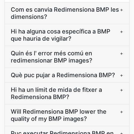
Com es canvia Redimensiona BMP les
+
dimensions?
Hi ha alguna cosa específica a BMP
+
que hauria de vigilar?
Quin és l' error més comú en
+
redimensionar BMP images?
Què puc pujar a Redimensiona BMP?
+
Hi ha un límit de mida de fitxer a
+
Redimensiona BMP?
Will Redimensiona BMP lower the
+
quality of my BMP images?
Puc executar Redimensiona BMP en
+