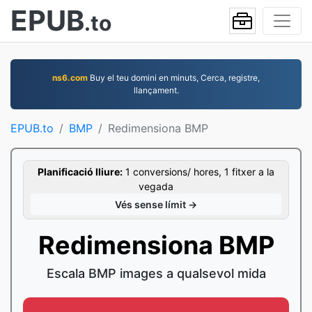
EPUB
.to
ns6.com
Buy el teu domini en minuts, Cerca, registre,
llançament.
EPUB.to
BMP
Redimensiona BMP
Planificació lliure:
1 conversions/ hores, 1 fitxer a la
vegada
Vés sense límit →
Redimensiona BMP
Escala BMP images a qualsevol mida