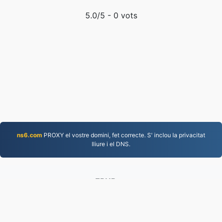
5.0
/5 -
0
vots
ns6.com
PROXY el vostre domini, fet correcte. S' inclou la privacitat
lliure i el DNS.
EPUB.to
4,276,111 Fitxers convertits des del 2019
Política de privacitat
|
Condicions del servei
|
Sobre