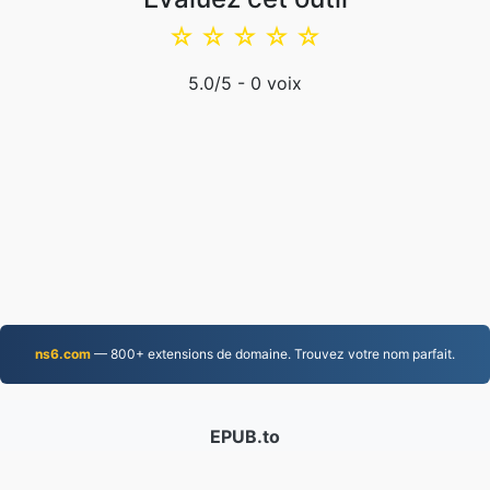
☆
☆
☆
☆
☆
5.0
/5 -
0
voix
ns6.com
— 800+ extensions de domaine. Trouvez votre nom parfait.
EPUB.to
4,276,418 Fichiers convertis depuis 2019