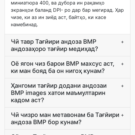
миниатюра 400, ва дубора ин рақамҳо
экранҳои баланд DPI- ро дар бар мегирад. Ҳар
чизе, ки аз ин зиёд аст, байтҳо, ки касе
намебинад.
Чӣ тавр Тағйири андоза BMP
+
андозаҳоро тағйир медиҳад?
Оё ягон чиз барои BMP махсус аст,
+
ки ман бояд ба он нигоҳ кунам?
Ҳангоми тағйир додани андозаи
+
BMP images хатои маъмултарин
кадом аст?
Чӣ чизро ман метавонам ба Тағйири
+
андоза BMP бор кунам?