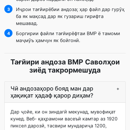
Иҷрои тағйирёбии андоза; ҳар файл дар гурӯҳ
3
ба як мақсад дар як гузариш гирифта
мешавад.
Боргирии файли тағйирёфтаи BMP ё тамоми
4
маҷмӯъ ҳамчун як бойгонӣ.
Тағйири андоза BMP Саволҳои
зиёд такрормешуда
Чӣ андозаҳоро бояд ман дар
+
ҳақиқат ҳадаф қарор диҳам?
Дар ҷойе, ки он зиндагӣ мекунад, мувофиқат
кунед. Веб- қаҳрамони васеъӣ камтар аз 1920
пиксел дарозӣ, тасвири мундариҷа 1200,