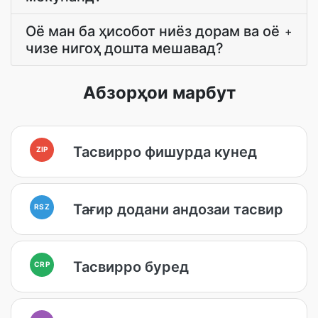
Оё ман ба ҳисобот ниёз дорам ва оё
+
чизе нигоҳ дошта мешавад?
Абзорҳои марбут
Тасвирро фишурда кунед
ZIP
Тағир додани андозаи тасвир
RSZ
Тасвирро буред
CRP