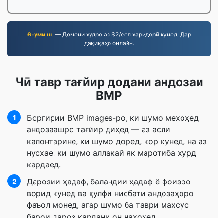
6-уми ш.
— Домени худро аз $2/сол харидорӣ кунед. Дар
дақиқаҳо онлайн.
Чӣ тавр тағйир додани андозаи
BMP
Боргирии BMP images-ро, ки шумо мехоҳед
1
андозаашро тағйир диҳед — аз аслӣ
калонтарине, ки шумо доред, кор кунед, на аз
нусхае, ки шумо аллакай як маротиба хурд
кардаед.
Дарозии ҳадаф, баландии ҳадаф ё фоизро
2
ворид кунед ва қулфи нисбати андозаҳоро
фаъол монед, агар шумо ба таври махсус
барои дароз кардани он нахоҳед.