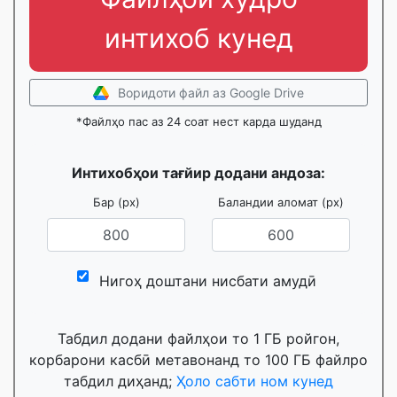
интихоб кунед
Воридоти файл аз Google Drive
*Файлҳо пас аз 24 соат нест карда шуданд
Интихобҳои тағйир додани андоза:
Бар (px)
Баландии аломат (px)
Нигоҳ доштани нисбати амудӣ
Табдил додани файлҳои то 1 ГБ ройгон,
корбарони касбӣ метавонанд то 100 ГБ файлро
табдил диҳанд;
Ҳоло сабти ном кунед