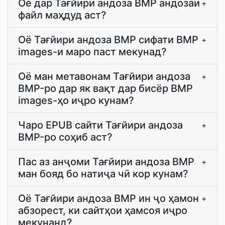
Оё дар Тағйири андоза BMP андозаи
+
файл маҳдуд аст?
Оё Тағйири андоза BMP сифати BMP
+
images-и маро паст мекунад?
Оё ман метавонам Тағйири андоза
+
BMP-ро дар як вақт дар бисёр BMP
images-ҳо иҷро кунам?
Чаро EPUB сайти Тағйири андоза
+
BMP-ро соҳиб аст?
Пас аз анҷоми Тағйири андоза BMP
+
ман бояд бо натиҷа чӣ кор кунам?
Оё Тағйири андоза BMP ин ҷо ҳамон
+
абзорест, ки сайтҳои ҳамсоя иҷро
мекунанд?