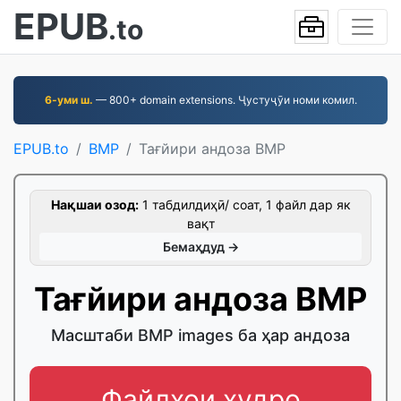
EPUB
.to
6-уми ш.
— 800+ domain extensions. Ҷустуҷӯи номи комил.
EPUB.to
BMP
Тағйири андоза BMP
Нақшаи озод:
1 табдилдиҳӣ/ соат, 1 файл дар як
вақт
Бемаҳдуд →
Тағйири андоза BMP
Масштаби BMP images ба ҳар андоза
Файлҳои худро