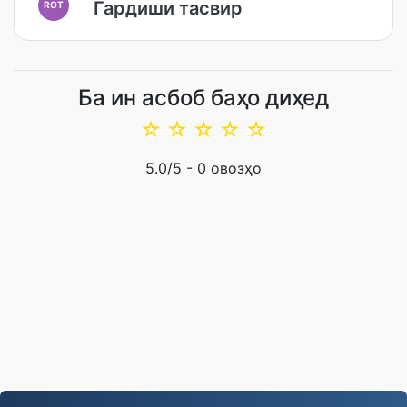
Гардиши тасвир
ROT
Ба ин асбоб баҳо диҳед
☆
☆
☆
☆
☆
5.0
/5 -
0
овозҳо