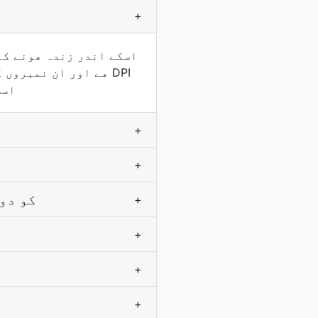
+
اسڪ
+
+
images
+
+
+
+