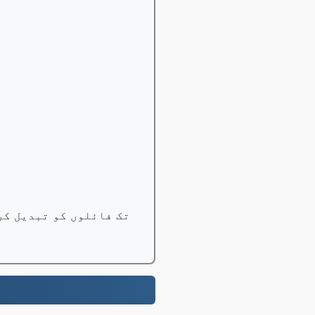
1 GB تک فائلوں کو مفت میں تبدیل کریں، پرو صارفین 100 GB ت