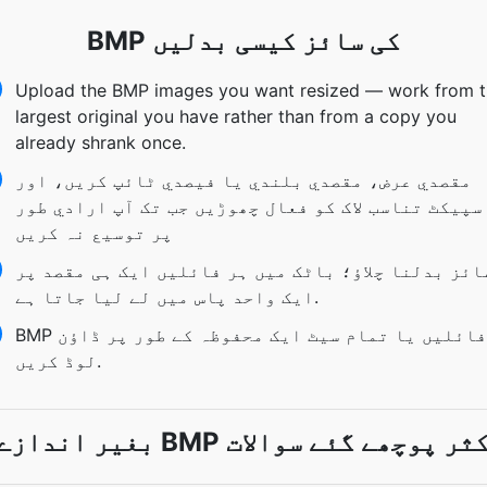
BMP کی سائز کیسی بدلیں
Upload the BMP images you want resized — work from 
largest original you have rather than from a copy you
already shrank once.
مقصدي عرض، مقصدي بلندي يا فیصدي ٹائپ کريں، اور
سپیکٹ تناسب لاک کو فعال چھوڑيں جب تک آپ ارادي طور
پر توسيع نہ کريں
ائز بدلنا چلاؤ؛ باٹک میں ہر فائلیں ایک ہی مقصد پر
ایک واحد پاس میں لے لیا جاتا ہے.
BMP فائلیں یا تمام سیٹ ایک محفوظہ کے طور پر ڈاؤن
لوڈ کریں.
یر اندازے BMP اکثر پوچھے گئے سوالات