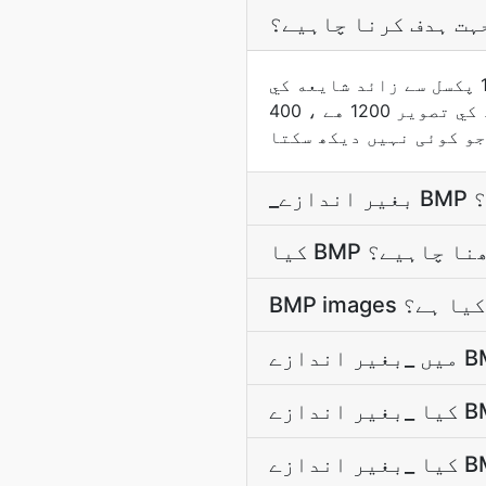
ہت ہدف کرنا چاہیے؟
اسکے اندر زندہ ھونے کے ليے سلیٹ ميں ميچ کريں تمام عرض کے ويب هيرو کو 1920 پکسل سے زائد شايعه کي
ضرورت هے ، اسکے مواد کي تصوير 1200 هے ، 400 thumbnail هے اور ان نمبروں کو دو گنا کر نے سے اعلا DPI
جو کوئی نہیں دیکھ سکتا
ے؟
یکھنا چاہیے؟
 کیا ہے؟