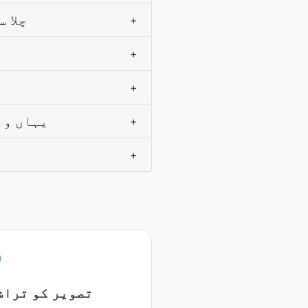
کیا میں ایک ساتھ _بغ
+
+
+
کیا _بغیر 
+
+
تصویر کو تراش