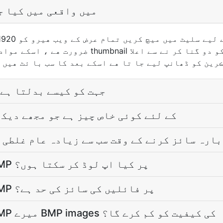
میں واقعی میں کیا ج
رين کو ڈھانپ ليے جا تا هے اسکے بعد کا سب با ئٹ هيں 
_بغیر اندازے BMP جہت کو کیسے بدلتا ہ
کیا BMP کے لئے کوئی خاص چیز ہے جو مجھے د
BMP  کو دوبارہ سائز کرنے کے وقت سب سے زیادہ عام غلطی
میں _بغیر اندازے BMP پر کیا اپ لوڈ کر سکتا ہوں؟
کیا _بغیر اندازے BMP پر فائلیں کی سائز کی حد ہے؟
کیا _بغیر اندازے BMP میرے BMP images کی کیفیت کو کم کرے گا؟