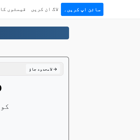
لاگ ان کریں
قیمتوں کا 
سائن اپ کریں۔
لامحدود جاؤ →
_
ages