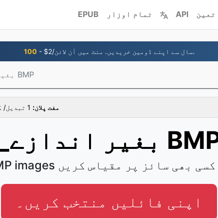
تعین
API
تمام اوزار
EPUB
- $2/سال سے اپنے ڈومین خریدیں. منٹ میں آن لائن.
100
_بغیر اندازے BMP
مفت پلان:
1 تبدیل/ گھنٹہ، ایک وقت میں 1 فائلیں
بغیر اندازے BMP
BMP im کو کسی بھی سائز پر مقیاس کریں
اپنی فائلیں منتخب کریں۔