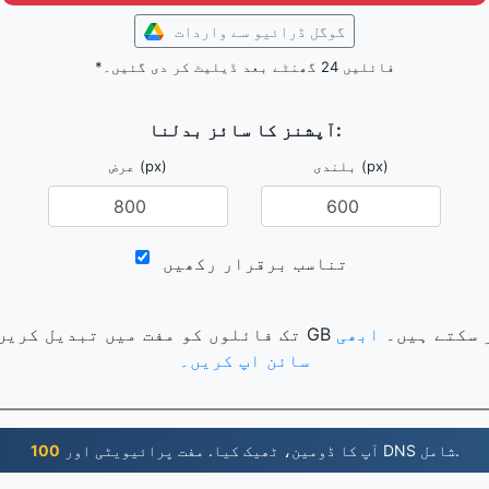
گوگل ڈرائیو سے واردات
*فائلیں 24 گھنٹے بعد ڈیلیٹ کر دی گئیں۔
آپشنز کا سائز بدلنا:
بلندی (px)
عرض (px)
تناسب برقرار رکھیں
ک فائلوں کو تبدیل کر سکتے ہیں۔
ابھی
سائن اپ کریں۔
آپ کا ڈومین، ٹھیک کیا. مفت پرائیویٹی اور DNS شامل.
100