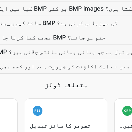
یر اندازے BMP پر کئی BMP images چلا سکتا ہوں؟
ایک EPUB سائٹ کیوں _بغیر اندازے BMP کی میزبانی کرتی ہے؟
مجھے کیا کرنا چاہیے جب _بغیر اندازے BMP ختم ہو جائے؟
اندازے BMP یہاں وہی ٹول ہے جو بھائی بھائی سائٹس چلاتی ہیں؟
میں نے ایک اکاؤنٹ کی ضرورت ہے، اور کچھ بھی
متعلقہ ٹولز
RSZ
CRP
یں۔
تصویر کا سائز تبدیل