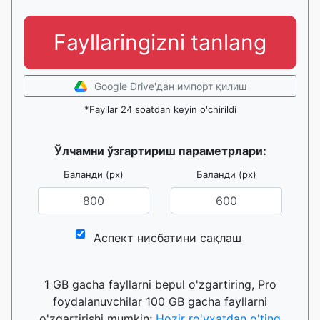
Fayllaringizni tanlang
Google Drive'дан импорт қилиш
*Fayllar 24 soatdan keyin o'chirildi
Ўлчамни ўзгартириш параметрлари:
Баланди (px)
Баланди (px)
Аспект нисбатини сақлаш
1 GB gacha fayllarni bepul o'zgartiring, Pro
foydalanuvchilar 100 GB gacha fayllarni
o'zgartirishi mumkin;
Hozir ro'yxatdan o'ting