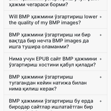
ҳажми чегараси борми?
Will BMP ҳажмини ўзгартириш lower
+
the quality of my BMP images?
BMP ҳажмини ўзгартириш ни бир
+
вақтда бир нечта BMP images да
ишга тушира оламанми?
Нима учун EPUB сайт BMP ҳажмини
+
ўзгартириш хостини қабул қилади?
BMP ҳажмини ўзгартириш
+
тугагандан кейин натижа билан
нима қилиш керак?
BMP ҳажмини ўзгартириш бу ерда
+
биродар сайтлар ишлатаётган бир