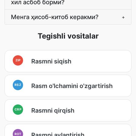
хил асбоб борми?
Менга ҳисоб-китоб керакми?
+
Tegishli vositalar
Rasmni siqish
ZIP
Rasm o'lchamini o'zgartirish
RSZ
Rasmni qirqish
CRP
Rasmni aylantirish
ROT