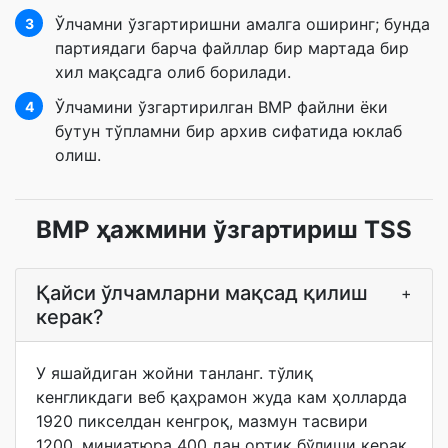
Ўлчамни ўзгартиришни амалга оширинг; бунда
3
партиядаги барча файллар бир мартада бир
хил мақсадга олиб борилади.
Ўлчамини ўзгартирилган BMP файлни ёки
4
бутун тўпламни бир архив сифатида юклаб
олиш.
BMP ҳажмини ўзгартириш TSS
Қайси ўлчамларни мақсад қилиш
+
керак?
У яшайдиган жойни танланг. тўлиқ
кенгликдаги веб қаҳрамон жуда кам ҳолларда
1920 пикселдан кенгроқ, мазмун тасвири
1200, миниатюра 400 дан ортиқ бўлиши керак,