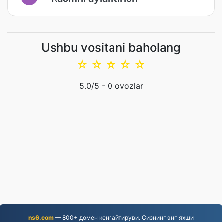
Ushbu vositani baholang
☆
☆
☆
☆
☆
5.0
/5 -
0
ovozlar
ns6.com
— 800+ домен кенгайтируви. Сизнинг энг яхши