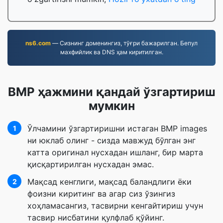
ns6.com
— Сизнинг доменингиз, тўғри бажарилган. Бепул
махфийлик ва DNS ҳам киритилган.
BMP ҳажмини қандай ўзгартириш
мумкин
Ўлчамини ўзгартиришни истаган BMP images
1
ни юклаб олинг - сизда мавжуд бўлган энг
катта оригинал нусхадан ишланг, бир марта
қисқартирилган нусхадан эмас.
Мақсад кенглиги, мақсад баландлиги ёки
2
фоизни киритинг ва агар сиз ўзингиз
хоҳламасангиз, тасвирни кенгайтириш учун
тасвир нисбатини қулфлаб қўйинг.