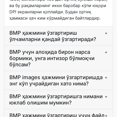
ва бу рақамларнинг икки баробар кўпи юқори
DPI экранларни қоплайди. Будан ортиқ
ҳаммаси ҳеч ким кўрмайдиган байтлардир.
BMP ҳажмини ўзгартириш
+
ўлчамларни қандай ўзгартиради?
BMP учун алоҳида бирон нарса
+
бормики, унга интизор бўлмоқчи
бўлсам?
BMP images ҳажмини ўзгартиришда
+
энг кўп учрайдиган хато нима?
BMP ҳажмини ўзгартиришга нимани
+
юклаб олишим мумкин?
BMP ҳажмини ўзгартириш учун файл
+