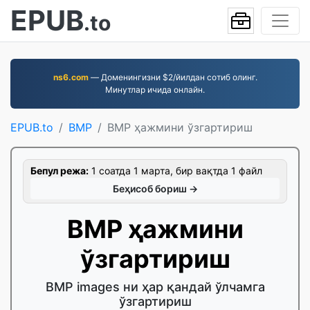
EPUB
.to
ns6.com
— Доменингизни $2/йилдан сотиб олинг.
Минутлар ичида онлайн.
EPUB.to
BMP
BMP ҳажмини ўзгартириш
Бепул режа:
1 соатда 1 марта, бир вақтда 1 файл
Беҳисоб бориш →
BMP ҳажмини
ўзгартириш
BMP images ни ҳар қандай ўлчамга
ўзгартириш