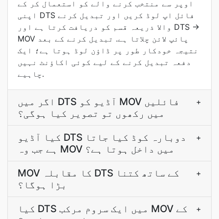
اوپر سے منتخب کرنے والے کو استعمال کر کے
اپنی DTS فائل اپ لوڈ کریں اور تبدیل کرنے
والا ذريعہ قسم کو دریافت کرتا ہے اور DTS →
MOV پائپ لائن چلاتا ہے. تبدیل کرنے کے بعد
نتيجہ خودکار طور پر ڈاؤن لوڈ ہوتا ہے؛ ایک
دفعہ تبدیل کرنے کے لیے کوئی اکاؤنٹ نہیں
چاہیے.
اگر میں DTS آڈیو کو MOV فائلیں
+
میں رکھوں تو تصویر کیا ہوگی؟
کیا آڈیو DTS دوبارہ کوڈ کیا جاتا
+
ہے جب وہ MOV میں داخل ہوتا ہے؟
MOV کا مقابلہ DTS کے ساتھ کتنا
+
بڑا ہوگا؟
کیا DTS میں ایک سروم مرکب MOV کے
+