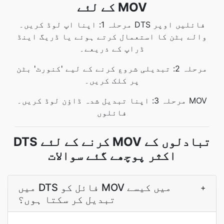
کے لئے MOV
مرحلہ 1: اپنا اپ لوڈ کریں۔ DTS فائلیں اوپر
والے بٹن کا استعمال کرتے ہوئے یا ڈریگ اینڈ
ڈراپ کے ذریعے۔
مرحلہ 2: تبدیلی شروع کرنے کے لیے 'کنورٹ' بٹن
پر کلک کریں۔
مرحلہ 3: اپنا تبدیل شدہ ڈاؤن لوڈ کریں۔ MOV
فائلوں
DTS کرنے کے لئے MOV تبادلوں کے
اکثر پوچھے گئے سوالات
میں DTS فائل کو MOV میں کیسے
+
تبدیل کر سکتا ہوں؟