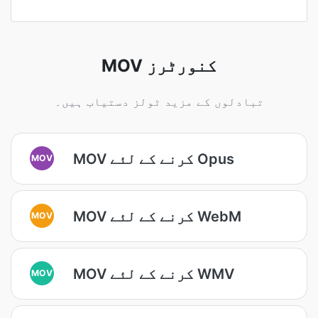
MOV کنورٹرز
تبادلوں کے مزید ٹولز دستیاب ہیں۔
MOV کرنے کے لئے Opus
MOV
MOV کرنے کے لئے WebM
MOV
MOV کرنے کے لئے WMV
MOV