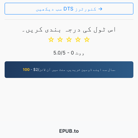
سب دیکھیں DTS کنورٹرز →
اس ٹول کی درجہ بندی کریں۔
☆
☆
☆
☆
☆
ووٹ
0
/5 -
5.0
- $2/سال سے اپنے ڈومین خریدیں. منٹ میں آن لائن.
100
EPUB.to