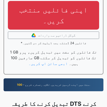
اپنی فائلیں منتخب
کریں۔
گوگل ڈرائیو سے واردات
*فائلیں 24 گھنٹے بعد ڈیلیٹ کر دی گئیں۔
1 GB تک فائلوں کو مفت میں تبدیل کریں، پرو
صارفین 100 GB تک فائلوں کو تبدیل کر سکتے
ہیں۔
ابھی سائن اپ کریں۔
- منٹ میں اپنے ڈومین خریدیں. تلاش، رجسٹر، شروع.
100
تبدیل کرنے کا طریقہ DTS کرنے