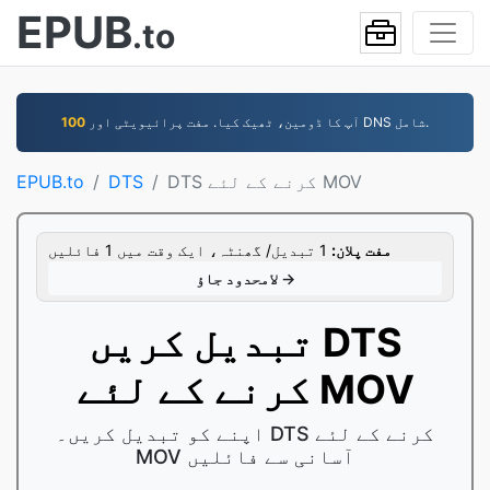
EPUB
.to
آپ کا ڈومین، ٹھیک کیا. مفت پرائیویٹی اور DNS شامل.
100
DTS کرنے کے لئے MOV
DTS
EPUB.to
مفت پلان:
1 تبدیل/ گھنٹہ، ایک وقت میں 1 فائلیں
لامحدود جاؤ →
تبدیل کریں DTS
کرنے کے لئے MOV
اپنے کو تبدیل کریں۔ DTS کرنے کے لئے
MOV آسانی سے فائلیں