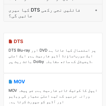
کیا میری DTS فائلیں نجی رکھی
+
جائیں گی؟
DTS
DTS Blu-ray اور DVD پر استعمال کیا جاتا ہے
ایک سورب-ساؤنڈ آڈیو فارمیٹ ہے، ایک اعلی
بائٹ ریٹ پر Dolby ڈیجیٹل کے ساتھ مقابلہ.
MOV
MOV ایپل کا کوئیک ٹائم فارمیٹ ہے، جو پیشہ
ورانہ ترمیم کے لیے اعلیٰ معیار کی ویڈیو
اور آڈیو کو سپورٹ کرتا ہے۔